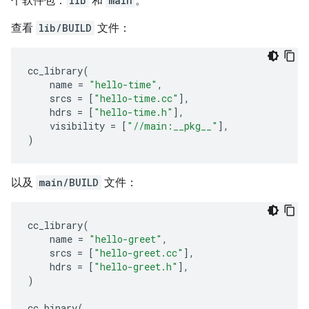
个软件包：
lib
和
main
。
查看
lib/BUILD
文件：
cc_library
(
name
=
"hello-time"
,
srcs
=
[
"hello-time.cc"
],
hdrs
=
[
"hello-time.h"
],
visibility
=
[
"//main:__pkg__"
],
)
以及
main/BUILD
文件：
cc_library
(
name
=
"hello-greet"
,
srcs
=
[
"hello-greet.cc"
],
hdrs
=
[
"hello-greet.h"
],
)
cc_binary
(