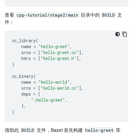
查看
cpp-tutorial/stage2/main
目录中的
BUILD
文
件：
cc_library
(
name
=
"hello-greet"
,
srcs
=
[
"hello-greet.cc"
],
hdrs
=
[
"hello-greet.h"
],
)
cc_binary
(
name
=
"hello-world"
,
srcs
=
[
"hello-world.cc"
],
deps
=
[
":hello-greet"
,
],
)
借助此
BUILD
文件，Bazel 首先构建
hello-greet
库