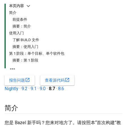
本页内容
简介
前提条件
摘要：简介
使用入门
了解 BUILD 文件
摘要：使用入门
第 1 阶段：单个目标、单个软件包
摘要：第 1 阶段
open_in_new
open_in_new
报告问题
查看源代码
Nightly
·
9.2
·
9.1
·
9.0
·
8.7
·
8.6
简介
您是 Bazel 新手吗？您来对地方了。请按照本“首次构建”教