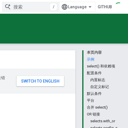
/
GITHUB
本页内容
示例
select() 和依赖项
配置条件
含错
内置标志
自定义标记
默认条件
平台
合并 select()
OR 链接
selects.with_or
selects.config_s