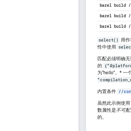
bazel build
/
bazel build
/
bazel build
/
select()
用作
性中使用
selec
匹配必须明确无误
的
{"@platfor
为“hello”。* 
"compilation_
内置条件
//co
虽然此示例使
数属性是
不可配
的。