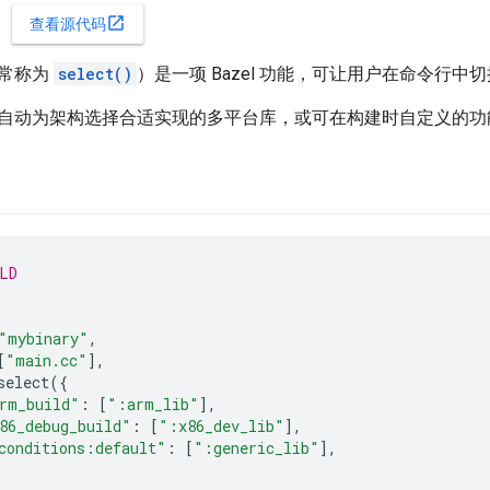
open_in_new
查看源代码
常称为
select()
）是一项 Bazel 功能，可让用户在命令行中切换
自动为架构选择合适实现的多平台库，或可在构建时自定义的功
LD
"mybinary"
,
[
"main.cc"
],
select
({
rm_build"
:
[
":arm_lib"
],
86_debug_build"
:
[
":x86_dev_lib"
],
conditions:default"
:
[
":generic_lib"
],