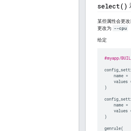
select(
)
某些属性会更改目
更改为
--cpu
给定
#myapp/BUIL
config_sett
name
=
values
)
config_sett
name
=
values
)
genrule
(