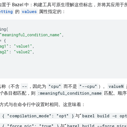
置于 Bazel 中：构建工具可原生理解这些标志，并将其应用于所有
etting
的
values
属性指定的：
ing
(
"meaningful_condition_name"
,
=
{
ag1"
:
"value1"
,
ag2"
:
"value2"
,
名称（不含
--
，因此为
"cpu"
而不是
"--cpu"
）。
valueN
个
条目都匹配，则
:meaningful_condition_name
匹配。顺序
方式与在命令行中设置时相同。这意味着：
 { "compilation_mode": "opt" }
与“
bazel build -c opt
 { "force_pic": "true" }
与“
bazel build --force_pic=