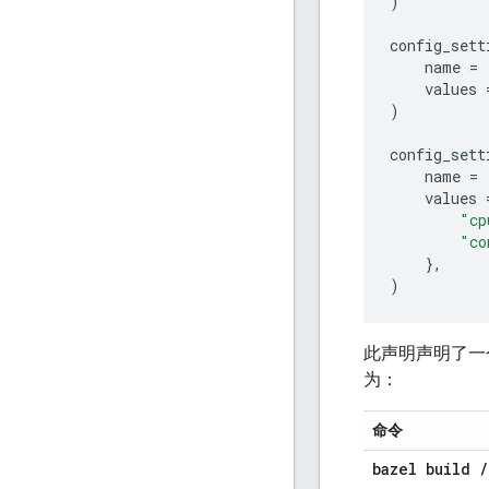
)
config_sett
name
=
values
)
config_sett
name
=
values
"cp
"co
},
)
此声明声明了
为：
命令
bazel build
/