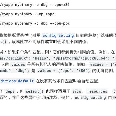
/
myapp:mybinary -c dbg --cpu=x86
/
myapp:mybinary --cpu=ppc
/
myapp:mybinary -c dbg --cpu=ppc
将根据
配置条件
（引用
config_setting
目标的标签）选择的
t()
，该属性在不同条件成立时会采用不同的值。
：如果多个条件匹配，则 * 它们都解析为相同的值。例如，在 Lin
ms//os:linux": "Hello", "@platforms//cpu:x86_64": "
一个人的
values
是所有其他人的严格超集。例如，
values = {"
mode": "dbg"}
是
values = {"cpu": "x86"}
的明确特例
nditions:default
在没有其他条件匹配时会自动匹配。
用了
deps
，但
select()
也同样适用于
srcs
、
resources
、
c
置
的，并且这些属性会明确注释。例如，
config_setting
自