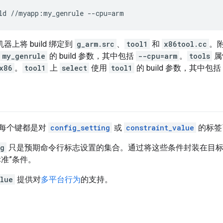
ld
//myapp:my_genrule
--cpu
=
器上将 build 绑定到
g_arm.src
、
tool1
和
x86tool.cc
。
my_genrule
的 build 参数，其中包括
--cpu=arm
。
tools
属
x86
。
tool1
上
select
使用
tool1
的 build 参数，其中包括
每个键都是对
config_setting
或
constraint_value
的标签
ng
只是预期命令行标志设置的集合。通过将这些条件封装在目标
标准”条件。
alue
提供对
多平台行为
的支持。