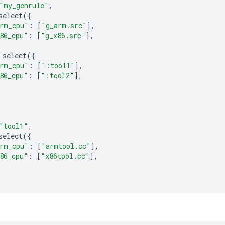
"my_genrule"
,
select
({
rm_cpu"
:
[
"g_arm.src"
],
86_cpu"
:
[
"g_x86.src"
],
select
({
rm_cpu"
:
[
":tool1"
],
86_cpu"
:
[
":tool2"
],
"tool1"
,
select
({
rm_cpu"
:
[
"armtool.cc"
],
86_cpu"
:
[
"x86tool.cc"
],