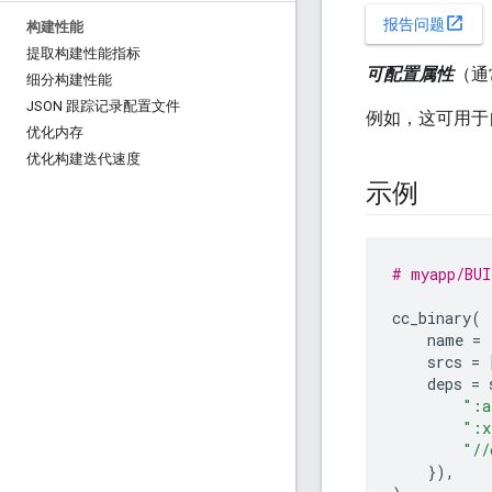
open_in_new
报告问题
构建性能
提取构建性能指标
可配置属性
（通
细分构建性能
JSON 跟踪记录配置文件
例如，这可用于
优化内存
优化构建迭代速度
示例
# myapp/BUI
cc_binary
(
name
=
srcs
=
deps
=
":a
":x
"//
}),