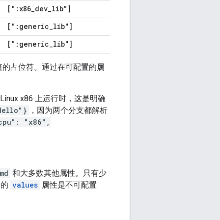
[":x86
_
dev
_
lib"]
[":generic
_
lib"]
[":generic
_
lib"]
值的占位符。通过在可配置的属
ux x86 上运行时，这是明确
Hello"}
，因为两个分支都解析
cpu": "x86",
。
md
和大多数其他属性。只有少
身的
values
属性是不可配置