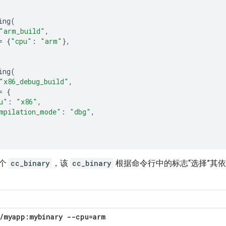
ing
(
"arm_build"
,
=
{
"cpu"
:
"arm"
},
ing
(
"x86_debug_build"
,
=
{
u"
:
"x86"
,
mpilation_mode"
:
"dbg"
,
一个
cc_binary
，该
cc_binary
根据命令行中的标志“选择”其
/
myapp:mybinary --cpu=arm