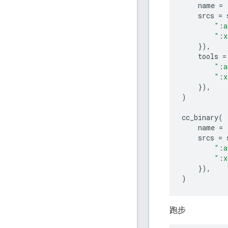
name
=
srcs
=
":a
":x
}),
tools
=
":a
":x
}),
)
cc_binary
(
name
=
srcs
=
":a
":x
}),
)
跑步