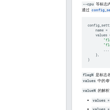
--cpu
等标志内
通过
config_s
config_sett
name
=
values
"fl
"fl
...
},
)
flagN
是标志
values
中的
每
valueN
的解析
values =
values =