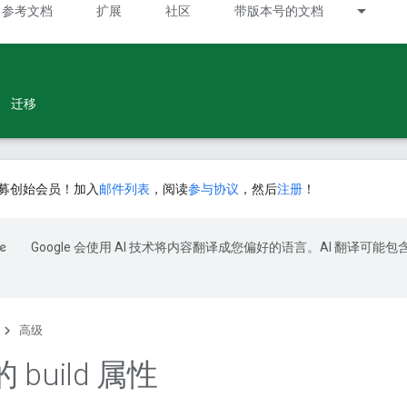
参考文档
扩展
社区
带版本号的文档
迁移
募创始会员！加入
邮件列表
，阅读
参与协议
，然后
注册
！
Google 会使用 AI 技术将内容翻译成您偏好的语言。AI 翻译可能包
高级
build 属性