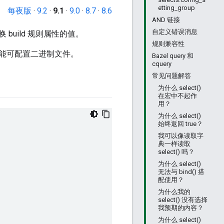
etting_group
每夜版
·
9.2
·
9.1
·
9.0
·
8.7
·
8.6
AND 链接
自定义错误消息
 build 规则属性的值。
规则兼容性
能可配置二进制文件。
Bazel query 和
cquery
常见问题解答
为什么 select()
在宏中不起作
用？
为什么 select()
始终返回 true？
我可以像读取字
典一样读取
select() 吗？
为什么 select()
无法与 bind() 搭
配使用？
为什么我的
select() 没有选择
我预期的内容？
为什么 select()