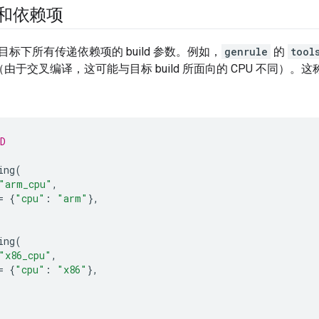
和依赖项
标下所有传递依赖项的 build 参数。例如，
genrule
的
tool
（由于交叉编译，这可能与目标 build 所面向的 CPU 不同）。这
D
ing
(
"arm_cpu"
,
=
{
"cpu"
:
"arm"
},
ing
(
"x86_cpu"
,
=
{
"cpu"
:
"x86"
},