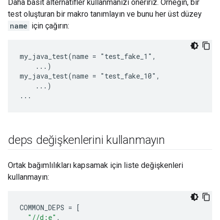
Daha basit alternatifler kullanmanızı öneririz. Örneğin, bir
test oluşturan bir makro tanımlayın ve bunu her üst düzey
name
için çağırın:
my_java_test(name = "test_fake_1",

    ...)

my_java_test(name = "test_fake_10",

    ...)

deps değişkenlerini kullanmayın
Ortak bağımlılıkları kapsamak için liste değişkenleri
kullanmayın:
COMMON_DEPS
=
[
"//d:e"
,