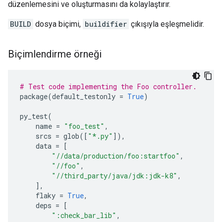
düzenlemesini ve oluşturmasını da kolaylaştırır.
BUILD
dosya biçimi,
buildifier
çıkışıyla eşleşmelidir.
Biçimlendirme örneği
# Test code implementing the Foo controller.
package
(
default_testonly
=
True
)
py_test
(
name
=
"foo_test"
,
srcs
=
glob
([
"*.py"
]),
data
=
[
"//data/production/foo:startfoo"
,
"//foo"
,
"//third_party/java/jdk:jdk-k8"
,
],
flaky
=
True
,
deps
=
[
":check_bar_lib"
,