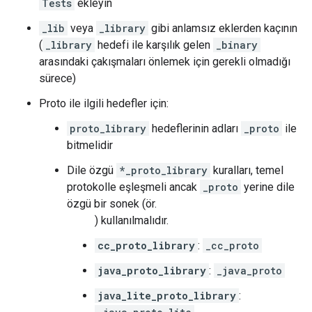
Tests
ekleyin
_lib
veya
_library
gibi anlamsız eklerden kaçının
(
_library
hedefi ile karşılık gelen
_binary
arasındaki çakışmaları önlemek için gerekli olmadığı
sürece)
Proto ile ilgili hedefler için:
proto_library
hedeflerinin adları
_proto
ile
bitmelidir
Dile özgü
*_proto_library
kuralları, temel
protokolle eşleşmeli ancak
_proto
yerine dile
özgü bir sonek (ör.
) kullanılmalıdır.
cc_proto_library
:
_cc_proto
java_proto_library
:
_java_proto
java_lite_proto_library
: