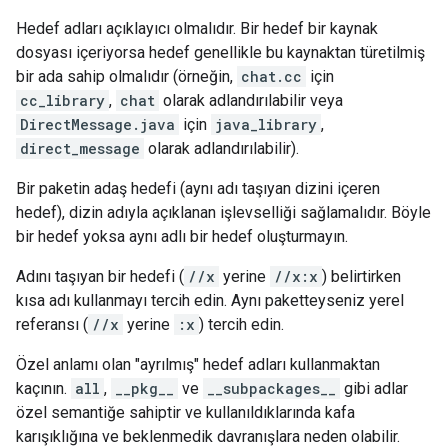
Hedef adları açıklayıcı olmalıdır. Bir hedef bir kaynak
dosyası içeriyorsa hedef genellikle bu kaynaktan türetilmiş
bir ada sahip olmalıdır (örneğin,
chat.cc
için
cc_library
,
chat
olarak adlandırılabilir veya
DirectMessage.java
için
java_library
,
direct_message
olarak adlandırılabilir).
Bir paketin adaş hedefi (aynı adı taşıyan dizini içeren
hedef), dizin adıyla açıklanan işlevselliği sağlamalıdır. Böyle
bir hedef yoksa aynı adlı bir hedef oluşturmayın.
Adını taşıyan bir hedefi (
//x
yerine
//x:x
) belirtirken
kısa adı kullanmayı tercih edin. Aynı paketteyseniz yerel
referansı (
//x
yerine
:x
) tercih edin.
Özel anlamı olan "ayrılmış" hedef adları kullanmaktan
kaçının.
all
,
__pkg__
ve
__subpackages__
gibi adlar
özel semantiğe sahiptir ve kullanıldıklarında kafa
karışıklığına ve beklenmedik davranışlara neden olabilir.