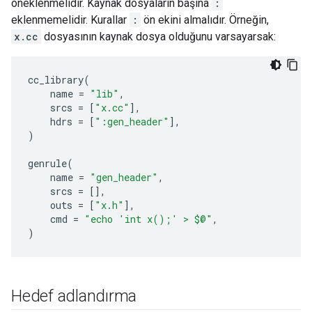
öneklenmelidir. Kaynak dosyaların başına
:
eklenmemelidir. Kurallar
:
ön ekini almalıdır. Örneğin,
x.cc
dosyasının kaynak dosya olduğunu varsayarsak:
cc_library
(
name
=
"lib"
,
srcs
=
[
"x.cc"
],
hdrs
=
[
":gen_header"
],
)
genrule
(
name
=
"gen_header"
,
srcs
=
[],
outs
=
[
"x.h"
],
cmd
=
"echo 'int x();' > $@"
,
)
Hedef adlandırma