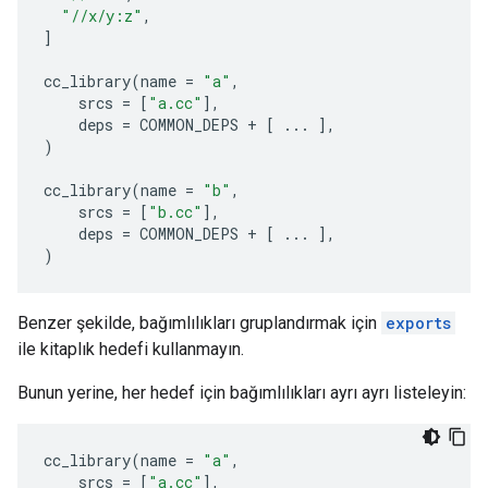
"//x/y:z"
,
]
cc_library
(
name
=
"a"
,
srcs
=
[
"a.cc"
],
deps
=
COMMON_DEPS
+
[
...
],
)
cc_library
(
name
=
"b"
,
srcs
=
[
"b.cc"
],
deps
=
COMMON_DEPS
+
[
...
],
)
Benzer şekilde, bağımlılıkları gruplandırmak için
exports
ile kitaplık hedefi kullanmayın.
Bunun yerine, her hedef için bağımlılıkları ayrı ayrı listeleyin:
cc_library
(
name
=
"a"
,
srcs
=
[
"a.cc"
],