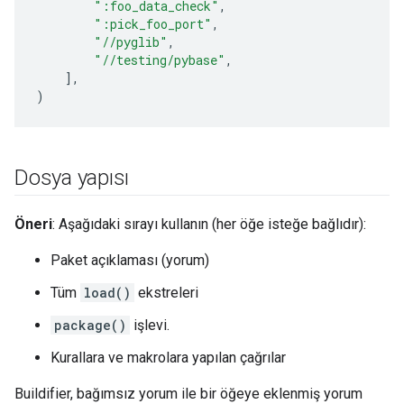
":foo_data_check"
,
":pick_foo_port"
,
"//pyglib"
,
"//testing/pybase"
,
],
)
Dosya yapısı
Öneri
: Aşağıdaki sırayı kullanın (her öğe isteğe bağlıdır):
Paket açıklaması (yorum)
Tüm
load()
ekstreleri
package()
işlevi.
Kurallara ve makrolara yapılan çağrılar
Buildifier, bağımsız yorum ile bir öğeye eklenmiş yorum