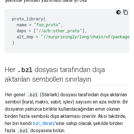
şeklinde yeniden yazılması daha iyi olur.
proto_library
(
name
=
"foo_proto"
,
deps
=
[
"//a/b:other_proto"
],
alt_dep
=
"//surprisingly/long/chain/of/package/
)
.
bzl
Her
dosyası tarafından dışa
aktarılan sembolleri sınırlayın
.
Her genel
.bzl
(Starlark) dosyası tarafından dışa aktarılan
sembol (kural, makro, sabit, işlev) sayısını en aza indirin. Bir
dosyanın yalnızca birlikte kullanılacağından emin olunan
birden fazla sembolü dışa aktarması önerilir. Aksi takdirde,
her biri kendi
bzl_library
'sine sahip olacak şekilde birden
fazla
.bzl
dosyasına bölün.