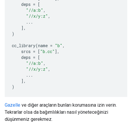
deps
=
[
"//a:b"
,
"//x/y:z"
,
...
],
)
cc_library
(
name
=
"b"
,
srcs
=
[
"b.cc"
],
deps
=
[
"//a:b"
,
"//x/y:z"
,
...
],
)
Gazelle
ve diğer araçların bunları korumasına izin verin.
Tekrarlar olsa da bağımlılıkları nasıl yöneteceğinizi
düşünmeniz gerekmez.