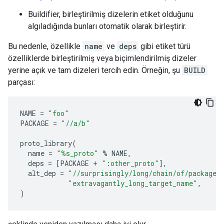
Buildifier, birleştirilmiş dizelerin etiket olduğunu
algıladığında bunları otomatik olarak birleştirir.
Bu nedenle, özellikle
name
ve
deps
gibi etiket türü
özelliklerde birleştirilmiş veya biçimlendirilmiş dizeler
yerine açık ve tam dizeleri tercih edin. Örneğin, şu
BUILD
parçası:
NAME
=
"foo"
PACKAGE
=
"//a/b"
proto_library
(
name
=
"%s_proto"
%
NAME
,
deps
=
[
PACKAGE
+
":other_proto"
],
alt_dep
=
"//surprisingly/long/chain/of/package/
"extravagantly_long_target_name"
,
)