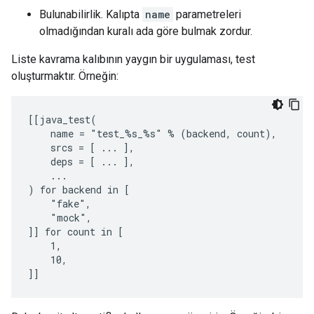
Bulunabilirlik. Kalıpta
name
parametreleri
olmadığından kuralı ada göre bulmak zordur.
Liste kavrama kalıbının yaygın bir uygulaması, test
oluşturmaktır. Örneğin:
[[java_test(

    name = "test_%s_%s" % (backend, count),

    srcs = [ ... ],

    deps = [ ... ],

    ...

) for backend in [

    "fake",

    "mock",

]] for count in [

    1,

    10,
