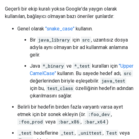
Geçerli bir ekip kuralı yoksa Google'da yaygın olarak
kullanılan, bağlayıcı olmayan bazı öneriler şunlardır:
Genel olarak
"snake_case"
kullanın.
Bir
java_library
için
src
, uzantısız dosya
adıyla aynı olmayan bir ad kullanmak anlamına
gelir.
Java
*_binary
ve
*_test
kuralları için
"Upper
CamelCase"
kullanın. Bu sayede hedef adı,
src
değerlerinden biriyle eşleşebilir.
java_test
için bu,
test_class
özelliğinin hedefin adından
çıkarılmasını sağlar.
Belirli bir hedefin birden fazla varyantı varsa ayırt
etmek için bir sonek ekleyin (ör.
:foo_dev
,
:foo_prod
veya
:bar_x86
,
:bar_x64
)
_test
hedeflerine
_test
,
_unittest
,
Test
veya