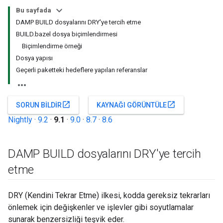
Bu sayfada
DAMP BUILD dosyalarını DRY'ye tercih etme
BUILD.bazel dosya biçimlendirmesi
Biçimlendirme örneği
Dosya yapısı
Geçerli paketteki hedeflere yapılan referanslar
open_in_new
open_in_new
SORUN BILDIR
KAYNAĞI GÖRÜNTÜLE
Nightly
·
9.2
·
9.1
·
9.0
·
8.7
·
8.6
DAMP BUILD dosyalarını DRY'ye tercih
etme
DRY (Kendini Tekrar Etme) ilkesi, kodda gereksiz tekrarları
önlemek için değişkenler ve işlevler gibi soyutlamalar
sunarak benzersizliği teşvik eder.