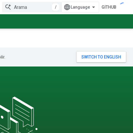
/
GITHUB
lir.