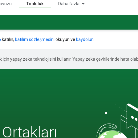
ılavuzu
Topluluk
Daha fazla
e
katılın,
katılım sözleşmesini
okuyun ve
kaydolun
.
ek için yapay zeka teknolojisini kullanır. Yapay zeka çevirilerinde hata olabi
 Ortakları