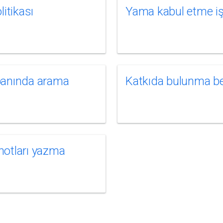
litikası
Yama kabul etme i
banında arama
Katkıda bulunma be
otları yazma