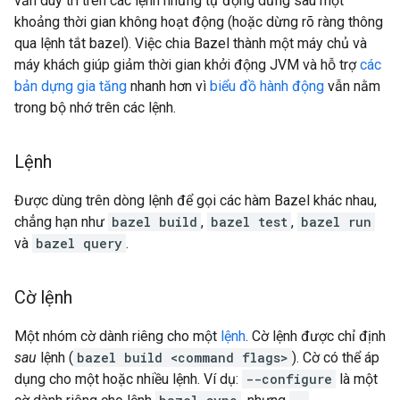
vẫn duy trì trên các lệnh nhưng tự động dừng sau một
khoảng thời gian không hoạt động (hoặc dừng rõ ràng thông
qua lệnh tắt bazel). Việc chia Bazel thành một máy chủ và
máy khách giúp giảm thời gian khởi động JVM và hỗ trợ
các
bản dựng gia tăng
nhanh hơn vì
biểu đồ hành động
vẫn nằm
trong bộ nhớ trên các lệnh.
Lệnh
Được dùng trên dòng lệnh để gọi các hàm Bazel khác nhau,
chẳng hạn như
bazel build
,
bazel test
,
bazel run
và
bazel query
.
Cờ lệnh
Một nhóm cờ dành riêng cho một
lệnh
. Cờ lệnh được chỉ định
sau
lệnh (
bazel build <command flags>
). Cờ có thể áp
dụng cho một hoặc nhiều lệnh. Ví dụ:
--configure
là một