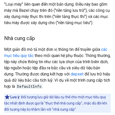
"Loại máy" liên quan đến một bản dựng. Điều này bao gồm
máy mà Bazel chạy trên đó ("nền tảng lưu trữ"), các công cụ
xây dựng máy thực thi trên ("nền tảng thực thi") và các mục
tiêu máy được xây dựng cho ("nền tảng mục tiêu").
Nhà cung cấp
Một giản đồ mô tả một đơn vị thông tin để truyền giữa
các
mục tiêu quy tắc
theo mối quan hệ phụ thuộc. Thông thường,
tệp này chứa thông tin như các lựa chọn của trình biên dịch,
tệp nguồn hoặc tệp đầu ra bắc cầu và siêu dữ liệu bản
dựng. Thường được dùng kết hợp với
depset
để lưu trữ hiệu
quả dữ liệu bắc cầu tích luỹ. Ví dụ về một trình cung cấp tích
hợp là
DefaultInfo
.
Lưu ý:
Đối tượng lưu giữ dữ liệu cụ thể cho một mục tiêu quy
tắc nhất định được gọi là "thực thể nhà cung cấp", mặc dù đôi khi
đối tượng này bị nhầm lẫn với "nhà cung cấp".