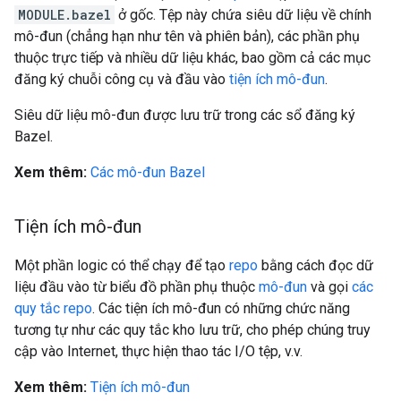
MODULE.bazel
ở gốc. Tệp này chứa siêu dữ liệu về chính
mô-đun (chẳng hạn như tên và phiên bản), các phần phụ
thuộc trực tiếp và nhiều dữ liệu khác, bao gồm cả các mục
đăng ký chuỗi công cụ và đầu vào
tiện ích mô-đun
.
Siêu dữ liệu mô-đun được lưu trữ trong các sổ đăng ký
Bazel.
Xem thêm:
Các mô-đun Bazel
Tiện ích mô-đun
Một phần logic có thể chạy để tạo
repo
bằng cách đọc dữ
liệu đầu vào từ biểu đồ phần phụ thuộc
mô-đun
và gọi
các
quy tắc repo
. Các tiện ích mô-đun có những chức năng
tương tự như các quy tắc kho lưu trữ, cho phép chúng truy
cập vào Internet, thực hiện thao tác I/O tệp, v.v.
Xem thêm:
Tiện ích mô-đun