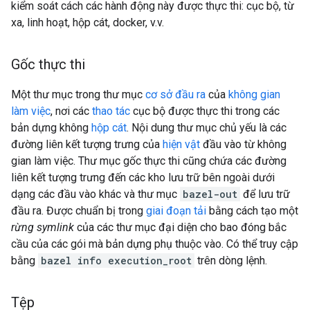
kiểm soát cách các hành động này được thực thi: cục bộ, từ
xa, linh hoạt, hộp cát, docker, v.v.
Gốc thực thi
Một thư mục trong thư mục
cơ sở đầu ra
của
không gian
làm việc
, nơi các
thao tác
cục bộ được thực thi trong các
bản dựng không
hộp cát
. Nội dung thư mục chủ yếu là các
đường liên kết tượng trưng của
hiện vật
đầu vào từ không
gian làm việc. Thư mục gốc thực thi cũng chứa các đường
liên kết tượng trưng đến các kho lưu trữ bên ngoài dưới
dạng các đầu vào khác và thư mục
bazel-out
để lưu trữ
đầu ra. Được chuẩn bị trong
giai đoạn tải
bằng cách tạo một
rừng symlink
của các thư mục đại diện cho bao đóng bắc
cầu của các gói mà bản dựng phụ thuộc vào. Có thể truy cập
bằng
bazel info execution_root
trên dòng lệnh.
Tệp