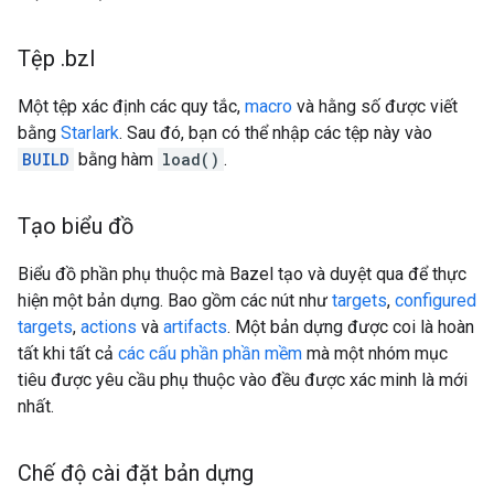
Tệp
.
bzl
Một tệp xác định các quy tắc,
macro
và hằng số được viết
bằng
Starlark
. Sau đó, bạn có thể nhập các tệp này vào
BUILD
bằng hàm
load()
.
Tạo biểu đồ
Biểu đồ phần phụ thuộc mà Bazel tạo và duyệt qua để thực
hiện một bản dựng. Bao gồm các nút như
targets
,
configured
targets
,
actions
và
artifacts
. Một bản dựng được coi là hoàn
tất khi tất cả
các cấu phần phần mềm
mà một nhóm mục
tiêu được yêu cầu phụ thuộc vào đều được xác minh là mới
nhất.
Chế độ cài đặt bản dựng