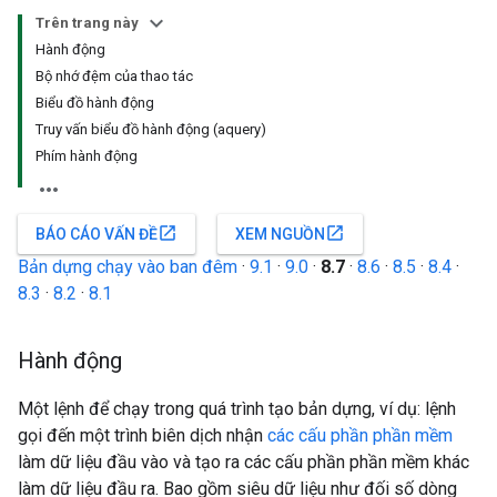
Trên trang này
Hành động
Bộ nhớ đệm của thao tác
Biểu đồ hành động
Truy vấn biểu đồ hành động (aquery)
Phím hành động
open_in_new
open_in_new
BÁO CÁO VẤN ĐỀ
XEM NGUỒN
Bản dựng chạy vào ban đêm
·
9.1
·
9.0
·
8.7
·
8.6
·
8.5
·
8.4
·
8.3
·
8.2
·
8.1
Hành động
Một lệnh để chạy trong quá trình tạo bản dựng, ví dụ: lệnh
gọi đến một trình biên dịch nhận
các cấu phần phần mềm
làm dữ liệu đầu vào và tạo ra các cấu phần phần mềm khác
làm dữ liệu đầu ra. Bao gồm siêu dữ liệu như đối số dòng