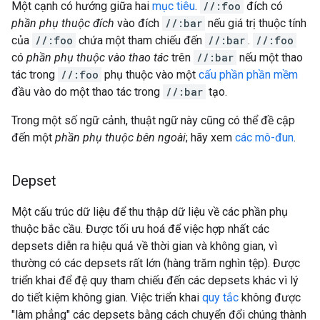
Một cạnh có hướng giữa hai
mục tiêu
.
//:foo
đích có
phần phụ thuộc đích
vào đích
//:bar
nếu giá trị thuộc tính
của
//:foo
chứa một tham chiếu đến
//:bar
.
//:foo
có
phần phụ thuộc vào thao tác
trên
//:bar
nếu một thao
tác trong
//:foo
phụ thuộc vào một
cấu phần phần mềm
đầu vào do một thao tác trong
//:bar
tạo.
Trong một số ngữ cảnh, thuật ngữ này cũng có thể đề cập
đến một
phần phụ thuộc bên ngoài
; hãy xem
các mô-đun
.
Depset
Một cấu trúc dữ liệu để thu thập dữ liệu về các phần phụ
thuộc bắc cầu. Được tối ưu hoá để việc hợp nhất các
depsets diễn ra hiệu quả về thời gian và không gian, vì
thường có các depsets rất lớn (hàng trăm nghìn tệp). Được
triển khai để đệ quy tham chiếu đến các depsets khác vì lý
do tiết kiệm không gian. Việc triển khai
quy tắc
không được
"làm phẳng" các depsets bằng cách chuyển đổi chúng thành