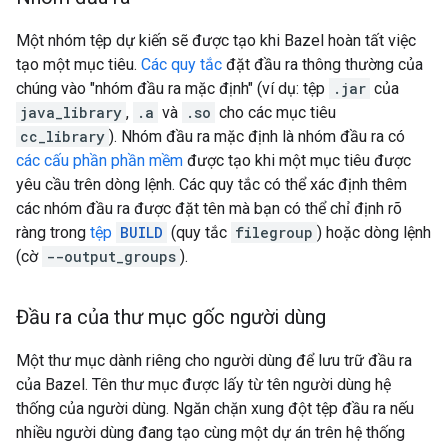
Một nhóm tệp dự kiến sẽ được tạo khi Bazel hoàn tất việc
tạo một mục tiêu.
Các quy tắc
đặt đầu ra thông thường của
chúng vào "nhóm đầu ra mặc định" (ví dụ: tệp
.jar
của
java_library
,
.a
và
.so
cho các mục tiêu
cc_library
). Nhóm đầu ra mặc định là nhóm đầu ra có
các cấu phần phần mềm
được tạo khi một mục tiêu được
yêu cầu trên dòng lệnh. Các quy tắc có thể xác định thêm
các nhóm đầu ra được đặt tên mà bạn có thể chỉ định rõ
ràng trong
tệp
BUILD
(quy tắc
filegroup
) hoặc dòng lệnh
(cờ
--output_groups
).
Đầu ra của thư mục gốc người dùng
Một thư mục dành riêng cho người dùng để lưu trữ đầu ra
của Bazel. Tên thư mục được lấy từ tên người dùng hệ
thống của người dùng. Ngăn chặn xung đột tệp đầu ra nếu
nhiều người dùng đang tạo cùng một dự án trên hệ thống