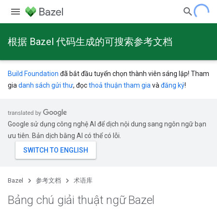
根据 Bazel 代码生成的可搜索参考文档
Build Foundation
đã bắt đầu tuyển chọn thành viên sáng lập! Tham
gia
danh sách gửi thư
, đọc
thoả thuận tham gia
và
đăng ký
!
Google sử dụng công nghệ AI để dịch nội dung sang ngôn ngữ bạn
ưu tiên. Bản dịch bằng AI có thể có lỗi.
Bazel
参考文档
术语库
Bảng chú giải thuật ngữ Bazel