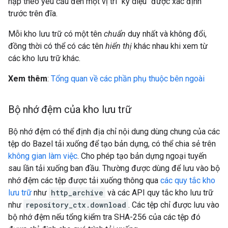
nạp theo yêu cầu đến một vị trí "kỳ diệu" được xác định
trước trên đĩa.
Mỗi kho lưu trữ có một tên
chuẩn
duy nhất và không đổi,
đồng thời có thể có các tên
hiển thị
khác nhau khi xem từ
các kho lưu trữ khác.
Xem thêm
:
Tổng quan về các phần phụ thuộc bên ngoài
Bộ nhớ đệm của kho lưu trữ
Bộ nhớ đệm có thể định địa chỉ nội dung dùng chung của các
tệp do Bazel tải xuống để tạo bản dựng, có thể chia sẻ trên
không gian làm việc
. Cho phép tạo bản dựng ngoại tuyến
sau lần tải xuống ban đầu. Thường được dùng để lưu vào bộ
nhớ đệm các tệp được tải xuống thông qua
các quy tắc kho
lưu trữ
như
http_archive
và các API quy tắc kho lưu trữ
như
repository_ctx.download
. Các tệp chỉ được lưu vào
bộ nhớ đệm nếu tổng kiểm tra SHA-256 của các tệp đó