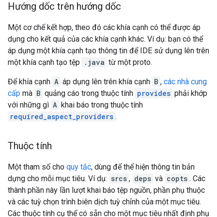
Hướng dốc trên hướng dốc
Một cơ chế kết hợp, theo đó các khía cạnh có thể được áp
dụng cho kết quả của các khía cạnh khác. Ví dụ: bạn có thể
áp dụng một khía cạnh tạo thông tin để IDE sử dụng lên trên
một khía cạnh tạo tệp
.java
từ một proto.
Để khía cạnh
A
áp dụng lên trên khía cạnh
B
,
các nhà cung
cấp
mà
B
quảng cáo trong thuộc tính
provides
phải khớp
với những gì
A
khai báo trong thuộc tính
required_aspect_providers
.
Thuộc tính
Một tham số cho
quy tắc
, dùng để thể hiện thông tin bản
dựng cho mỗi mục tiêu. Ví dụ:
srcs
,
deps
và
copts
. Các
thành phần này lần lượt khai báo tệp nguồn, phần phụ thuộc
và các tuỳ chọn trình biên dịch tuỳ chỉnh của một mục tiêu.
Các thuộc tính cụ thể có sẵn cho một mục tiêu nhất định phụ