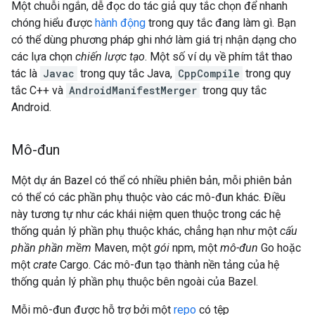
Một chuỗi ngắn, dễ đọc do tác giả quy tắc chọn để nhanh
chóng hiểu được
hành động
trong quy tắc đang làm gì. Bạn
có thể dùng phương pháp ghi nhớ làm giá trị nhận dạng cho
các lựa chọn
chiến lược tạo
. Một số ví dụ về phím tắt thao
tác là
Javac
trong quy tắc Java,
CppCompile
trong quy
tắc C++ và
AndroidManifestMerger
trong quy tắc
Android.
Mô-đun
Một dự án Bazel có thể có nhiều phiên bản, mỗi phiên bản
có thể có các phần phụ thuộc vào các mô-đun khác. Điều
này tương tự như các khái niệm quen thuộc trong các hệ
thống quản lý phần phụ thuộc khác, chẳng hạn như một
cấu
phần phần mềm
Maven, một
gói
npm, một
mô-đun
Go hoặc
một
crate
Cargo. Các mô-đun tạo thành nền tảng của hệ
thống quản lý phần phụ thuộc bên ngoài của Bazel.
Mỗi mô-đun được hỗ trợ bởi một
repo
có tệp