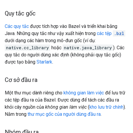
Quy tắc gốc
Các quy tắc
được tích hợp vào Bazel và triển khai bằng
Java. Những quy tắc như vậy xuất hiện trong
các tệp
.bzl
dưới dạng các hàm trong mô-đun gốc (ví dụ:
native.cc_library
hoặc
native.java_library
). Các
quy tắc do người dùng xác định (không phải quy tắc gốc)
được tạo bằng
Starlark
.
Cơ sở đầu ra
Một thư mục dành riêng cho
không gian làm việc
để lưu trữ
các tệp đầu ra của Bazel. Được dùng để tách các đầu ra
khỏi cây nguồn của
không gian làm việc
(
kho lưu trữ chính
).
Nằm trong
thư mục gốc của người dùng đầu ra
.
Nhóm đầu ra