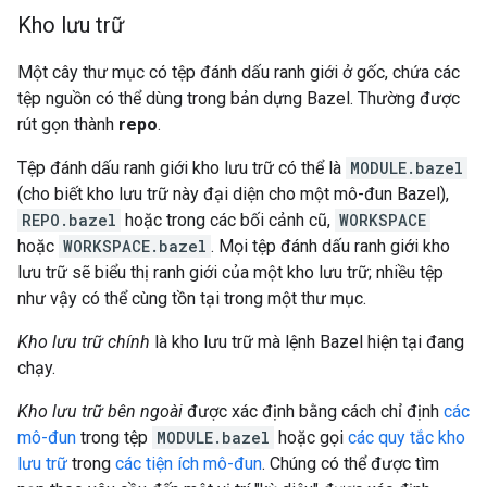
Kho lưu trữ
Một cây thư mục có tệp đánh dấu ranh giới ở gốc, chứa các
tệp nguồn có thể dùng trong bản dựng Bazel. Thường được
rút gọn thành
repo
.
Tệp đánh dấu ranh giới kho lưu trữ có thể là
MODULE.bazel
(cho biết kho lưu trữ này đại diện cho một mô-đun Bazel),
REPO.bazel
hoặc trong các bối cảnh cũ,
WORKSPACE
hoặc
WORKSPACE.bazel
. Mọi tệp đánh dấu ranh giới kho
lưu trữ sẽ biểu thị ranh giới của một kho lưu trữ; nhiều tệp
như vậy có thể cùng tồn tại trong một thư mục.
Kho lưu trữ chính
là kho lưu trữ mà lệnh Bazel hiện tại đang
chạy.
Kho lưu trữ bên ngoài
được xác định bằng cách chỉ định
các
mô-đun
trong tệp
MODULE.bazel
hoặc gọi
các quy tắc kho
lưu trữ
trong
các tiện ích mô-đun
. Chúng có thể được tìm