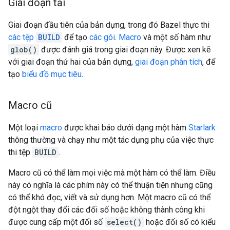
Giai đoạn tải
Giai đoạn đầu tiên của bản dựng, trong đó Bazel thực thi
các tệp
BUILD
để tạo
các gói
.
Macro
và một số hàm như
glob()
được đánh giá trong giai đoạn này. Được xen kẽ
với giai đoạn thứ hai của bản dựng,
giai đoạn phân tích
, để
tạo
biểu đồ mục tiêu
.
Macro cũ
Một loại
macro
được khai báo dưới dạng một hàm
Starlark
thông thường và chạy như một tác dụng phụ của việc thực
thi tệp
BUILD
.
Macro cũ có thể làm mọi việc mà một hàm có thể làm. Điều
này có nghĩa là các phím này có thể thuận tiện nhưng cũng
có thể khó đọc, viết và sử dụng hơn. Một macro cũ có thể
đột ngột thay đổi các đối số hoặc không thành công khi
được cung cấp một đối số
select()
hoặc đối số có kiểu