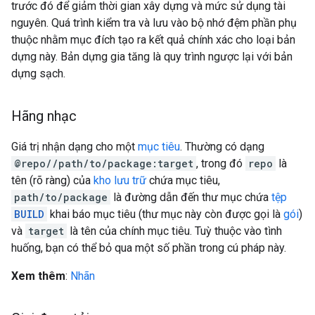
trước đó để giảm thời gian xây dựng và mức sử dụng tài
nguyên. Quá trình kiểm tra và lưu vào bộ nhớ đệm phần phụ
thuộc nhằm mục đích tạo ra kết quả chính xác cho loại bản
dựng này. Bản dựng gia tăng là quy trình ngược lại với bản
dựng sạch.
Hãng nhạc
Giá trị nhận dạng cho một
mục tiêu
. Thường có dạng
@repo//path/to/package:target
, trong đó
repo
là
tên (rõ ràng) của
kho lưu trữ
chứa mục tiêu,
path/to/package
là đường dẫn đến thư mục chứa
tệp
BUILD
khai báo mục tiêu (thư mục này còn được gọi là
gói
)
và
target
là tên của chính mục tiêu. Tuỳ thuộc vào tình
huống, bạn có thể bỏ qua một số phần trong cú pháp này.
Xem thêm
:
Nhãn