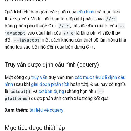
Quá trình chỉ bao gồm các phần của
cấu hình
mà mục tiêu
thực sự cần. Ví dụ: nếu bạn tạo tệp nhị phân Java
//:j
bằng phần phụ thuộc C++
//:c
, thì việc đưa giá trị của
--
javacopt
vào cấu hình của
//:c
là lãng phí vì việc thay
đổi
--javacopt
một cách không cần thiết sẽ làm hỏng khả
năng lưu vào bộ nhớ đệm của bản dựng C++.
Truy vấn được định cấu hình (cquery)
Một công cụ
truy vấn
truy vấn trên
các mục tiêu đã định cấu
hình
(sau khi
giai đoạn phân tích
hoàn tất). Điều này có nghĩa
là
select()
và
cờ bản dựng
(chẳng hạn như
--
platforms
) được phản ánh chính xác trong kết quả.
Xem thêm:
tài liệu về cquery
Mục tiêu được thiết lập