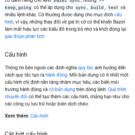
cờ dành riêng cho lệnh
bazel sync
, nhưng
--
keep_going
có thể áp dụng cho
sync
,
build
,
test
và
nhiều lệnh khác. Cờ thường được dùng cho mục đích
cấu
hình
, vì vậy, những thay đổi về giá trị cờ có thể khiến Bazel
làm mất hiệu lực các biểu đồ trong bộ nhớ và khởi động lại
giai đoạn phân tích
.
Cấu hình
Thông tin bên ngoài các định nghĩa
quy tắc
ảnh hưởng đến
cách quy tắc tạo ra
hành động
. Mỗi bản dựng có ít nhất một
cấu hình chỉ định nền tảng nhắm mục tiêu, các biến môi
trường hành động và
cờ bản dựng
trên dòng lệnh.
Quá trình
chuyển đổi
có thể tạo thêm các cấu hình, chẳng hạn như cho
các công cụ lưu trữ hoặc biên dịch chéo.
Xem thêm:
Cấu hình
Cắt bớt cấu hình