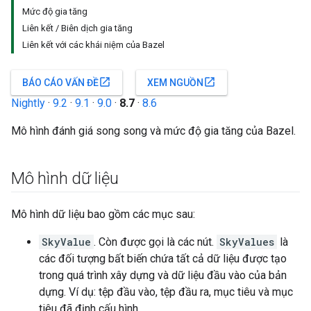
Mức độ gia tăng
Liên kết / Biên dịch gia tăng
Liên kết với các khái niệm của Bazel
open_in_new
open_in_new
BÁO CÁO VẤN ĐỀ
XEM NGUỒN
Nightly
·
9.2
·
9.1
·
9.0
·
8.7
·
8.6
Mô hình đánh giá song song và mức độ gia tăng của Bazel.
Mô hình dữ liệu
Mô hình dữ liệu bao gồm các mục sau:
SkyValue
. Còn được gọi là các nút.
SkyValues
là
các đối tượng bất biến chứa tất cả dữ liệu được tạo
trong quá trình xây dựng và dữ liệu đầu vào của bản
dựng. Ví dụ: tệp đầu vào, tệp đầu ra, mục tiêu và mục
tiêu đã định cấu hình.