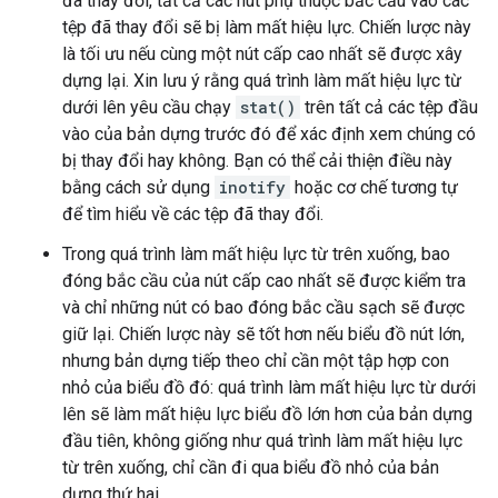
đã thay đổi, tất cả các nút phụ thuộc bắc cầu vào các
tệp đã thay đổi sẽ bị làm mất hiệu lực. Chiến lược này
là tối ưu nếu cùng một nút cấp cao nhất sẽ được xây
dựng lại. Xin lưu ý rằng quá trình làm mất hiệu lực từ
dưới lên yêu cầu chạy
stat()
trên tất cả các tệp đầu
vào của bản dựng trước đó để xác định xem chúng có
bị thay đổi hay không. Bạn có thể cải thiện điều này
bằng cách sử dụng
inotify
hoặc cơ chế tương tự
để tìm hiểu về các tệp đã thay đổi.
Trong quá trình làm mất hiệu lực từ trên xuống, bao
đóng bắc cầu của nút cấp cao nhất sẽ được kiểm tra
và chỉ những nút có bao đóng bắc cầu sạch sẽ được
giữ lại. Chiến lược này sẽ tốt hơn nếu biểu đồ nút lớn,
nhưng bản dựng tiếp theo chỉ cần một tập hợp con
nhỏ của biểu đồ đó: quá trình làm mất hiệu lực từ dưới
lên sẽ làm mất hiệu lực biểu đồ lớn hơn của bản dựng
đầu tiên, không giống như quá trình làm mất hiệu lực
từ trên xuống, chỉ cần đi qua biểu đồ nhỏ của bản
dựng thứ hai.