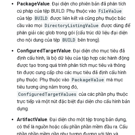
PackageValue
. Đại diện cho phiên bản đã phân tích
cú pháp của tệp BUILD. Phụ thuộc vào
FileValue
của tệp
BUILD
được liên kết và cũng phụ thuộc bắc
cầu vào mọi
DirectoryListingValue
được dùng để
phân giải các glob trong gói (cấu trúc dữ liệu đại diện
cho nội dung của tệp
BUILD
bên trong).
ConfiguredTargetValue
. Đại diện cho mục tiêu đã
định cấu hình, là bộ dữ liệu của tập hợp các hành động
được tạo trong quá trình phân tích mục tiêu và thông
tin được cung cấp cho các mục tiêu đã định cấu hình
phụ thuộc. Phụ thuộc vào
PackageValue
mà mục
tiêu tương ứng nằm trong đó,
ConfiguredTargetValues
của các phần phụ thuộc
trực tiếp và một nút đặc biệt đại diện cho cấu hình bản
dựng.
ArtifactValue
. Đại diện cho một tệp trong bản dựng,
có thể là nguồn hoặc cấu phần phần mềm đầu ra. Cấu
phần phần mềm gần như tương đương với tệp và