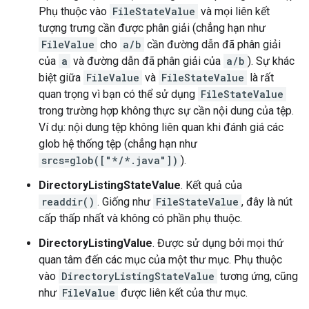
Phụ thuộc vào
FileStateValue
và mọi liên kết
tượng trưng cần được phân giải (chẳng hạn như
FileValue
cho
a/b
cần đường dẫn đã phân giải
của
a
và đường dẫn đã phân giải của
a/b
). Sự khác
biệt giữa
FileValue
và
FileStateValue
là rất
quan trọng vì bạn có thể sử dụng
FileStateValue
trong trường hợp không thực sự cần nội dung của tệp.
Ví dụ: nội dung tệp không liên quan khi đánh giá các
glob hệ thống tệp (chẳng hạn như
srcs=glob(["*/*.java"])
).
DirectoryListingStateValue
. Kết quả của
readdir()
. Giống như
FileStateValue
, đây là nút
cấp thấp nhất và không có phần phụ thuộc.
DirectoryListingValue
. Được sử dụng bởi mọi thứ
quan tâm đến các mục của một thư mục. Phụ thuộc
vào
DirectoryListingStateValue
tương ứng, cũng
như
FileValue
được liên kết của thư mục.