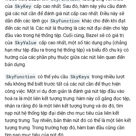
của
SkyKey
cấp cao nhất. Sau đó, hàm này yêu cầu đánh
giá các nút cần để đánh giá nút cấp cao nhất. Điều này sẽ
dẫn đến các lệnh gọi
SkyFunction
khác cho đến khi đạt
đến các nút lá. Các nút lá thường là các nút đại diện cho tệp
đầu vào trong hệ thống tệp. Cuối cùng, Bazel sẽ có giá trị
của
SkyValue
cấp cao nhất, một số tác dụng phụ (chẳng
hạn như tệp đầu ra trong hệ thống tệp) và biểu đồ chu kỳ có
hướng của các phần phụ thuộc giữa các nút liên quan đến
bản dựng.
SkyFunction
có thể yêu cầu
SkyKeys
trong nhiều lượt
nếu không thể biết trước tất cả các nút cần để thực hiện
công việc. Một ví dụ đơn giản là đánh giá nút tệp đầu vào
hoá ra là một liên kết tượng trưng: hàm này cố gắng đọc tệp,
nhận ra rằng đó là một liên kết tượng trưng và do đó, tìm
nạp nút hệ thống tệp đại diện cho mục tiêu của liên kết
tượng trưng. Tuy nhiên, bản thân nút đó có thể là một liên kết
tượng trưng. Trong trường hợp đó, hàm ban đầu cũng cần
tìm nạp mục tiêu của nút đó.