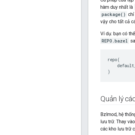
hàm duy nhất là
package()
chỉ
vậy cho tất cả c
Ví dụ: bạn có th
REPO.bazel
sa
repo
(
default
)
Quản lý cá
Bzlmod, hệ thống
lưu trữ. Thay và
các kho lưu trữ 