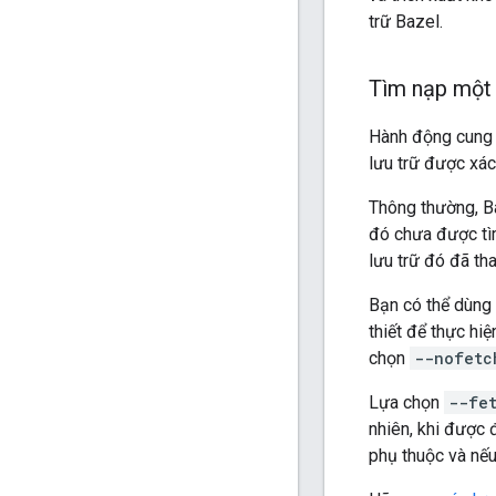
trữ Bazel.
Tìm nạp một 
Hành động cung c
lưu trữ được xác
Thông thường, Ba
đó chưa được tìm
lưu trữ đó đã tha
Bạn có thể dùng
thiết để thực h
chọn
--nofetc
Lựa chọn
--fe
nhiên, khi được đ
phụ thuộc và nếu