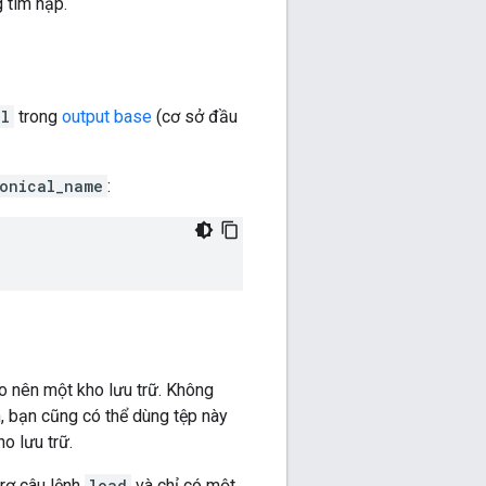
 tìm nạp.
al
trong
output base
(cơ sở đầu
onical_name
:
o nên một kho lưu trữ. Không
n, bạn cũng có thể dùng tệp này
o lưu trữ.
trợ câu lệnh
load
và chỉ có một