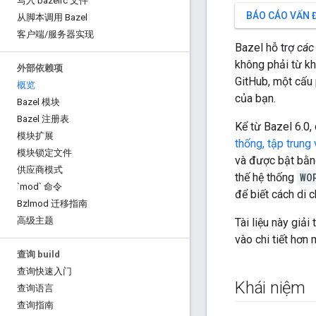
写入 bazelrc 文件
BÁO CÁO VẤN 
从脚本调用 Bazel
客户端
/
服务器实现
Bazel hỗ trợ
các
không phải từ kh
外部依赖项
GitHub, một cấu
概览
của bạn.
Bazel 模块
Bazel 注册表
Kể từ Bazel 6.0,
模块扩展
thống, tập trung 
模块锁定文件
và được bật bằ
供应商模式
thế hệ thống
WO
`mod` 命令
để biết cách di 
Bzlmod 迁移指南
高级主题
Tài liệu này giải
vào chi tiết hơn 
查询 build
查询快速入门
Khái niệm
查询语言
查询指南