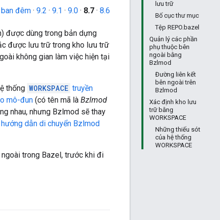
lưu trữ
 ban đêm
·
9.2
·
9.1
·
9.0
·
8.7
·
8.6
Bố cục thư mục
Tệp REPO.bazel
ân) được dùng trong bản dựng
Quản lý các phần
c được lưu trữ trong kho lưu trữ
phụ thuộc bên
ngoài bằng
ài không gian làm việc hiện tại
Bzlmod
Đường liên kết
bên ngoài trên
hệ thống
WORKSPACE
truyền
Bzlmod
vào mô-đun
(có tên mã là
Bzlmod
Xác định kho lưu
trữ bằng
cùng nhau, nhưng Bzlmod sẽ thay
WORKSPACE
m
hướng dẫn di chuyển Bzlmod
Những thiếu sót
của hệ thống
WORKSPACE
 ngoài trong Bazel, trước khi đi