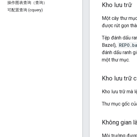
操作图表查询（查询）
Kho lưu trữ
可配置查询 (cquery)
Một cây thư mục
được rút gọn th
Tệp đánh dấu ran
Bazel),
REPO.b
đánh dấu ranh giớ
một thư mục.
Kho lưu trữ c
Kho lưu trữ mà l
Thư mục gốc của
Không gian l
Môi trường được 