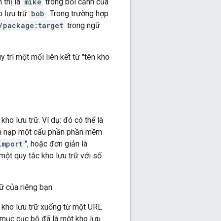
 thị là
mike
trong bối cảnh của
o lưu trữ
bob
. Trong trường hợp
/package:target
trong ngữ
y trì một mối liên kết từ "tên kho
ho lưu trữ. Ví dụ: đó có thể là
"tìm nạp một cấu phần phần mềm
import
", hoặc đơn giản là
ột quy tắc kho lưu trữ với số
rữ của riêng bạn.
t kho lưu trữ xuống từ một URL
ư mục cục bộ đã là một kho lưu