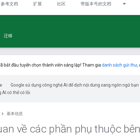
参考文档
扩展
社区
带版本号的文档
迁移
ã bắt đầu tuyển chọn thành viên sáng lập! Tham gia
danh sách gửi thư
,
Google sử dụng công nghệ AI để dịch nội dung sang ngôn ngữ bạn
 AI có thể có lỗi.
基本信息
an về các phần phụ thuộc bên