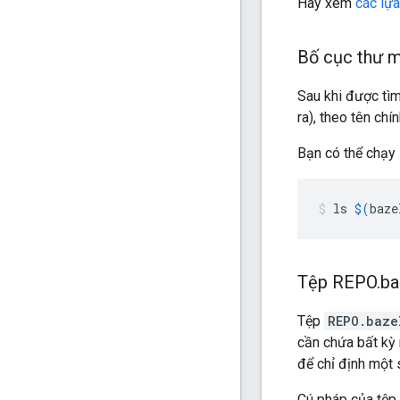
Hãy xem
các lự
Bố cục thư 
Sau khi được tìm
ra), theo tên chí
Bạn có thể chạy 
ls
$(
baze
Tệp REPO
.
ba
Tệp
REPO.baze
cần chứa bất kỳ 
để chỉ định một 
Cú pháp của tệp