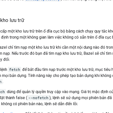
kho lưu trữ
ấp một kho lưu trữ trên ổ đĩa cục bộ bằng cách chạy quy tắc kho
 định trong một không gian làm việc không có sẵn trên ổ đĩa cục 
zel chỉ tìm nạp một kho lưu trữ khi cần một nội dung nào đó tron
 nạp. Nếu trước đó bạn đã tìm nạp kho lưu trữ, Bazel sẽ chỉ tìm 
y đổi.
 lệnh
fetch
để bắt đầu tìm nạp trước một kho lưu trữ, mục tiêu h
iện mọi bản dựng. Tính năng này cho phép tạo bản dựng khi khôn
h
.
tch
dùng để quản lý quyền truy cập vào mạng. Giá trị mặc định của
ặt thành false (
--nofetch
), lệnh sẽ sử dụng mọi phiên bản đ
 không có phiên bản nào, lệnh sẽ dẫn đến lỗi.