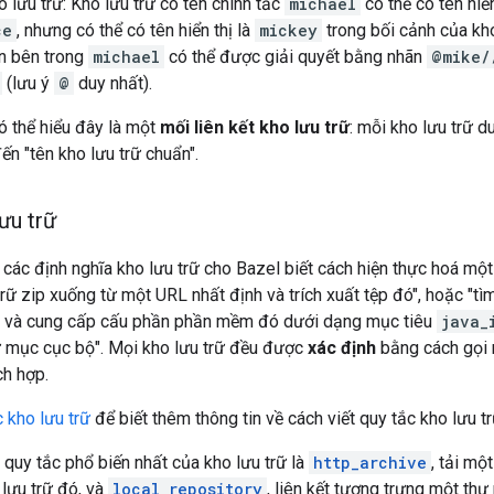
o lưu trữ: Kho lưu trữ có tên chính tắc
michael
có thể có tên hiển
ce
, nhưng có thể có tên hiển thị là
mickey
trong bối cảnh của kh
ến bên trong
michael
có thể được giải quyết bằng nhãn
@mike/
(lưu ý
@
duy nhất).
ó thể hiểu đây là một
mối liên kết kho lưu trữ
: mỗi kho lưu trữ du
đến "tên kho lưu trữ chuẩn".
ưu trữ
các định nghĩa kho lưu trữ cho Bazel biết cách hiện thực hoá một k
 trữ zip xuống từ một URL nhất định và trích xuất tệp đó", hoặc 
 và cung cấp cấu phần phần mềm đó dưới dạng mục tiêu
java_
ư mục cục bộ". Mọi kho lưu trữ đều được
xác định
bằng cách gọi m
ch hợp.
 kho lưu trữ
để biết thêm thông tin về cách viết quy tắc kho lưu t
 quy tắc phổ biến nhất của kho lưu trữ là
http_archive
, tải mộ
 lưu trữ đó, và
local_repository
, liên kết tượng trưng một th