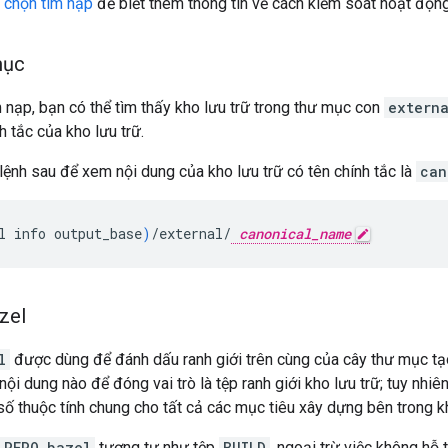
a chọn tìm nạp
để biết thêm thông tin về cách kiểm soát hoạt động
mục
 nạp, bạn có thể tìm thấy kho lưu trữ trong thư mục con
extern
nh tắc của kho lưu trữ.
lệnh sau để xem nội dung của kho lưu trữ có tên chính tắc là
can
l
info
output_base
)
/external/
canonical_name
zel
l
được dùng để đánh dấu ranh giới trên cùng của cây thư mục tạ
nội dung nào để đóng vai trò là tệp ranh giới kho lưu trữ; tuy nhiê
số thuộc tính chung cho tất cả các mục tiêu xây dựng bên trong kh
REPO.bazel
tương tự như tệp
BUILD
, ngoại trừ việc không hỗ 