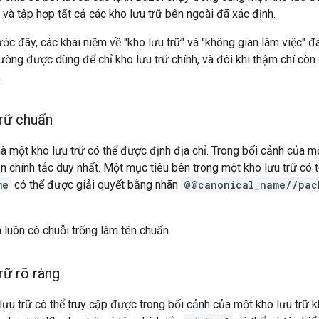
h và tập hợp tất cả các kho lưu trữ bên ngoài đã xác định.
ước đây, các khái niệm về "kho lưu trữ" và "không gian làm việc" đã
hường được dùng để chỉ kho lưu trữ chính, và đôi khi thậm chí cò
.
trữ chuẩn
 một kho lưu trữ có thể được định địa chỉ. Trong bối cảnh của m
ên chính tắc duy nhất. Một mục tiêu bên trong một kho lưu trữ có t
me
có thể được giải quyết bằng nhãn
@@canonical_name//pac
h luôn có chuỗi trống làm tên chuẩn.
rữ rõ ràng
ưu trữ có thể truy cập được trong bối cảnh của một kho lưu trữ kh