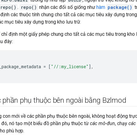
repo()
.
repo()
nhận các đối số giống như
hàm
package()
t
 định các thuộc tính chung cho tất cả các mục tiêu xây dựng trong 
ác mục tiêu xây dựng trong kho lưu trữ.
ể chỉ định một giấy phép chung cho tất cả các mục tiêu trong kho 
u đây:
_package_metadata
=
[
"//:my_license"
],
c phần phụ thuộc bên ngoài bằng Bzlmod
 con mới về các phần phụ thuộc bên ngoài, không hoạt động trực 
o đó, nó tạo một biểu đồ phần phụ thuộc từ
các mô-đun
, chạy
các 
cho phù hợp.