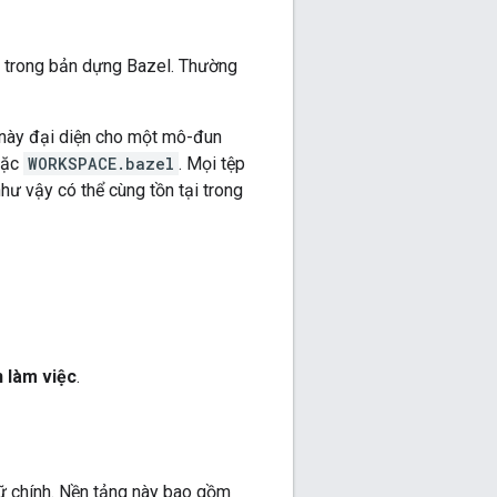
g trong bản dựng Bazel. Thường
ữ này đại diện cho một mô-đun
ặc
WORKSPACE.bazel
. Mọi tệp
như vậy có thể cùng tồn tại trong
 làm việc
.
rữ chính. Nền tảng này bao gồm