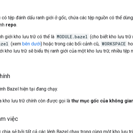
 có tệp đánh dấu ranh giới ở gốc, chứa các tệp nguồn có thể dùn
ành
repo
.
h giới kho lưu trữ có thể là
MODULE.bazel
(cho biết kho lưu tr
azel
(xem
bên dưới
) hoặc trong các bối cảnh cũ,
WORKSPACE
ho
i kho lưu trữ sẽ biểu thị ranh giới của một kho lưu trữ; nhiều tệp 
hính
ệnh Bazel hiện tại đang chạy.
 kho lưu trữ chính còn được gọi là
thư mục gốc của không gian
àm việc
chia sẻ bởi tất cả các lệnh Bazel chạy trong cùng một kho lưu t