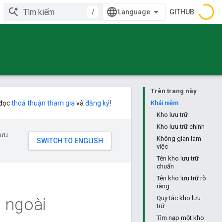
/
GITHUB
Trên trang này
 đọc
thoả thuận tham gia
và
đăng ký
!
Khái niệm
Kho lưu trữ
Kho lưu trữ chính
 ưu
Không gian làm
việc
Tên kho lưu trữ
chuẩn
Tên kho lưu trữ rõ
ràng
 ngoài
Quy tắc kho lưu
trữ
Tìm nạp một kho