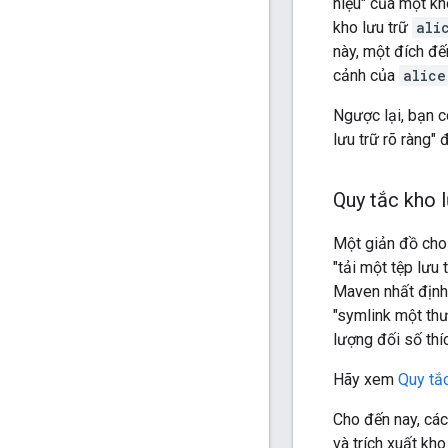
hiệu" của một kh
kho lưu trữ
ali
này, một đích đ
cảnh của
alice
Ngược lại, bạn c
lưu trữ rõ ràng" 
Quy tắc kho l
Một giản đồ cho 
"tải một tệp lưu
Maven nhất định
"symlink một th
lượng đối số thí
Hãy xem
Quy tắc
Cho đến nay, các
và trích xuất kho