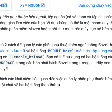
Bản dựng chạy vào
open_in_new
open_in_new
ĐỀ
XEM NGUỒN
 phần phụ thuộc bên ngoài
, tệp nguồn (cả văn bản và tệp nhị ph
ông gian làm việc của bạn. Ví dụ: chúng có thể là một nhóm quy tắ
 phần phần mềm Maven hoặc một thư mục trên máy cục bộ bên ngo
 có 2 cách để quản lý các phần phụ thuộc bên ngoài bằng Bazel: 
vào kho lưu trữ
và hệ thống
MODULE.bazel
mới hơn, tập trung 
ng cờ
--enable_bzlmod
). Bạn có thể sử dụng cả hai hệ thống 
RKSPACE
trong các bản phát hành Bazel trong tương lai. Hãy xe
chuyển.
 thích các khái niệm liên quan đến việc quản lý phần phụ thuộc bên
một chút về hai hệ thống theo thứ tự.