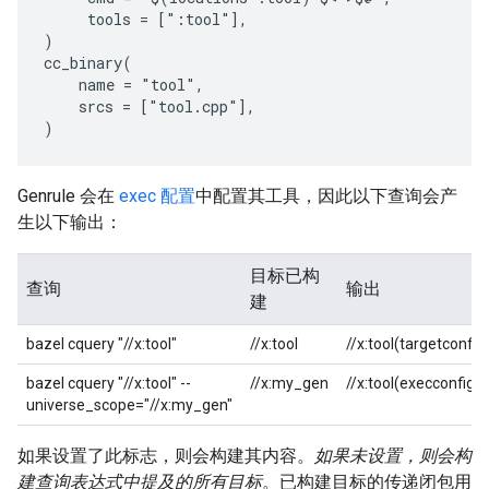
     tools = [":tool"],

)

cc_binary(

    name = "tool",

    srcs = ["tool.cpp"],

Genrule 会在
exec 配置
中配置其工具，因此以下查询会产
生以下输出：
目标已构
查询
输出
建
bazel cquery "//x:tool"
//x:tool
//x:tool(targetconfig
bazel cquery "//x:tool" --
//x:my_gen
//x:tool(execconfig)
universe_scope="//x:my_gen"
如果设置了此标志，则会构建其内容。
如果未设置，则会构
建查询表达式中提及的所有目标
。已构建目标的传递闭包用