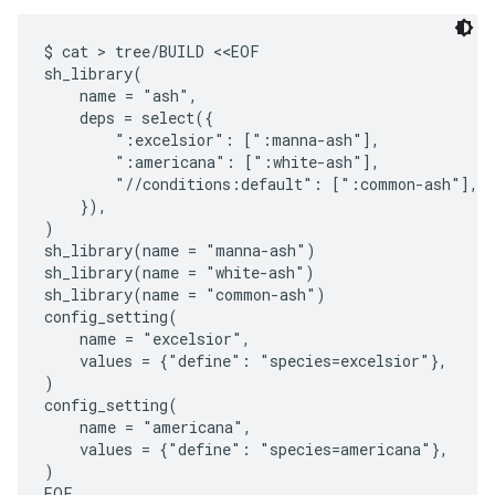
$ cat > tree/BUILD <<EOF

sh_library(

    name = "ash",

    deps = select({

        ":excelsior": [":manna-ash"],

        ":americana": [":white-ash"],

        "//conditions:default": [":common-ash"],

    }),

)

sh_library(name = "manna-ash")

sh_library(name = "white-ash")

sh_library(name = "common-ash")

config_setting(

    name = "excelsior",

    values = {"define": "species=excelsior"},

)

config_setting(

    name = "americana",

    values = {"define": "species=americana"},

)
