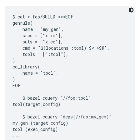
$ cat > foo/BUILD <<<EOF

genrule(

    name = "my_gen",

    srcs = ["x.in"],

    outs = ["x.cc"],

    cmd = "$(locations :tool) $< >$@",

    tools = [":tool"],

)

cc_library(

    name = "tool",

)

EOF

    $ bazel cquery "//foo:tool"

tool(target_config)

    $ bazel cquery "deps(//foo:my_gen)"

my_gen (target_config)

tool (exec_config)

...
