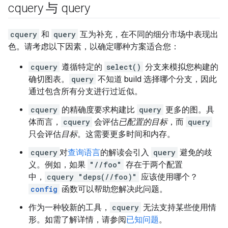
cquery 与 query
cquery
和
query
互为补充，在不同的细分市场中表现出
色。请考虑以下因素，以确定哪种方案适合您：
cquery
遵循特定的
select()
分支来模拟您构建的
确切图表。
query
不知道 build 选择哪个分支，因此
通过包含所有分支进行过近似。
cquery
的精确度要求构建比
query
更多的图。具
体而言，
cquery
会评估
已配置的目标
，而
query
只会评估
目标
。这需要更多时间和内存。
cquery
对
查询语言
的解读会引入
query
避免的歧
义。例如，如果
"//foo"
存在于两个配置
中，
cquery "deps(//foo)"
应该使用哪个？
config
函数可以帮助您解决此问题。
作为一种较新的工具，
cquery
无法支持某些使用情
形。如需了解详情，请参阅
已知问题
。