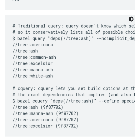
# Traditional query: query doesn't know which selec
# so it conservatively lists all of possible choice
$ bazel query "deps(//tree:ash)" --noimplicit_deps

//tree:americana

//tree:ash

//tree:common-ash

//tree:excelsior

//tree:manna-ash

//tree:white-ash

# cquery: cquery lets you set build options at the 
# the exact dependencies that implies (and also the
$ bazel cquery "deps(//tree:ash)" --define species=
//tree:ash (9f87702)

//tree:manna-ash (9f87702)

//tree:americana (9f87702)
