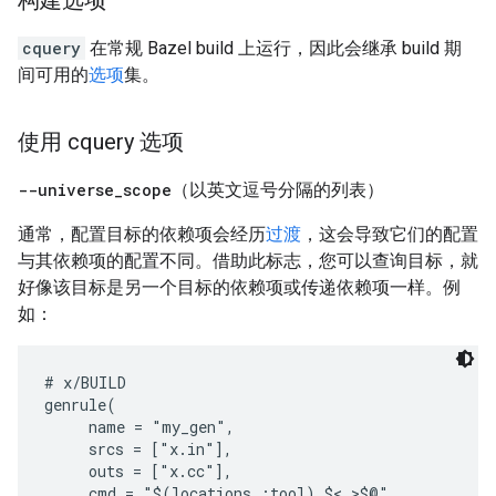
构建选项
cquery
在常规 Bazel build 上运行，因此会继承 build 期
间可用的
选项
集。
使用 cquery 选项
--universe
_
scope
（以英文逗号分隔的列表）
通常，配置目标的依赖项会经历
过渡
，这会导致它们的配置
与其依赖项的配置不同。借助此标志，您可以查询目标，就
好像该目标是另一个目标的依赖项或传递依赖项一样。例
如：
# x/BUILD

genrule(

     name = "my_gen",

     srcs = ["x.in"],

     outs = ["x.cc"],

     cmd = "$(locations :tool) $< >$@",
