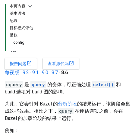
本页内容
基本语法
配置
目标模式评估
函数
config
open_in_new
open_in_new
报告问题
查看源代码
每夜版
·
9.2
·
9.1
·
9.0
·
8.7
·
8.6
cquery
是
query
的变体，可正确处理
select()
和
build 选项对 build 图的影响。
为此，它会针对 Bazel 的
分析阶段
的结果运行，该阶段会集
成这些效果。相比之下，
query
在评估选项之前，会在
Bazel 的加载阶段的结果上运行。
例如：