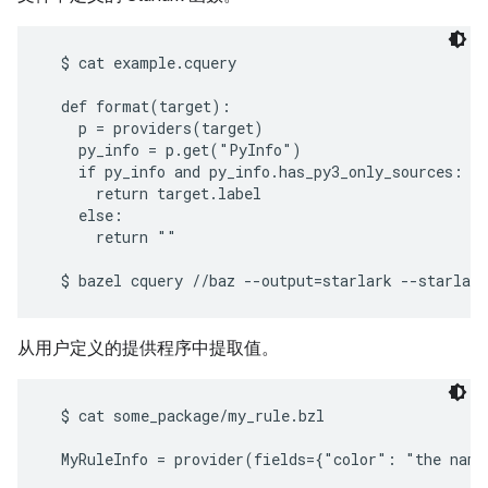
  $ cat example.cquery

  def format(target):

    p = providers(target)

    py_info = p.get("PyInfo")

    if py_info and py_info.has_py3_only_sources:

      return target.label

    else:

      return ""

从用户定义的提供程序中提取值。
  $ cat some_package/my_rule.bzl

  MyRuleInfo = provider(fields={"color": "the name 