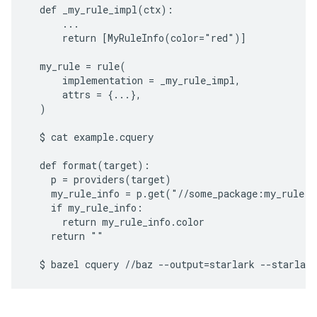
  def _my_rule_impl(ctx):

      ...

      return [MyRuleInfo(color="red")]

  my_rule = rule(

      implementation = _my_rule_impl,

      attrs = {...},

  )

  $ cat example.cquery

  def format(target):

    p = providers(target)

    my_rule_info = p.get("//some_package:my_rule.b
    if my_rule_info:

      return my_rule_info.color

    return ""
