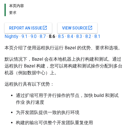
本页内容
要求
open_in_new
open_in_new
REPORT AN ISSUE
VIEW SOURCE
Nightly
·
9.1
·
9.0
·
8.7
·
8.6
·
8.5
·
8.4
·
8.3
·
8.2
·
8.1
本页介绍了使用远程执行运行 Bazel 的优势、要求和选项。
默认情况下，Bazel 会在本地机器上执行构建和测试。通过
远程执行 Bazel 构建，您可以将构建和测试操作分配到多台
机器（例如数据中心）上。
远程执行具有以下优势：
通过扩缩可用于并行操作的节点，加快 build 和测试
作业 执行速度
为开发团队提供一致的执行环境
构建的输出可供整个开发团队重复使用