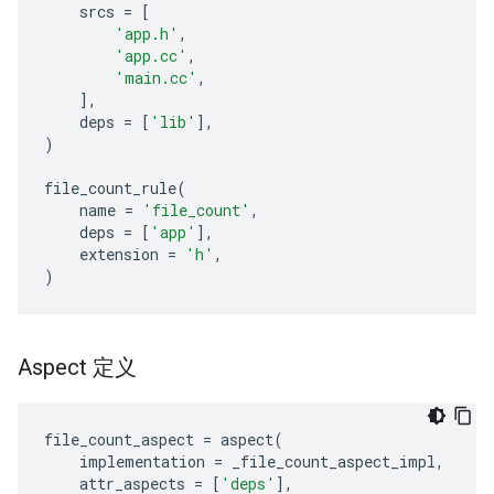
srcs
=
[
'app.h'
,
'app.cc'
,
'main.cc'
,
],
deps
=
[
'lib'
],
)
file_count_rule
(
name
=
'file_count'
,
deps
=
[
'app'
],
extension
=
'h'
,
)
Aspect 定义
file_count_aspect
=
aspect
(
implementation
=
_file_count_aspect_impl
,
attr_aspects
=
[
'deps'
],