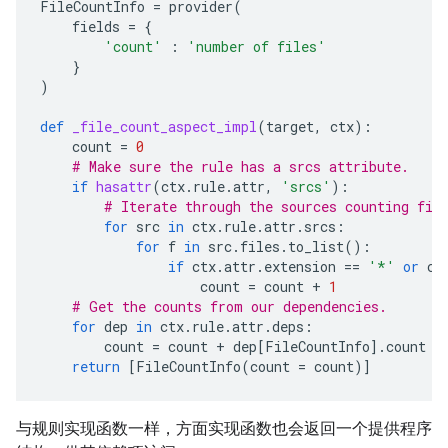
FileCountInfo
=
provider
(
fields
=
{
'count'
:
'number of files'
}
)
def
_file_count_aspect_impl
(
target
,
ctx
):
count
=
0
# Make sure the rule has a srcs attribute.
if
hasattr
(
ctx
.
rule
.
attr
,
'srcs'
):
# Iterate through the sources counting fil
for
src
in
ctx
.
rule
.
attr
.
srcs
:
for
f
in
src
.
files
.
to_list
():
if
ctx
.
attr
.
extension
==
'*'
or
ct
count
=
count
+
1
# Get the counts from our dependencies.
for
dep
in
ctx
.
rule
.
attr
.
deps
:
count
=
count
+
dep
[
FileCountInfo
]
.
count
return
[
FileCountInfo
(
count
=
count
)]
与规则实现函数一样，方面实现函数也会返回一个提供程序