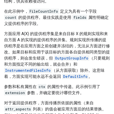
结构，供其依赖项访问。
在此示例中，
FileCountInfo
定义为具有一个字段
count
的提供程序。最佳实践是使用
fields
属性明确定
义提供程序的字段。
方面应用 A(X) 的提供程序集是来自目标 X 的规则实现和来
自方面 A 的实现的提供程序的并集。规则实现所传播的提
供程序是在应用方面之前创建并冻结的，无法从方面进行修
改。如果目标和应用于该目标的方面各自提供相同类型的提
供程序，则会发生错误，但
OutputGroupInfo
（只要规则
和方面指定不同的输出组，就会合并）和
InstrumentedFilesInfo
（从方面获取）除外。这意味
着，方面实现可能永远不会返回
DefaultInfo
。
参数和私有属性在
ctx
的属性中传递。此示例引用了
extension
参数，并确定要统计哪些文件。
对于返回提供程序，方面传播所依据的属性（来自
attr_aspects
列表）的值会被应用方面后的结果替换。