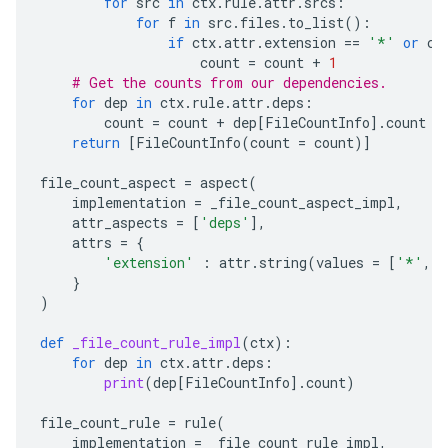
for
src
in
ctx
.
rule
.
attr
.
srcs
:
for
f
in
src
.
files
.
to_list
():
if
ctx
.
attr
.
extension
==
'*'
or
ct
count
=
count
+
1
# Get the counts from our dependencies.
for
dep
in
ctx
.
rule
.
attr
.
deps
:
count
=
count
+
dep
[
FileCountInfo
]
.
count
return
[
FileCountInfo
(
count
=
count
)]
file_count_aspect
=
aspect
(
implementation
=
_file_count_aspect_impl
,
attr_aspects
=
[
'deps'
],
attrs
=
{
'extension'
:
attr
.
string
(
values
=
[
'*'
,
'
}
)
def
_file_count_rule_impl
(
ctx
):
for
dep
in
ctx
.
attr
.
deps
:
print
(
dep
[
FileCountInfo
]
.
count
)
file_count_rule
=
rule
(
implementation
=
_file_count_rule_impl
,