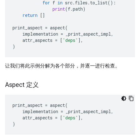
for
f
in
src
.
files
.
to_list
():
print
(
f
.
path
)
return
[]
print_aspect
=
aspect
(
implementation
=
_print_aspect_impl
,
attr_aspects
=
[
'deps'
],
)
让我们将此示例分解为各个部分，并逐一进行检查。
Aspect 定义
print_aspect
=
aspect
(
implementation
=
_print_aspect_impl
,
attr_aspects
=
[
'deps'
],
)