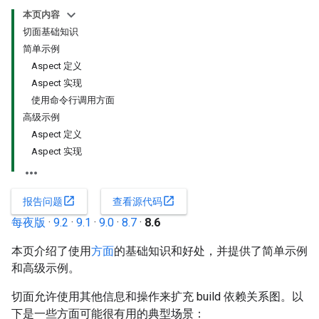
本页内容
切面基础知识
简单示例
Aspect 定义
Aspect 实现
使用命令行调用方面
高级示例
Aspect 定义
Aspect 实现
open_in_new
open_in_new
报告问题
查看源代码
每夜版
·
9.2
·
9.1
·
9.0
·
8.7
·
8.6
本页介绍了使用
方面
的基础知识和好处，并提供了简单示例
和高级示例。
切面允许使用其他信息和操作来扩充 build 依赖关系图。以
下是一些方面可能很有用的典型场景：