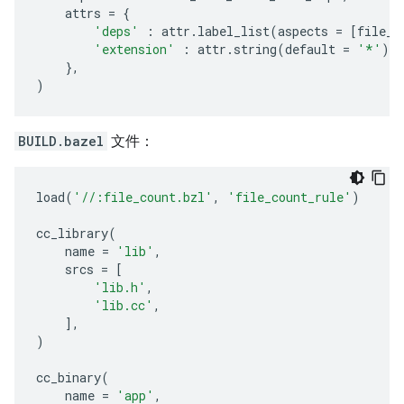
attrs
=
{
'deps'
:
attr
.
label_list
(
aspects
=
[
file_c
'extension'
:
attr
.
string
(
default
=
'*'
),
},
)
BUILD.bazel
文件：
load
(
'//:file_count.bzl'
,
'file_count_rule'
)
cc_library
(
name
=
'lib'
,
srcs
=
[
'lib.h'
,
'lib.cc'
,
],
)
cc_binary
(
name
=
'app'
,