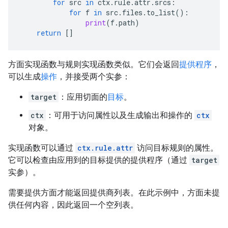
for
src
in
ctx
.
rule
.
attr
.
srcs
:
for
f
in
src
.
files
.
to_list
():
print
(
f
.
path
)
return
[]
方面实现函数与规则实现函数类似。它们会返回
提供程序
，
可以生成
操作
，并接受两个实参：
target
：应用切面的
目标
。
ctx
：可用于访问属性以及生成输出和操作的
ctx
对象。
实现函数可以通过
ctx.rule.attr
访问目标规则的属性。
它可以检查由应用到的目标提供的提供程序（通过
target
实参）。
需要提供方面才能返回提供商列表。在此示例中，方面未提
供任何内容，因此返回一个空列表。