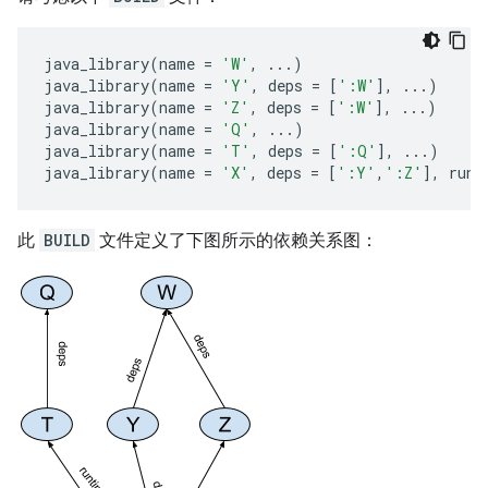
java_library
(
name
=
'W'
,
...
)
java_library
(
name
=
'Y'
,
deps
=
[
':W'
],
...
)
java_library
(
name
=
'Z'
,
deps
=
[
':W'
],
...
)
java_library
(
name
=
'Q'
,
...
)
java_library
(
name
=
'T'
,
deps
=
[
':Q'
],
...
)
java_library
(
name
=
'X'
,
deps
=
[
':Y'
,
':Z'
],
runt
此
BUILD
文件定义了下图所示的依赖关系图：