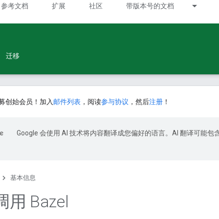
参考文档
扩展
社区
带版本号的文档
迁移
募创始会员！加入
邮件列表
，阅读
参与协议
，然后
注册
！
Google 会使用 AI 技术将内容翻译成您偏好的语言。AI 翻译可能包
基本信息
用 Bazel