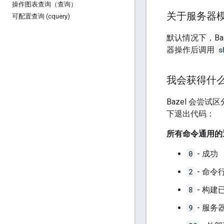
操作图表查询（查询）
关于服务器
可配置查询 (cquery)
默认情况下，Ba
器操作后调用
s
我会获得什
Bazel 会尝
下退出代码：
所有命令通用的
0
- 成功
2
- 命
8
- 构
9
- 服