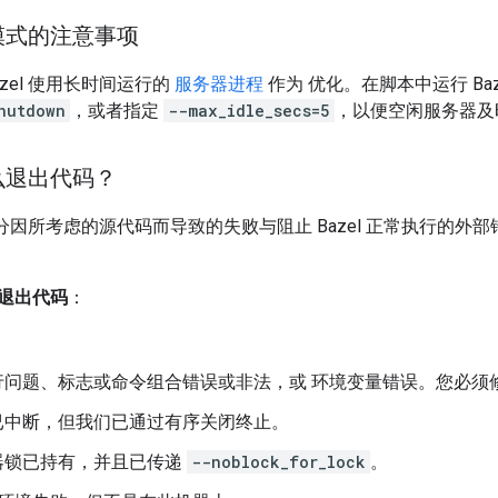
模式的注意事项
zel 使用长时间运行的
服务器进程
作为 优化。在脚本中运行 Ba
hutdown
，或者指定
--max_idle_secs=5
，以便空闲服务器及
么退出代码？
试区分因所考虑的源代码而导致的失败与阻止 Bazel 正常执行的外部错
退出代码
：
令行问题、标志或命令组合错误或非法，或 环境变量错误。您必须
建已中断，但我们已通过有序关闭终止。
务器锁已持有，并且已传递
--noblock_for_lock
。