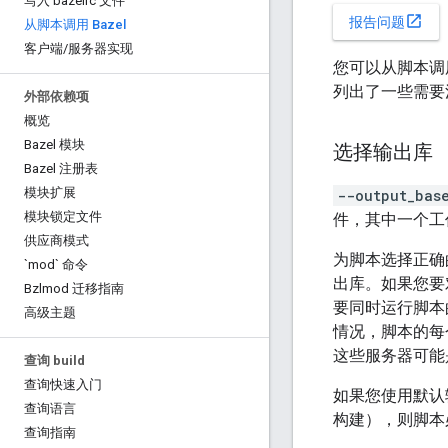
写入 bazelrc 文件
open_in_new
报告问题
从脚本调用 Bazel
客户端
/
服务器实现
您可以从脚本调用
列出了一些需要
外部依赖项
概览
Bazel 模块
选择输出库
Bazel 注册表
模块扩展
--output_bas
模块锁定文件
件，其中一个工作
供应商模式
为脚本选择正确
`mod` 命令
出库。如果您要对
Bzlmod 迁移指南
要同时运行脚本的
高级主题
情况，脚本的每
这些服务器可能
查询 build
查询快速入门
如果您使用默认
查询语言
构建），则脚本
查询指南