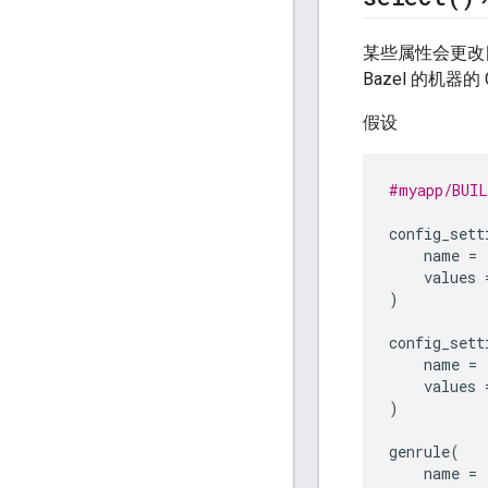
某些属性会更改目
Bazel 的机
假设
#myapp/BUIL
config_sett
name
=
values
)
config_sett
name
=
values
)
genrule
(
name
=