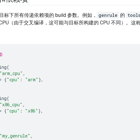
标下所有传递依赖项的 build 参数。例如，
genrule
的
tool
器的 CPU（由于交叉编译，这可能与目标所构建的 CPU 不同）。这
D
ing
(
"arm_cpu"
,
=
{
"cpu"
:
"arm"
},
ing
(
"x86_cpu"
,
=
{
"cpu"
:
"x86"
},
"my_genrule"
,