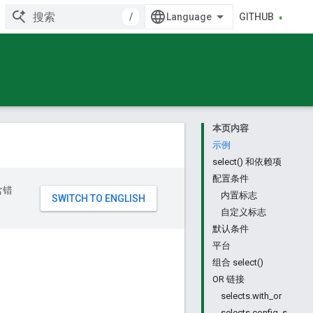
/
GITHUB
本页内容
示例
select() 和依赖项
配置条件
含错
内置标志
自定义标志
默认条件
平台
组合 select()
OR 链接
selects.with_or
selects.config_s