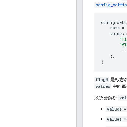
config_setti
config_sett
name
=
values
"fl
"fl
...
},
)
flagN
是标志
values
中的每
系统会解析
val
values =
values =