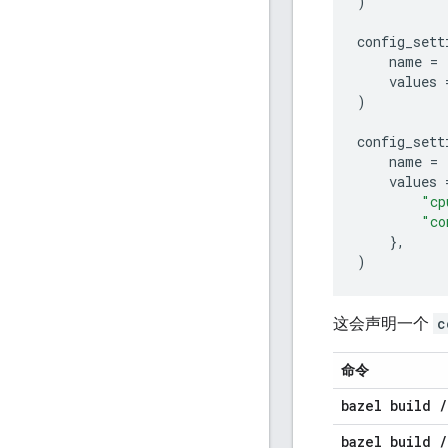
)
config_sett
name
=
values
)
config_sett
name
=
values
"cp
"co
},
)
这会声明一个
c
命令
bazel build
/
bazel build
/