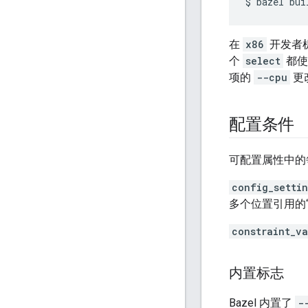
$
bazel
bui
在
x86
开发者机
个
select
都
项的
--cpu
更
配置条件
可配置属性中的
config_setti
多个位置引用的
constraint_v
内置标志
Bazel 内置了
-