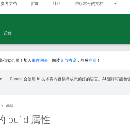
参考文档
扩展
社区
带版本号的文档
迁移
募创始会员！加入
邮件列表
，阅读
参与协议
，然后
注册
！
Google 会使用 AI 技术将内容翻译成您偏好的语言。AI 翻译可能包
高级
build 属性