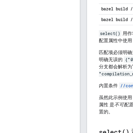
bazel build
/
bazel build
/
select()
用作
配置属性中使
匹配项必须明确无
明确无误的
{"@
分支都会解析为“h
"compilation_
内置条件
//co
虽然此示例使
属性 是
不可配
置的。
select(
)