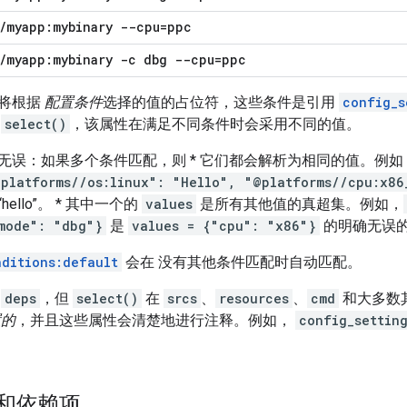
/
myapp:mybinary --cpu=ppc
/
myapp:mybinary -c dbg --cpu=ppc
将根据
配置条件
选择的值的占位符，这些条件是引用
config_s
用
select()
，该属性在满足不同条件时会采用不同的值。
误：如果多个条件匹配，则 * 它们都会解析为相同的值。例如，在 L
platforms//os:linux": "Hello", "@platforms//cpu:x86
ello”。 * 其中一个的
values
是所有其他值的真超集。例如，
mode": "dbg"}
是
values = {"cpu": "x86"}
的明确无误
nditions:default
会在 没有其他条件匹配时自动匹配。
用
deps
，但
select()
在
srcs
、
resources
、
cmd
和大多数
置的
，并且这些属性会清楚地进行注释。例如，
config_settin
和依赖项