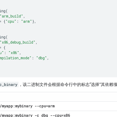
ing
(
"arm_build"
,
=
{
"cpu"
:
"arm"
},
ing
(
"x86_debug_build"
,
=
{
u"
:
"x86"
,
mpilation_mode"
:
"dbg"
,
c_binary
，该二进制文件会根据命令行中的标志“选择”其依赖
/
myapp:mybinary --cpu=arm
/
myapp:mybinary -c dbg --cpu=x86