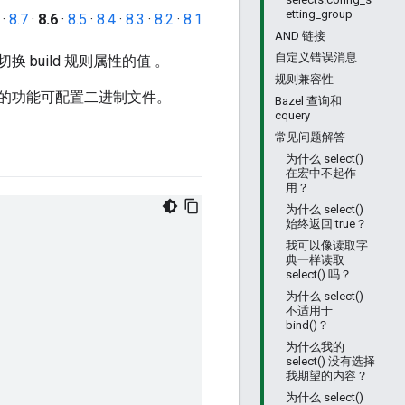
etting_group
·
8.7
·
8.6
·
8.5
·
8.4
·
8.3
·
8.2
·
8.1
AND 链接
自定义错误消息
换 build 规则属性的值 。
规则兼容性
的功能可配置二进制文件。
Bazel 查询和
cquery
常见问题解答
为什么 select()
在宏中不起作
用？
为什么 select()
始终返回 true？
我可以像读取字
典一样读取
select() 吗？
为什么 select()
不适用于
bind()？
为什么我的
select() 没有选择
我期望的内容？
为什么 select()