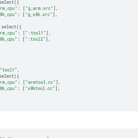
select
({
rm_cpu"
:
[
"g_arm.src"
],
86_cpu"
:
[
"g_x86.src"
],
select
({
rm_cpu"
:
[
":tool1"
],
86_cpu"
:
[
":tool2"
],
"tool1"
,
select
({
rm_cpu"
:
[
"armtool.cc"
],
86_cpu"
:
[
"x86tool.cc"
],