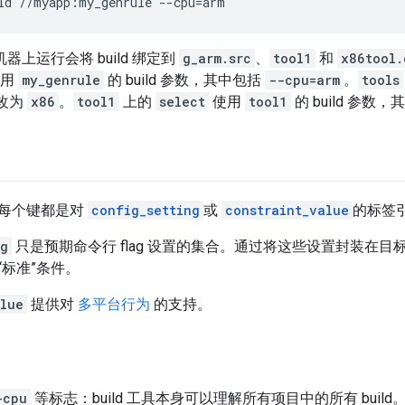
ld
//myapp:my_genrule
--cpu
=
器上运行会将 build 绑定到
g_arm.src
、
tool1
和
x86tool.
使用
my_genrule
的 build 参数，其中包括
--cpu=arm
。
tools
改为
x86
。
tool1
上的
select
使用
tool1
的 build 参数
每个键都是对
config_setting
或
constraint_value
的标签
ng
只是预期命令行 flag 设置的集合。通过将这些设置封装在
“标准”条件。
alue
提供对
多平台行为
的支持。
-cpu
等标志：build 工具本身可以理解所有项目中的所有 buil