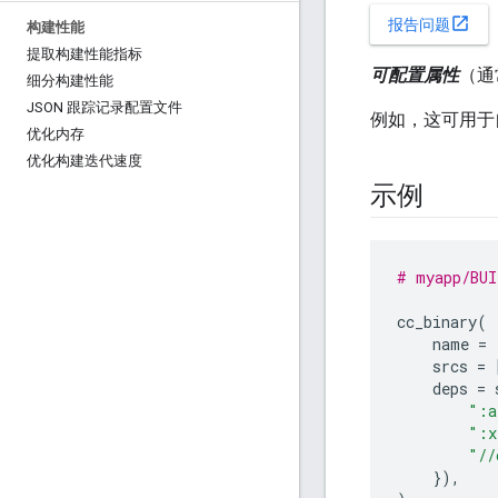
open_in_new
报告问题
构建性能
提取构建性能指标
可配置属性
（通
细分构建性能
JSON 跟踪记录配置文件
例如，这可用于
优化内存
优化构建迭代速度
示例
# myapp/BUI
cc_binary
(
name
=
srcs
=
deps
=
":a
":x
"//
}),