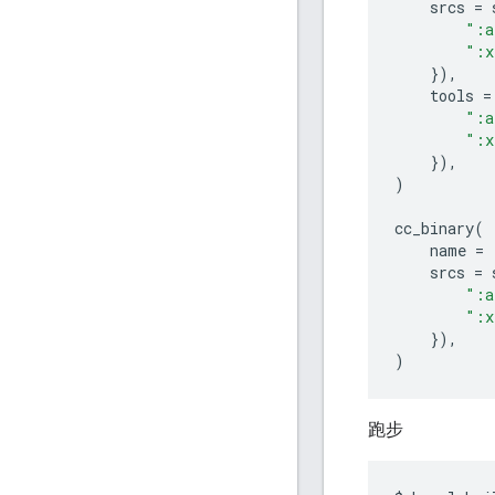
srcs
=
":a
":x
}),
tools
=
":a
":x
}),
)
cc_binary
(
name
=
srcs
=
":a
":x
}),
)
跑步