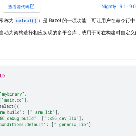
Nightly
·
9.1
·
9.0
open_in_new
查看源代码
常称为
select()
）是 Bazel 的一项功能，可让用户在命令行中切
自动为架构选择相应实现的多平台库，或用于可在构建时自定义
LD
"mybinary"
,
[
"main.cc"
],
select
({
rm_build"
:
[
":arm_lib"
],
86_debug_build"
:
[
":x86_dev_lib"
],
conditions:default"
:
[
":generic_lib"
],