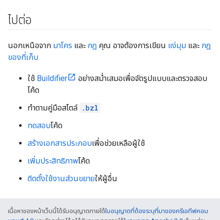
ไปต่อ
นอกเหนือจาก
มาโคร
และ
กฎ
คุณ อาจต้องการเขียน
แง่มุม
และ
กฎ
ของที่เก็บ
ใช้
Buildifier
อย่างสม่ำเสมอเพื่อจัดรูปแบบและตรวจสอบ
โค้ด
ทำตามคู่มือสไตล์
.bzl
ทดสอบ
โค้ด
สร้างเอกสารประกอบ
เพื่อช่วยเหลือผู้ใช้
เพิ่มประสิทธิภาพ
โค้ด
ติดตั้งใช้งานส่วนขยาย
ให้ผู้อื่น
เนื้อหาของหน้าเว็บนี้ได้รับอนุญาตภายใต้
ใบอนุญาตที่ต้องระบุที่มาของครีเอทีฟคอม