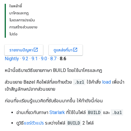
ในหน้านี้
มาโครและกฎ
โมเดลการประเมิน
การสร้างส่วนขยาย
ไปต่อ
open_in_new
open_in_new
รายงานปัญหา
ดูแหล่งที่มา
Nightly
·
9.2
·
9.1
·
9.0
·
8.7
·
8.6
หน้านี้อธิบายวิธีขยายภาษา BUILD โดยใช้มาโครและกฎ
ส่วนขยาย Bazel คือไฟล์ที่ลงท้ายด้วย
.bzl
ใช้คำสั่ง
load
เพื่อนำ
เข้าสัญลักษณ์จากส่วนขยาย
ก่อนที่จะเรียนรู้แนวคิดที่ซับซ้อนมากขึ้น ให้ทำดังนี้ก่อน
อ่านเกี่ยวกับภาษา
Starlark
ที่ใช้ในไฟล์
BUILD
และ
.bzl
ดูวิธี
แชร์ตัวแปร
ระหว่างไฟล์
BUILD
2 ไฟล์