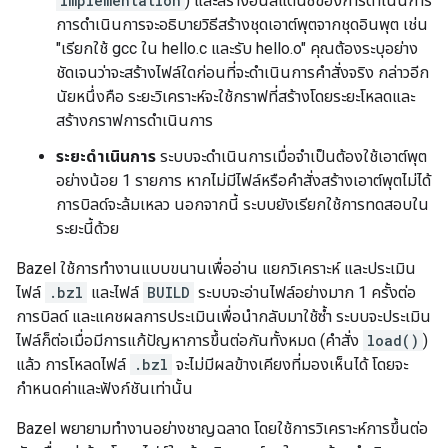
implementation
) และสร้างอินสแตนซ์ของการดำเนินการ
การดำเนินการจะอธิบายวิธีสร้างชุดเอาต์พุตจากชุดอินพุต เช่น
"เรียกใช้ gcc ใน hello.c และรับ hello.o" คุณต้องระบุอย่าง
ชัดเจนว่าจะสร้างไฟล์ใดก่อนที่จะดำเนินการคำสั่งจริง กล่าวอีก
นัยหนึ่งคือ ระยะวิเคราะห์จะใช้กราฟที่สร้างโดยระยะโหลดและ
สร้างกราฟการดำเนินการ
ระยะดำเนินการ
ระบบจะดำเนินการเมื่อจำเป็นต้องใช้เอาต์พุต
อย่างน้อย 1 รายการ หากไม่มีไฟล์หรือคำสั่งสร้างเอาต์พุตไม่ได้
การบิลด์จะล้มเหลว นอกจากนี้ ระบบยังเรียกใช้การทดสอบใน
ระยะนี้ด้วย
Bazel ใช้การทำงานแบบขนานเพื่ออ่าน แยกวิเคราะห์ และประเมิน
ไฟล์
.bzl
และไฟล์
BUILD
ระบบจะอ่านไฟล์อย่างมาก 1 ครั้งต่อ
การบิลด์ และแคชผลการประเมินเพื่อนำกลับมาใช้ซ้ำ ระบบจะประเมิน
ไฟล์ก็ต่อเมื่อมีการแก้ปัญหาการขึ้นต่อกันทั้งหมด (คำสั่ง
load()
)
แล้ว การโหลดไฟล์
.bzl
จะไม่มีผลข้างเคียงที่มองเห็นได้ โดยจะ
กำหนดค่าและฟังก์ชันเท่านั้น
Bazel พยายามทำงานอย่างชาญฉลาด โดยใช้การวิเคราะห์การขึ้นต่อ