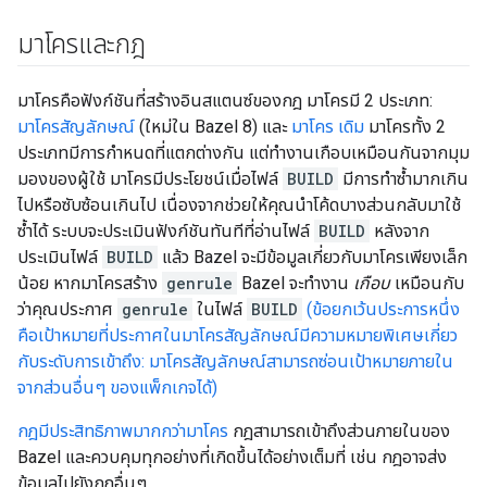
มาโครและกฎ
มาโครคือฟังก์ชันที่สร้างอินสแตนซ์ของกฎ มาโครมี 2 ประเภท:
มาโครสัญลักษณ์
(ใหม่ใน Bazel 8) และ
มาโคร เดิม
มาโครทั้ง 2
ประเภทมีการกำหนดที่แตกต่างกัน แต่ทำงานเกือบเหมือนกันจากมุม
มองของผู้ใช้ มาโครมีประโยชน์เมื่อไฟล์
BUILD
มีการทำซ้ำมากเกิน
ไปหรือซับซ้อนเกินไป เนื่องจากช่วยให้คุณนำโค้ดบางส่วนกลับมาใช้
ซ้ำได้ ระบบจะประเมินฟังก์ชันทันทีที่อ่านไฟล์
BUILD
หลังจาก
ประเมินไฟล์
BUILD
แล้ว Bazel จะมีข้อมูลเกี่ยวกับมาโครเพียงเล็ก
น้อย หากมาโครสร้าง
genrule
Bazel จะทำงาน
เกือบ
เหมือนกับ
ว่าคุณประกาศ
genrule
ในไฟล์
BUILD
(ข้อยกเว้นประการหนึ่ง
คือเป้าหมายที่ประกาศในมาโครสัญลักษณ์มีความหมายพิเศษเกี่ยว
กับระดับการเข้าถึง: มาโครสัญลักษณ์สามารถซ่อนเป้าหมายภายใน
จากส่วนอื่นๆ ของแพ็กเกจได้)
กฎมีประสิทธิภาพมากกว่ามาโคร
กฎสามารถเข้าถึงส่วนภายในของ
Bazel และควบคุมทุกอย่างที่เกิดขึ้นได้อย่างเต็มที่ เช่น กฎอาจส่ง
ข้อมูลไปยังกฎอื่นๆ