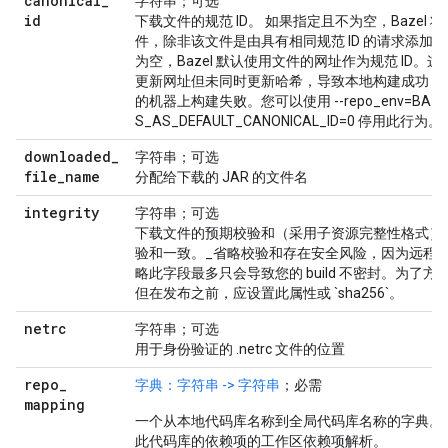
canonical
_
字符串；可选
id
下载文件的规范 ID。 如果指定且不为空，Bazel
件，除非该文件是由具有相同规范 ID 的请求添加
为空，Bazel 默认使用文件的网址作为规范 ID
更新网址但未同时更新哈希，导致本地构建成功，
的机器上构建失败。您可以使用 --repo_env=BAZEL
S_AS_DEFAULT_CANONICAL_ID=0 停用此行为。
downloaded
_
字符串；可选
file
_
name
分配给下载的 JAR 的文件名
integrity
字符串；可选
下载文件的预期校验和（采用子资源完整性格式）
验和一致。_省略校验和存在安全风险，因为远程
略此字段最多只会导致您的 build 不密封。为了
但在发布之前，应设置此属性或 `sha256`。
netrc
字符串；可选
用于身份验证的 .netrc 文件的位置
repo
_
字典：字符串 -> 字符串
；必需
mapping
一个从本地代码库名称到全局代码库名称的字典。
此代码库的依赖项的工作区依赖项解析。