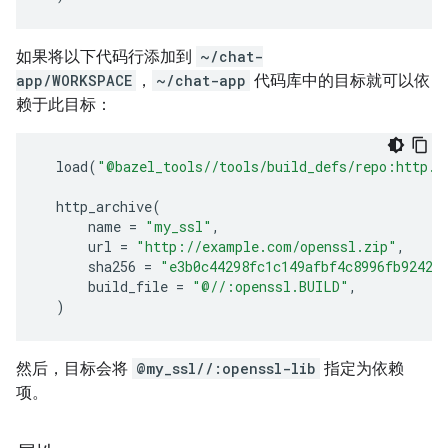
如果将以下代码行添加到
~/chat-
app/WORKSPACE
，
~/chat-app
代码库中的目标就可以依
赖于此目标：
load
(
"@bazel_tools//tools/build_defs/repo:http.b
http_archive
(
name
=
"my_ssl"
,
url
=
"http://example.com/openssl.zip"
,
sha256
=
"e3b0c44298fc1c149afbf4c8996fb92427
build_file
=
"@//:openssl.BUILD"
,
)
然后，目标会将
@my_ssl//:openssl-lib
指定为依赖
项。