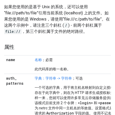
如果您使用的是基于 Unix 的系统，还可以使用
“file:///path/to/file”引用当前系统 (localhost) 上的文件。如
果您使用的是 Windows，请使用“file:///c:/path/to/file”。在
这两个示例中，请注意三个斜杠 (
/
) - 前两个斜杠属于
file://
，第三个斜杠属于文件的绝对路径。
属性
name
名称
；必需
此代码库的唯一名称。
auth
_
字典：字符串 -> 字符串
；可选
patterns
一个可选的字典，用于将主机名映射到自定义授权
存在于此字典中，则在为 HTTP 请求生成授权标
样一来，您就可以使用许多常见云存储服务提供商
<login>
<passwo
该模式目前支持 2 个令牌：
和
为 netrc 文件中同一主机名的等效值。设置格式后
Authorization
请求的
字段的值。 使用不记名令牌