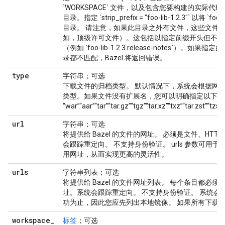
`WORKSPACE` 文件，以及包含您要构建的实际代码的 `src/`
目录。指定 `strip_prefix = "foo-lib-1.2.3"` 以将 `fo
目录。 请注意，如果此目录之外有文件，这些文件
如，顶级许可文件）。这包括以指定前缀开头但不在
（例如 `foo-lib-1.2.3.release-notes`）。
录都不匹配，Bazel 将返回错误。
type
字符串；可选
下载文件的归档类型。 默认情况下，系统会根据网
类型。如果文件没有扩展名，您可以明确指定以下扩展名之一
“war”“aar”“tar”“tar.gz”“tgz”“tar.xz”“txz”“tar.zst”“tz
url
字符串；可选
将提供给 Bazel 的文件的网址。 必须是文件、HTTP 
会跟踪重定向。 不支持身份验证。 urls 参数可用
用网址，从而实现更高的灵活性。
urls
字符串列表；可选
将提供给 Bazel 的文件网址列表。 每个条目都必须是文件、
址。系统会跟踪重定向。 不支持身份验证。 系统会
功为止，因此您应先列出本地镜像。 如果所有下载
workspace
_
标签
；可选