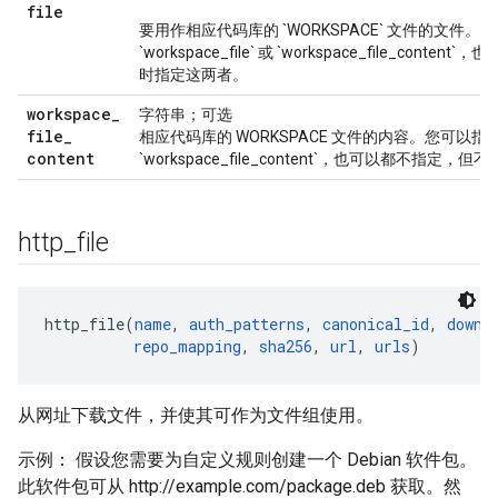
file
要用作相应代码库的 `WORKSPACE` 文件的文件。
`workspace_file` 或 `workspace_file_con
时指定这两者。
workspace
_
字符串；可选
file
_
相应代码库的 WORKSPACE 文件的内容。您可以指定 `wor
content
`workspace_file_content`，也可以都不指定
http
_
file
http_file(
name
, 
auth_patterns
, 
canonical_id
, 
downl
repo_mapping
, 
sha256
, 
url
, 
urls
从网址下载文件，并使其可作为文件组使用。
示例： 假设您需要为自定义规则创建一个 Debian 软件包。
此软件包可从 http://example.com/package.deb 获取。然