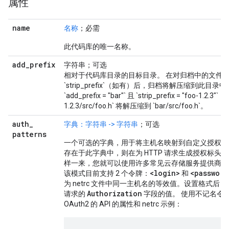
属性
name
名称
；必需
此代码库的唯一名称。
add
_
prefix
字符串；可选
相对于代码库目录的目标目录。 在对归档中的文件
`strip_prefix`（如有）后，归档将解压缩到此目
`add_prefix = "bar"` 且 `strip_prefix = "foo-1.2.3"
1.2.3/src/foo.h` 将解压缩到 `bar/src/foo.h`。
auth
_
字典：字符串 -> 字符串
；可选
patterns
一个可选的字典，用于将主机名映射到自定义授权模
存在于此字典中，则在为 HTTP 请求生成授权标头
样一来，您就可以使用许多常见云存储服务提供商所
<login>
<password
该模式目前支持 2 个令牌：
和
为 netrc 文件中同一主机名的等效值。设置格式后，
Authorization
请求的
字段的值。 使用不记名令牌通
OAuth2 的 API 的属性和 netrc 示例：