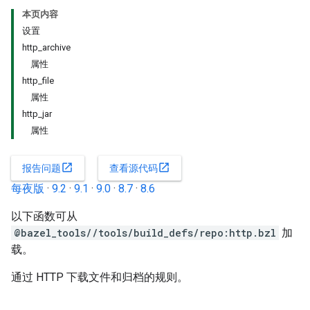
本页内容
设置
http_archive
属性
http_file
属性
http_jar
属性
open_in_new
open_in_new
报告问题
查看源代码
每夜版
·
9.2
·
9.1
·
9.0
·
8.7
·
8.6
以下函数可从
@bazel_tools//tools/build_defs/repo:http.bzl
加
载。
通过 HTTP 下载文件和归档的规则。