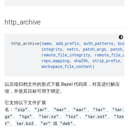
http
_
archive
http_archive(
name
, 
add_prefix
, 
auth_patterns
, 
buil
integrity
, 
netrc
, 
patch_args
, 
patch_c
remote_file_integrity
, 
remote_file_ur
repo_mapping
, 
sha256
, 
strip_prefix
, 
t
workspace_file_content
以压缩归档文件的形式下载 Bazel 代码库，对其进行解压
缩，并使其目标可用于绑定。
它支持以下文件扩展
名：
"zip"
、
"jar"
、
"war"
、
"aar"
、
"tar"
、
"tar.
gz"
、
"tgz"
、
"tar.xz"
、
"txz"
、
"tar.zst"
、
"tzs
t"
、
tar.bz2
、
"ar"
或
"deb"
。