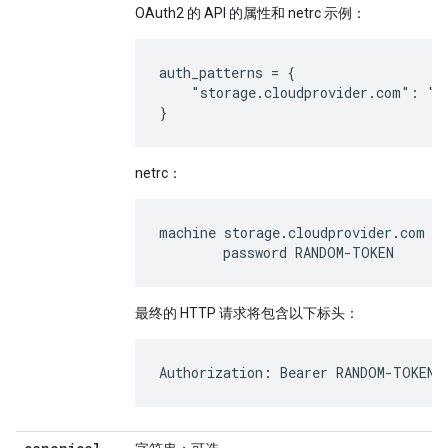
OAuth2 的 API 的属性和 netrc 示例：
auth_patterns = {

    "storage.cloudprovider.com": "Be
netrc：
machine storage.cloudprovider.com

最终的 HTTP 请求将包含以下标头：