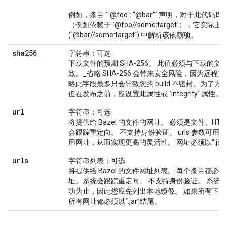
例如，条目 `"@foo": "@bar"` 声明，对于此代码库
（例如依赖于 `@foo//some:target`），它实际上
(`@bar//some:target`) 中解析该依赖项。
sha256
字符串；可选
下载文件的预期 SHA-256。 此值必须与下载的文件的
致。_省略 SHA-256 会带来安全风险，因为远程
略此字段最多只会导致您的 build 不密封。为了
但在发布之前，应设置此属性或 `integrity` 属性。
url
字符串；可选
将提供给 Bazel 的文件的网址。 必须是文件、HTTP
会跟踪重定向。 不支持身份验证。 urls 参数可
用网址，从而实现更高的灵活性。 网址必须以“.jar
urls
字符串列表；可选
将提供给 Bazel 的文件网址列表。 每个条目都必须是文件
址。系统会跟踪重定向。 不支持身份验证。 系统
功为止，因此您应先列出本地镜像。 如果所有下
所有网址都必须以“.jar”结尾。