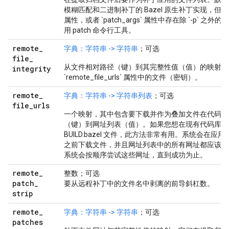
模糊匹配和二进制补丁的 Bazel 原生补丁实现，但如果指定了
属性，或者 `patch_args` 属性中存在除 `-p` 之外
用 patch 命令行工具。
remote
_
字典：字符串 -> 字符串
；可选
file
_
从文件相对路径（键）到其完整性值（值）的映射。
integrity
`remote_file_urls` 属性中的文件（密钥）。
remote
_
字典：字符串 -> 字符串列表
；可选
file
_
urls
一个映射，其中包含要下载并作为叠加文件在代码库
（键）到网址列表（值）。如果您想在现有代码库之上添加
BUILD.bazel 文件，此方法非常有用。系统会在应用“
之前下载文件，并且网址列表中的所有网址都应该是
系统会按顺序尝试这些网址，直到成功为止。
remote
_
整数；可选
patch
_
要从远程补丁中的文件名中剥离的前导斜杠数。
strip
remote
_
字典：字符串 -> 字符串
；可选
patches