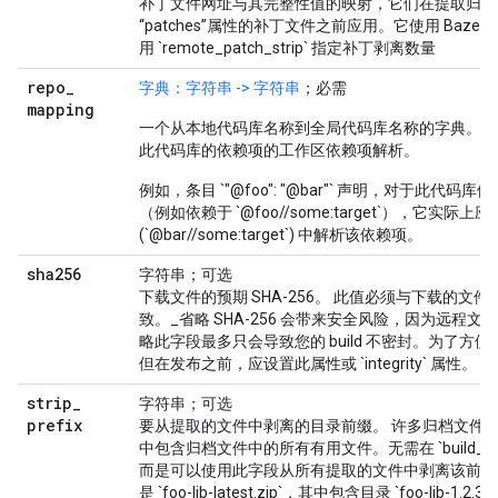
补丁文件网址与其完整性值的映射，它们在提取归档
“patches”属性的补丁文件之前应用。它使用 Baze
用 `remote_patch_strip` 指定补丁剥离数量
repo
_
字典：字符串 -> 字符串
；必需
mapping
一个从本地代码库名称到全局代码库名称的字典。这
此代码库的依赖项的工作区依赖项解析。
例如，条目 `"@foo": "@bar"` 声明，对于此代码库依
（例如依赖于 `@foo//some:target`），它实际上应
(`@bar//some:target`) 中解析该依赖项。
sha256
字符串；可选
下载文件的预期 SHA-256。 此值必须与下载的文件的 
致。_省略 SHA-256 会带来安全风险，因为远程
略此字段最多只会导致您的 build 不密封。为了方
但在发布之前，应设置此属性或 `integrity` 属性。
strip
_
字符串；可选
prefix
要从提取的文件中剥离的目录前缀。 许多归档文件
中包含归档文件中的所有有用文件。无需在 `build_fi
而是可以使用此字段从所有提取的文件中剥离该前缀
是 `foo-lib-latest.zip`，其中包含目录 `foo-lib-1