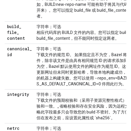
如，BUILD.new-repo-name 可能有助于将其与代码
开来）。您可以指定 build_file 或 build_file_c
者。
build
_
字符串；可选
file
_
相应代码库的 BUILD 文件的内容。您可以指定 build_fi
content
build_file_content，但不能同时指定这两者。
canonical
_
字符串；可选
id
下载文件的规范 ID。 如果指定且不为空，Bazel 
件，除非该文件是由具有相同规范 ID 的请求添加到
为空，Bazel 默认使用文件的网址作为规范 ID。
更新网址但未同时更新哈希，导致本地构建成功，但
的机器上构建失败。您可以使用 --repo_env=BAZEL_
S_AS_DEFAULT_CANONICAL_ID=0 停用此行为。
integrity
字符串；可选
下载文件的预期校验和（采用子资源完整性格式）。
验和一致。_省略校验和存在安全风险，因为远程文
略此字段最多只会导致您的 build 不密封。为了方
但在发布之前，应设置此属性或 `sha256`。
netrc
字符串；可选