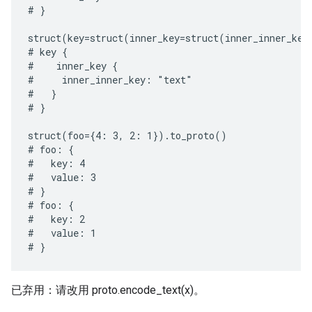
# }

struct(key=struct(inner_key=struct(inner_inner_key
# key {

#    inner_key {

#     inner_inner_key: "text"

#   }

# }

struct(foo={4: 3, 2: 1}).to_proto()

# foo: {

#   key: 4

#   value: 3

# }

# foo: {

#   key: 2

#   value: 1

已弃用：请改用 proto.encode_text(x)。