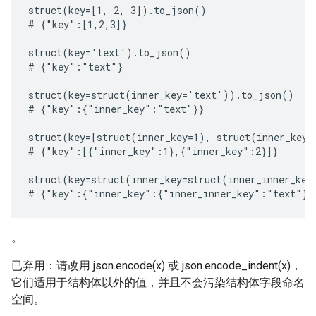
struct(key=[1, 2, 3]).to_json()

# {"key":[1,2,3]}

struct(key='text').to_json()

# {"key":"text"}

struct(key=struct(inner_key='text')).to_json()

# {"key":{"inner_key":"text"}}

struct(key=[struct(inner_key=1), struct(inner_key=
# {"key":[{"inner_key":1},{"inner_key":2}]}

struct(key=struct(inner_key=struct(inner_inner_key
。
已弃用：请改用 json.encode(x) 或 json.encode_indent(x)，
它们适用于结构体以外的值，并且不会污染结构体字段命名
空间。