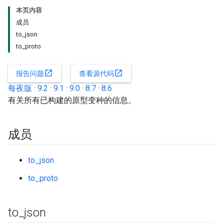
本页内容
成员
to_json
to_proto
open_in_new
open_in_new
报告问题
查看源代码
每夜版
·
9.2
·
9.1
·
9.0
·
8.7
·
8.6
有关所有已构建的原型变种的信息。
成员
to_json
to_proto
to
_
json