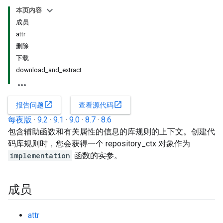
本页内容
成员
attr
删除
下载
download_and_extract
open_in_new
open_in_new
报告问题
查看源代码
每夜版
·
9.2
·
9.1
·
9.0
·
8.7
·
8.6
包含辅助函数和有关属性的信息的库规则的上下文。创建代
码库规则时，您会获得一个 repository_ctx 对象作为
implementation
函数的实参。
成员
attr