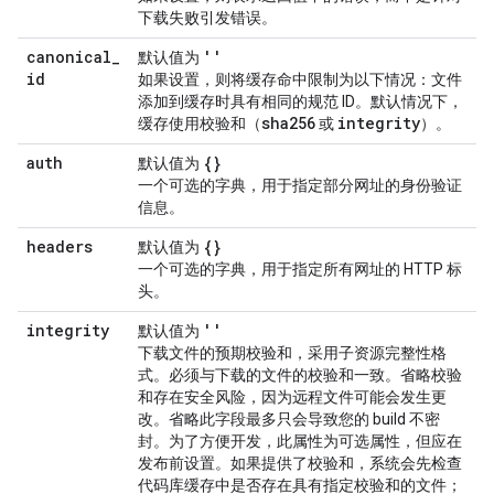
下载失败引发错误。
canonical
_
''
默认值为
id
如果设置，则将缓存命中限制为以下情况：文件
添加到缓存时具有相同的规范 ID。默认情况下，
sha256
integrity
缓存使用校验和（
或
）。
auth
{}
默认值为
一个可选的字典，用于指定部分网址的身份验证
信息。
headers
{}
默认值为
一个可选的字典，用于指定所有网址的 HTTP 标
头。
integrity
''
默认值为
下载文件的预期校验和，采用子资源完整性格
式。必须与下载的文件的校验和一致。省略校验
和存在安全风险，因为远程文件可能会发生更
改。省略此字段最多只会导致您的 build 不密
封。为了方便开发，此属性为可选属性，但应在
发布前设置。如果提供了校验和，系统会先检查
代码库缓存中是否存在具有指定校验和的文件；