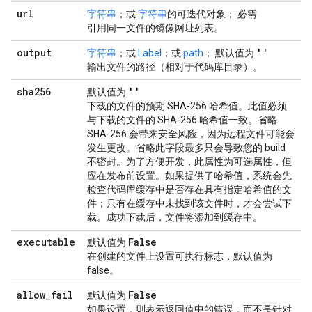
url
字符串
；或
字符串
的可迭代对象； 必需
引用同一文件的镜像网址列表。
output
''
字符串
；或
Label
；或
path
； 默认值为
输出文件的路径（相对于代码库目录）。
sha256
''
默认值为
下载的文件的预期 SHA-256 哈希值。此值必须
与下载的文件的 SHA-256 哈希值一致。省略
SHA-256 会带来安全风险，因为远程文件可能会
发生更改。省略此字段最多只会导致您的 build
不密封。为了方便开发，此属性为可选属性，但
应在发布前设置。如果提供了哈希值，系统会先
检查代码库缓存中是否存在具有指定哈希值的文
件；只有在缓存中未找到该文件时，才会尝试下
载。成功下载后，文件将添加到缓存中。
executable
False
默认值为
在创建的文件上设置可执行标志，默认值为
false。
allow
_
fail
False
默认值为
如果设置，则表示返回值中的错误，而不是针对