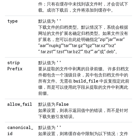
件；只有在缓存中未找到该文件时，才会尝试下
载。成功下载后，文件将添加到缓存中。
type
''
默认值为
下载文件的归档类型。默认情况下，系统会根据
网址的文件扩展名确定归档类型。如果文件没有
扩展名，您可以在此处明确指定“zip”“jar”“war”
“aar”“nupkg”“tar”“tar.gz”“tgz”“tar.xz”“txz”
“.tar.zst”“.tzst”“tar.bz2”“.tbz”“.ar”或“.deb”。
strip
''
默认值为
Prefix
要从提取的文件中剥离的目录前缀。 许多归档文
件都包含一个顶级目录，其中包含归档文件中的
build
_
file
所有文件。无需在
中反复指定此前
缀，而是可以使用此字段从提取的文件中剥离此
前缀。
allow
_
fail
False
默认值为
如果设置，则表示返回值中的错误，而不是针对
下载失败引发错误。
canonical
_
''
默认值为
id
如果设置，则将缓存命中限制为以下情况：文件