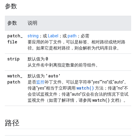
参数
参数
说明
patch
_
string
；或
Label
；或
path
；必需
file
要应用的补丁文件，可以是标签、相对路径或绝对路
径。如果它是相对路径，则会解析为代码库目录。
strip
0
默认值为
从文件名中剥离指定数量的前导组件。
watch
_
'auto'
默认值为
patch
是否
监控
补丁文件。可以是字符串“yes”“no”或“auto”。
watch()
传递“yes”相当于立即调用
方法；传递“no”不
会尝试监视文件；传递“auto”仅会在合法的情况下尝试
watch(
)
监视文件（如需了解详情，请参阅
文档）。
路径