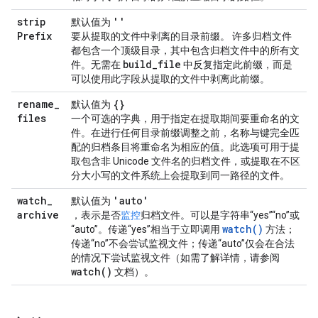
strip
''
默认值为
Prefix
要从提取的文件中剥离的目录前缀。 许多归档文件
都包含一个顶级目录，其中包含归档文件中的所有文
build
_
file
件。无需在
中反复指定此前缀，而是
可以使用此字段从提取的文件中剥离此前缀。
rename
_
{}
默认值为
files
一个可选的字典，用于指定在提取期间要重命名的文
件。在进行任何目录前缀调整之前，名称与键完全匹
配的归档条目将重命名为相应的值。此选项可用于提
取包含非 Unicode 文件名的归档文件，或提取在不区
分大小写的文件系统上会提取到同一路径的文件。
watch
_
'auto'
默认值为
archive
，表示是否
监控
归档文件。可以是字符串“yes”“no”或
watch()
“auto”。传递“yes”相当于立即调用
方法；
传递“no”不会尝试监视文件；传递“auto”仅会在合法
的情况下尝试监视文件（如需了解详情，请参阅
watch(
)
文档）。