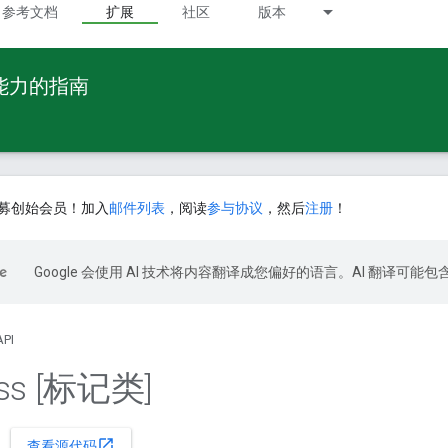
参考文档
扩展
社区
版本
 能力的指南
募创始会员！加入
邮件列表
，阅读
参与协议
，然后
注册
！
Google 会使用 AI 技术将内容翻译成您偏好的语言。AI 翻译可能
API
ass [标记类]
open_in_new
查看源代码