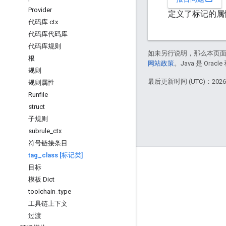
Provider
定义了标记的属
代码库 ctx
代码库代码库
代码库规则
如未另行说明，那么本页
根
网站政策
。Java 是 Or
规则
最后更新时间 (UTC)：2026-
规则属性
Runfile
struct
子规则
subrule
_
ctx
符号链接条目
tag
_
class [标记类]
掌握动态
目标
博客
模板 Dict
toolchain
_
type
GitHub
工具链上下文
过渡