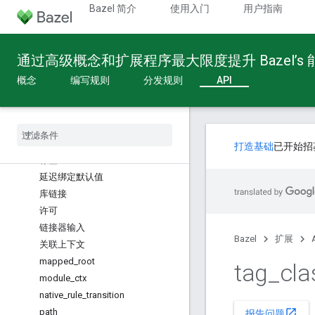
exec_result
Bazel 简介
使用入门
用户指南
ExecGroupCollection
外部群组上下文
通过高级概念和扩展程序最大限度提升 Bazel’s
ExecTransitionFactory 类
extension_metadata
概念
编写规则
分发规则
API
功能配置
文件
fragment
java
_
annotation
_
processing
打造基础
已开始招
标签
延迟绑定默认值
库链接
许可
链接器输入
Bazel
扩展
关联上下文
mapped
_
root
tag
_
cl
module
_
ctx
native
_
rule
_
transition
path
open_in_new
报告问题