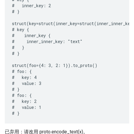
#   inner_key: 2

# }

struct(key=struct(inner_key=struct(inner_inner_key
# key {

#    inner_key {

#     inner_inner_key: "text"

#   }

# }

struct(foo={4: 3, 2: 1}).to_proto()

# foo: {

#   key: 4

#   value: 3

# }

# foo: {

#   key: 2

#   value: 1

已弃用：请改用 proto.encode_text(x)。