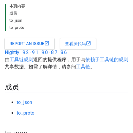
本页内容
成员
to_json
to_proto
open_in_new
open_in_new
REPORT AN ISSUE
查看源代码
Nightly
·
9.2
·
9.1
·
9.0
·
8.7
·
8.6
由
工具链规则
返回的提供程序，用于与
依赖于工具链的规则
共享数据。如需了解详情，请参阅
工具链
。
成员
to_json
to_proto