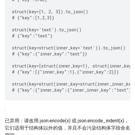
struct(key=[1, 2, 3]).to_json()

# {"key":[1,2,3]}

struct(key='text').to_json()

# {"key":"text"}

struct(key=struct(inner_key='text')).to_json()

# {"key":{"inner_key":"text"}}

struct(key=[struct(inner_key=1), struct(inner_key=
# {"key":[{"inner_key":1},{"inner_key":2}]}

struct(key=struct(inner_key=struct(inner_inner_key
.
已弃用：请改用 json.encode(x) 或 json.encode_indent(x)，
它们适用于结构体以外的值，并且不会污染结构体字段命名