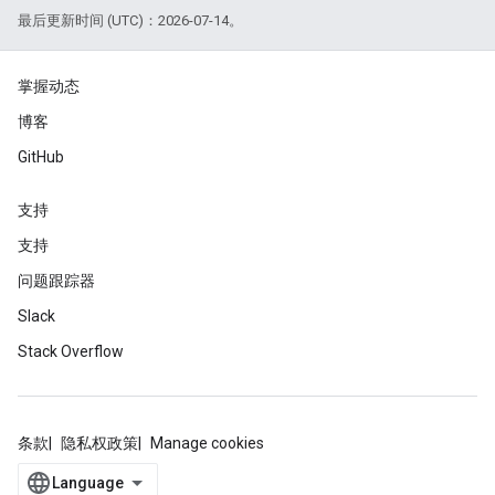
最后更新时间 (UTC)：2026-07-14。
掌握动态
博客
GitHub
支持
支持
问题跟踪器
Slack
Stack Overflow
条款
隐私权政策
Manage cookies