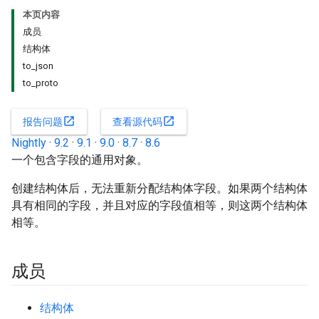
本页内容
成员
结构体
to_json
to_proto
open_in_new
open_in_new
报告问题
查看源代码
Nightly
·
9.2
·
9.1
·
9.0
·
8.7
·
8.6
一个包含字段的通用对象。
创建结构体后，无法重新分配结构体字段。如果两个结构体
具有相同的字段，并且对应的字段值相等，则这两个结构体
相等。
成员
结构体