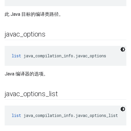
此 Java 目标的编译类路径。
javac
_
options
list
 java_compilation_info.javac_options
Java 编译器的选项。
javac
_
options
_
list
list
 java_compilation_info.javac_options_list