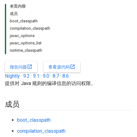
本页内容
成员
boot_classpath
compilation_classpath
javac_options
javac_options_list
runtime_classpath
open_in_new
open_in_new
报告问题
查看源代码
Nightly
·
9.2
·
9.1
·
9.0
·
8.7
·
8.6
提供对 Java 规则的编译信息的访问权限。
成员
boot_classpath
compilation_classpath