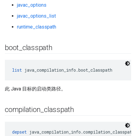
javac_options
javac_options_list
runtime_classpath
boot
_
classpath
list
 java_compilation_info.boot_classpath
此 Java 目标的启动类路径。
compilation
_
classpath
depset
 java_compilation_info.compilation_classpath