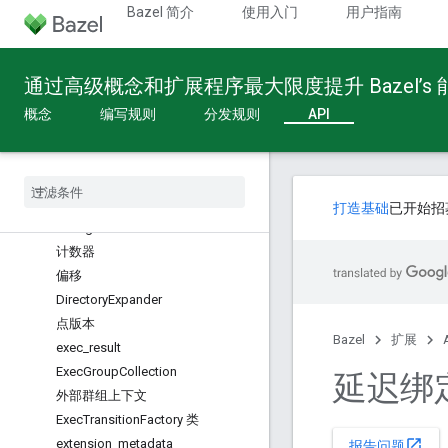
参数
Bazel 简介
使用入门
用户指南
式
Attribute
通过高级概念和扩展程序最大限度提升 Bazel’s
bazel_module
bazel_module_tags 标签
概念
编写规则
分发规则
API
构建设置
Cc
Compilation
Output
Cc
Linking
Output
Compilation
Context
打造基础
已开始招
configuration
计数器
偏移
Directory
Expander
点版本
Bazel
扩展
exec
_
result
Exec
Group
Collection
延迟绑
外部群组上下文
Exec
Transition
Factory 类
extension
_
metadata
open_in_new
报告问题