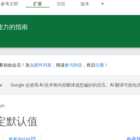
参考文档
扩展
社区
版本
 能力的指南
募创始会员！加入
邮件列表
，阅读
参与协议
，然后
注册
！
Google 会使用 AI 技术将内容翻译成您偏好的语言。AI 翻译可能
API
定默认值
每夜
open_in_new
查看源代码