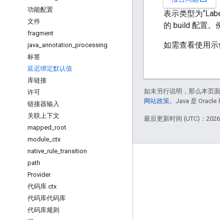
功能配置
表示类型为“La
文件
的 build 配置。
fragment
如需查看使用示
java
_
annotation
_
processing
标签
延迟绑定默认值
库链接
如未另行说明，那么本页
许可
网站政策
。Java 是 Or
链接器输入
关联上下文
最后更新时间 (UTC)：2026-
mapped
_
root
module
_
ctx
native
_
rule
_
transition
掌握动态
path
Provider
博客
代码库 ctx
GitHub
代码库代码库
代码库规则