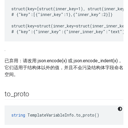
struct(key=[struct(inner_key=1), struct(inner_key=
# {"key":[{"inner_key":1},{"inner_key":2}]}

struct(key=struct(inner_key=struct(inner_inner_key
.
已弃用：请改用 json.encode(x) 或 json.encode_indent(x)，
它们适用于结构体以外的值，并且不会污染结构体字段命名
空间。
to
_
proto
string
 TemplateVariableInfo.to_proto()