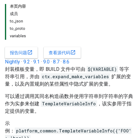
本页内容
成员
to_json
to_proto
variables
open_in_new
open_in_new
报告问题
查看源代码
Nightly
·
9.2
·
9.1
·
9.0
·
8.7
·
8.6
封装模板变量，即 BUILD 文件中可由
$(VARIABLE)
等字
符串引用，并由
ctx.expand_make_variables
扩展的变
量，以及内置规则的某些属性中隐式扩展的变量。
可以通过调用其同名构造函数并使用字符串到字符串的字典
作为实参来创建
TemplateVariableInfo
，该实参用于指
定提供的变量。
示
例：
platform_common.TemplateVariableInfo({'FOO'