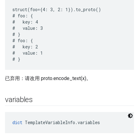
struct(foo={4: 3, 2: 1}).to_proto()

# foo: {

#   key: 4

#   value: 3

# }

# foo: {

#   key: 2

#   value: 1

已弃用：请改用 proto.encode_text(x)。
variables
dict
 TemplateVariableInfo.variables