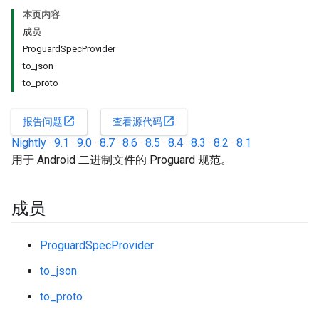
本页内容
成员
ProguardSpecProvider
to_json
to_proto
open_in_new
open_in_new
报告问题
查看源代码
Nightly
·
9.1
·
9.0
·
8.7
·
8.6
·
8.5
·
8.4
·
8.3
·
8.2
·
8.1
用于 Android 二进制文件的 Proguard 规范。
成员
ProguardSpecProvider
to_json
to_proto