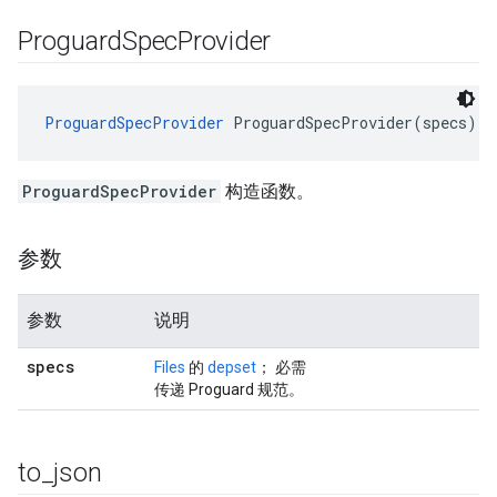
Proguard
Spec
Provider
ProguardSpecProvider
 ProguardSpecProvider(specs)
ProguardSpecProvider
构造函数。
参数
参数
说明
specs
Files
的
depset
； 必需
传递 Proguard 规范。
to
_
json