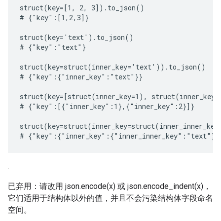
struct(key=[1, 2, 3]).to_json()

# {"key":[1,2,3]}

struct(key='text').to_json()

# {"key":"text"}

struct(key=struct(inner_key='text')).to_json()

# {"key":{"inner_key":"text"}}

struct(key=[struct(inner_key=1), struct(inner_key=
# {"key":[{"inner_key":1},{"inner_key":2}]}

struct(key=struct(inner_key=struct(inner_inner_key
.
已弃用：请改用 json.encode(x) 或 json.encode_indent(x)，
它们适用于结构体以外的值，并且不会污染结构体字段命名
空间。