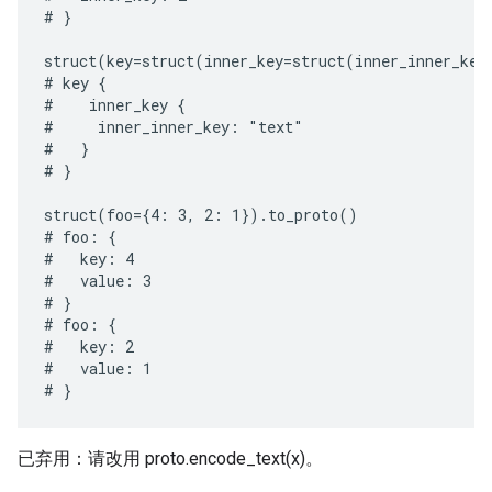
# }

struct(key=struct(inner_key=struct(inner_inner_key
# key {

#    inner_key {

#     inner_inner_key: "text"

#   }

# }

struct(foo={4: 3, 2: 1}).to_proto()

# foo: {

#   key: 4

#   value: 3

# }

# foo: {

#   key: 2

#   value: 1

已弃用：请改用 proto.encode_text(x)。