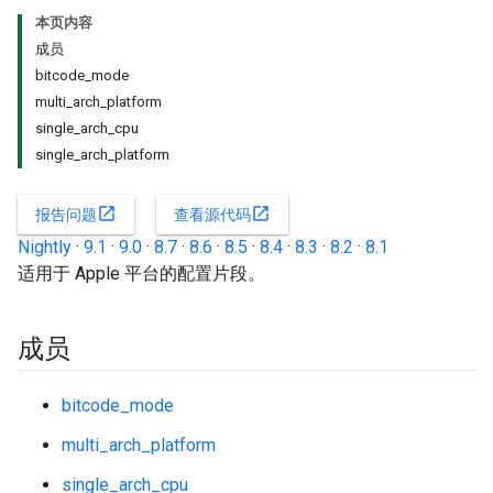
本页内容
成员
bitcode_mode
multi_arch_platform
single_arch_cpu
single_arch_platform
open_in_new
open_in_new
报告问题
查看源代码
Nightly
·
9.1
·
9.0
·
8.7
·
8.6
·
8.5
·
8.4
·
8.3
·
8.2
·
8.1
适用于 Apple 平台的配置片段。
成员
bitcode_mode
multi_arch_platform
single_arch_cpu