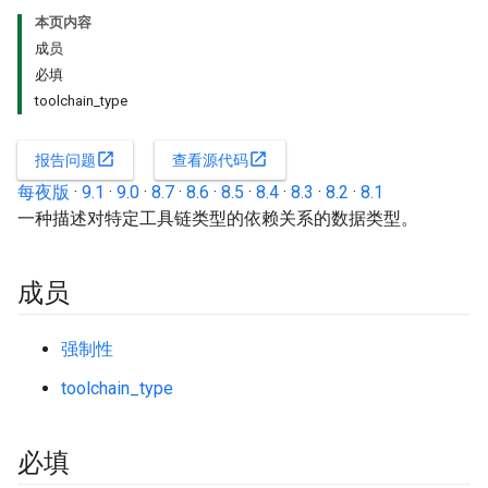
本页内容
成员
必填
toolchain_type
open_in_new
open_in_new
报告问题
查看源代码
每夜版
·
9.1
·
9.0
·
8.7
·
8.6
·
8.5
·
8.4
·
8.3
·
8.2
·
8.1
一种描述对特定工具链类型的依赖关系的数据类型。
成员
强制性
toolchain_type
必填