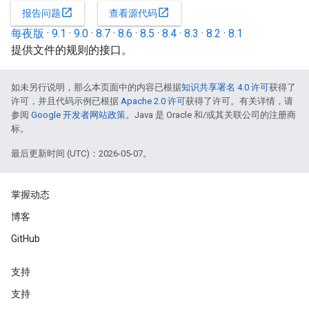
open_in_new
open_in_new
报告问题
查看源代码
每夜版
·
9.1
·
9.0
·
8.7
·
8.6
·
8.5
·
8.4
·
8.3
·
8.2
·
8.1
提供文件的规则的接口。
如未另行说明，那么本页面中的内容已根据
知识共享署名 4.0 许可
获得了
许可，并且代码示例已根据
Apache 2.0 许可
获得了许可。有关详情，请
参阅
Google 开发者网站政策
。Java 是 Oracle 和/或其关联公司的注册商
标。
最后更新时间 (UTC)：2026-05-07。
掌握动态
博客
GitHub
支持
支持