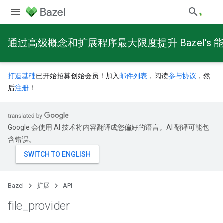
通过高级概念和扩展程序最大限度提升 Bazel’s 
打造基础
已开始招募创始会员！加入
邮件列表
，阅读
参与协议
，然
后
注册
！
Google 会使用 AI 技术将内容翻译成您偏好的语言。AI 翻译可能包
含错误。
Bazel
扩展
API
file
_
provider