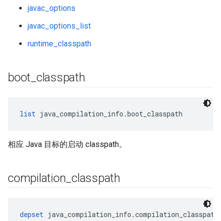
javac_options
javac_options_list
runtime_classpath
boot
_
classpath
list
 java_compilation_info.boot_classpath
相应 Java 目标的启动 classpath。
compilation
_
classpath
depset
 java_compilation_info.compilation_classpath