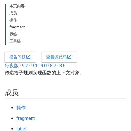
本页内容
成员
操作
fragment
标签
工具链
open_in_new
open_in_new
报告问题
查看源代码
每夜版
·
9.2
·
9.1
·
9.0
·
8.7
·
8.6
传递给子规则实现函数的上下文对象。
成员
操作
fragment
label