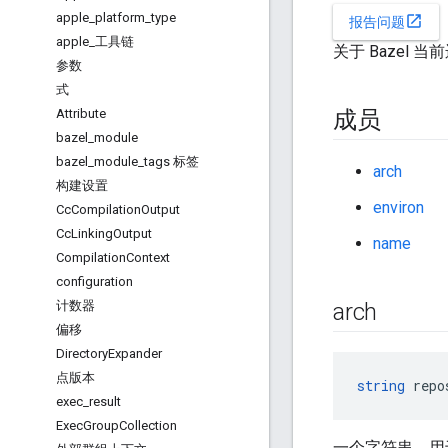
apple
_
platform
_
type
open_in_new
报告问题
apple
_
工具链
关于 Bazel
参数
式
Attribute
成员
bazel
_
module
bazel
_
module
_
tags 标签
arch
构建设置
environ
Cc
Compilation
Output
Cc
Linking
Output
name
Compilation
Context
configuration
计数器
arch
偏移
Directory
Expander
点版本
string
 repo
exec
_
result
Exec
Group
Collection
一个字符串，用于标