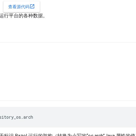
open_in_new
查看源代码
 当前运行平台的各种数据。
sitory_os.arch
识 Bazel 运行的架构（转换为小写的“os.arch”Java 属性的