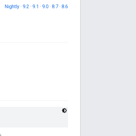
Nightly
·
9.2
·
9.1
·
9.0
·
8.7
·
8.6
值）。