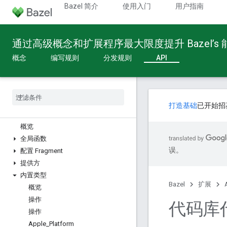
Bazel 简介
使用入门
用户指南
通过高级概念和扩展程序最大限度提升 Bazel’s
概念
编写规则
分发规则
API
打造基础
已开始招
Build API
概览
全局函数
误。
配置 Fragment
提供方
内置类型
Bazel
扩展
概览
操作
代码库
操作
Apple
_
Platform