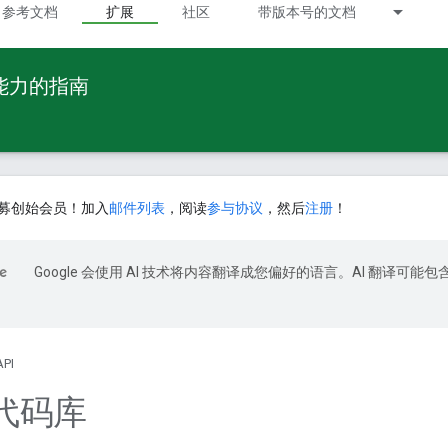
参考文档
扩展
社区
带版本号的文档
 能力的指南
募创始会员！加入
邮件列表
，阅读
参与协议
，然后
注册
！
Google 会使用 AI 技术将内容翻译成您偏好的语言。AI 翻译可能包
API
代码库