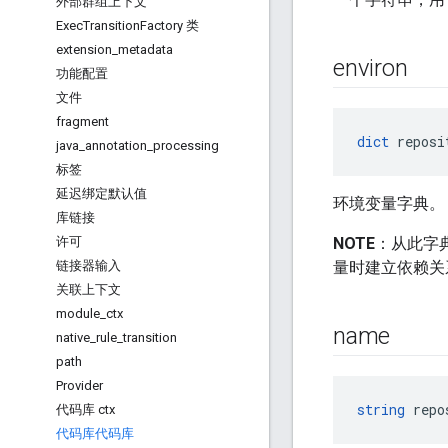
外部群组上下文
Exec
Transition
Factory 类
extension
_
metadata
environ
功能配置
文件
fragment
dict
 reposi
java
_
annotation
_
processing
标签
延迟绑定默认值
环境变量字典。
库链接
许可
NOTE
：从此字
链接器输入
量时建立依赖关
关联上下文
module
_
ctx
name
native
_
rule
_
transition
path
Provider
string
 repo
代码库 ctx
代码库代码库