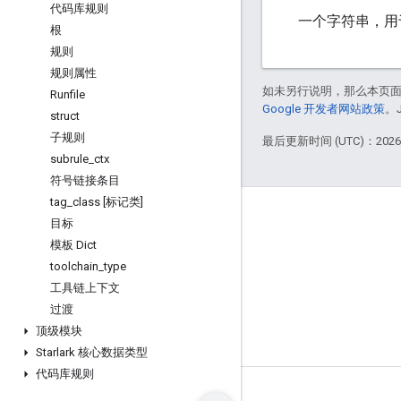
代码库规则
一个字符串，用于标
根
规则
规则属性
如未另行说明，那么本页
Runfile
Google 开发者网站政策
。
struct
子规则
最后更新时间 (UTC)：2026-
subrule
_
ctx
符号链接条目
tag
_
class [标记类]
掌握动态
目标
博客
模板 Dict
toolchain
_
type
GitHub
工具链上下文
过渡
顶级模块
Starlark 核心数据类型
代码库规则