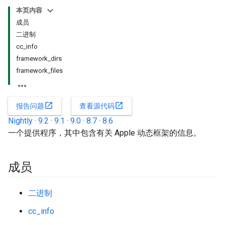
本页内容
成员
二进制
cc_info
framework_dirs
framework_files
open_in_new
open_in_new
报告问题
查看源代码
Nightly
·
9.2
·
9.1
·
9.0
·
8.7
·
8.6
一个提供程序，其中包含有关 Apple 动态框架的信息。
成员
二进制
cc_info