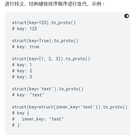
进行转义。结构键按排序顺序进行迭代。示例：
struct(key=123).to_proto()

# key: 123

struct(key=True).to_proto()

# key: true

struct(key=[1, 2, 3]).to_proto()

# key: 1

# key: 2

# key: 3

struct(key='text').to_proto()

# key: "text"

struct(key=struct(inner_key='text')).to_proto()

# key {

#   inner_key: "text"

# }
