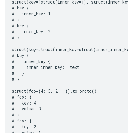
struct(key=[struct(inner_key=1), struct(inner_key=2
# key {

#   inner_key: 1

# }

# key {

#   inner_key: 2

# }

struct(key=struct(inner_key=struct(inner_inner_key
# key {

#    inner_key {

#     inner_inner_key: "text"

#   }

# }

struct(foo={4: 3, 2: 1}).to_proto()

# foo: {

#   key: 4

#   value: 3

# }

# foo: {

#   key: 2

#   value: 1
