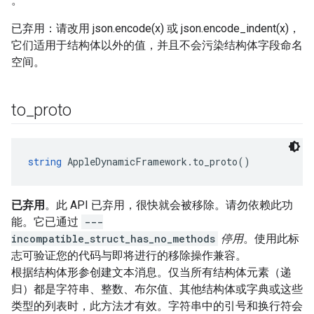
。
已弃用：请改用 json.encode(x) 或 json.encode_indent(x)，
它们适用于结构体以外的值，并且不会污染结构体字段命名
空间。
to
_
proto
string
 AppleDynamicFramework.to_proto()
已弃用
。此 API 已弃用，很快就会被移除。请勿依赖此功
能。它已通过
---
incompatible_struct_has_no_methods
停用
。使用此标
志可验证您的代码与即将进行的移除操作兼容。
根据结构体形参创建文本消息。仅当所有结构体元素（递
归）都是字符串、整数、布尔值、其他结构体或字典或这些
类型的列表时，此方法才有效。字符串中的引号和换行符会