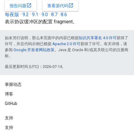
open_in_new
open_in_new
报告问题
查看源代码
每夜版
·
9.2
·
9.1
·
9.0
·
8.7
·
8.6
表示协议缓冲区的配置 fragment。
如未另行说明，那么本页面中的内容已根据
知识共享署名 4.0 许可
获得了
许可，并且代码示例已根据
Apache 2.0 许可
获得了许可。有关详情，请
参阅
Google 开发者网站政策
。Java 是 Oracle 和/或其关联公司的注册商
标。
最后更新时间 (UTC)：2026-07-14。
掌握动态
博客
GitHub
支持
支持