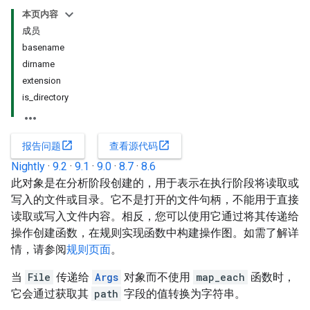
本页内容
成员
basename
dirname
extension
is_directory
open_in_new
open_in_new
报告问题
查看源代码
Nightly
·
9.2
·
9.1
·
9.0
·
8.7
·
8.6
此对象是在分析阶段创建的，用于表示在执行阶段将读取或
写入的文件或目录。它不是打开的文件句柄，不能用于直接
读取或写入文件内容。相反，您可以使用它通过将其传递给
操作创建函数，在规则实现函数中构建操作图。如需了解详
情，请参阅
规则页面
。
当
File
传递给
Args
对象而不使用
map_each
函数时，
它会通过获取其
path
字段的值转换为字符串。