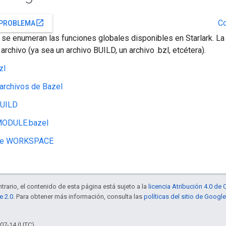
Co
open_in_new
 PROBLEMA
 se enumeran las funciones globales disponibles en Starlark. La 
archivo (ya sea un archivo BUILD, un archivo .bzl, etcétera).
zl
archivos de Bazel
BUILD
MODULE.bazel
 de WORKSPACE
trario, el contenido de esta página está sujeto a la
licencia Atribución 4.0 d
e 2.0
. Para obtener más información, consulta las
políticas del sitio de Googl
-07-14 (UTC)