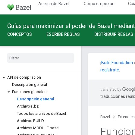
Acerca de Bazel
Cómo empezar
Guí
Guías para maximizar el poder de Bazel median
CONCEPTOS
ESCRIBE REGLAS
DISTRIBUIR REGLAS
¡
Build Foundation
c
regístrate
.
API de compilación
Descripción general
Funciones globales
traducciones real
Descripción general
Archivos
.
bzl
Todos los archivos de Bazel
Bazel
Extendie
Archivos BUILD
Funcion
Archivos MODULE
.
bazel