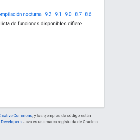
mpilación nocturna
·
9.2
·
9.1
·
9.0
·
8.7
·
8.6
lista de funciones disponibles difiere
e Creative Commons
, y los ejemplos de código están
e Developers
. Java es una marca registrada de Oracle o