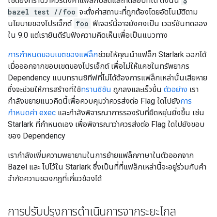
ใช้ต้องทราบว่าควรตั้งค่าแฟล็กบิลด์และทดสอบที่ใด ดังนั้น
$
bazel test //foo
จะตั้งค่าสถานะที่ถูกต้องโดยอัตโนมัติตาม
นโยบายของโปรเจ็กต์
foo
ฟีเจอร์นี้อาจยังคงเป็น เวอร์ชันทดลอง
ใน 9.0 แต่เรายินดีรับฟังความคิดเห็นเพื่อเป็นแนวทาง
การกำหนดขอบเขตของแฟล็ก
ช่วยให้คุณนำแฟล็ก Starlark ออกได้
เมื่อออกจากขอบเขตของโปรเจ็กต์ เพื่อไม่ให้แคชในทรัพยากร
Dependency แบบทรานซิทีฟที่ไม่ได้ต้องการแฟล็กเหล่านั้นเสียหาย
ซึ่งจะช่วยให้การสร้างที่ใช้
ทรานซิชัน
ถูกลงและเร็วขึ้น
ตัวอย่าง
เรา
กำลังขยายแนวคิดนี้เพื่อควบคุมว่าควรส่งต่อ Flag ใดไปยัง
การ
กำหนดค่า exec
และกำลังพิจารณาการรองรับที่ยืดหยุ่นยิ่งขึ้น เช่น
Starlark ที่กำหนดเอง เพื่อพิจารณาว่าควรส่งต่อ Flag ใดไปยังขอบ
ของ Dependency
เรากำลังเพิ่มความพยายามในการย้ายแฟล็กภาษาในตัวออกจาก
Bazel และ ไปไว้ใน Starlark ซึ่งเป็นที่ที่แฟล็กเหล่านี้จะอยู่ร่วมกับคำ
จำกัดความของกฎที่เกี่ยวข้องได้
การปรับปรุงการดำเนินการจากระยะไกล