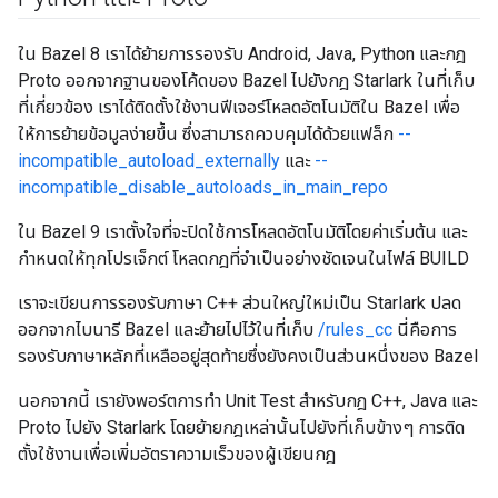
ใน Bazel 8 เราได้ย้ายการรองรับ Android, Java, Python และกฎ
Proto ออกจากฐานของโค้ดของ Bazel ไปยังกฎ Starlark ในที่เก็บ
ที่เกี่ยวข้อง เราได้ติดตั้งใช้งานฟีเจอร์โหลดอัตโนมัติใน Bazel เพื่อ
ให้การย้ายข้อมูลง่ายขึ้น ซึ่งสามารถควบคุมได้ด้วยแฟล็ก
--
incompatible_autoload_externally
และ
--
incompatible_disable_autoloads_in_main_repo
ใน Bazel 9 เราตั้งใจที่จะปิดใช้การโหลดอัตโนมัติโดยค่าเริ่มต้น และ
กำหนดให้ทุกโปรเจ็กต์ โหลดกฎที่จำเป็นอย่างชัดเจนในไฟล์ BUILD
เราจะเขียนการรองรับภาษา C++ ส่วนใหญ่ใหม่เป็น Starlark ปลด
ออกจากไบนารี Bazel และย้ายไปไว้ในที่เก็บ
/rules_cc
นี่คือการ
รองรับภาษาหลักที่เหลืออยู่สุดท้ายซึ่งยังคงเป็นส่วนหนึ่งของ Bazel
นอกจากนี้ เรายังพอร์ตการทำ Unit Test สำหรับกฎ C++, Java และ
Proto ไปยัง Starlark โดยย้ายกฎเหล่านั้นไปยังที่เก็บข้างๆ การติด
ตั้งใช้งานเพื่อเพิ่มอัตราความเร็วของผู้เขียนกฎ