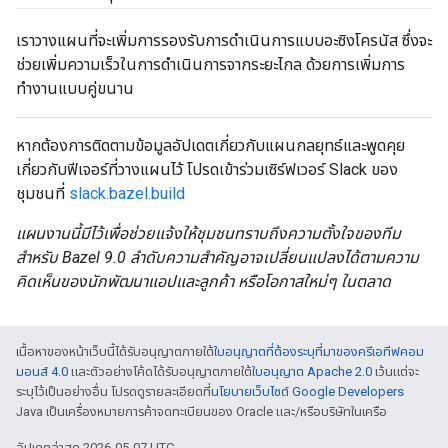
เราวางแผนที่จะเพิ่มการรองรับการดำเนินการแบบอะซิงโครนัส ซึ่งจะ
ช่วยเพิ่มความเร็วในการดำเนินการจากระยะไกล ด้วยการเพิ่มการ
ทำงานแบบคู่ขนาน
หากต้องการติดตามข้อมูลอัปเดตเกี่ยวกับแผนกลยุทธ์และพูดคุย
เกี่ยวกับฟีเจอร์ที่วางแผนไว้ โปรดเข้าร่วมเซิร์ฟเวอร์ Slack ของ
ชุมชนที่
slack.bazel.build
แผนงานนี้มีไว้เพื่อช่วยแจ้งให้ชุมชนทราบถึงความตั้งใจของทีม
สำหรับ Bazel 9.0 ลำดับความสำคัญอาจเปลี่ยนแปลงได้ตามความ
คิดเห็นของนักพัฒนาแอปและลูกค้า หรือโอกาสใหม่ๆ ในตลาด
เนื้อหาของหน้าเว็บนี้ได้รับอนุญาตภายใต้
ใบอนุญาตที่ต้องระบุที่มาของครีเอทีฟคอม
มอนส์ 4.0
และตัวอย่างโค้ดได้รับอนุญาตภายใต้
ใบอนุญาต Apache 2.0
เว้นแต่จะ
ระบุไว้เป็นอย่างอื่น โปรดดูรายละเอียดที่
นโยบายเว็บไซต์ Google Developers
Java เป็นเครื่องหมายการค้าจดทะเบียนของ Oracle และ/หรือบริษัทในเครือ
อัปเดตล่าสุด 2026-05-07 UTC