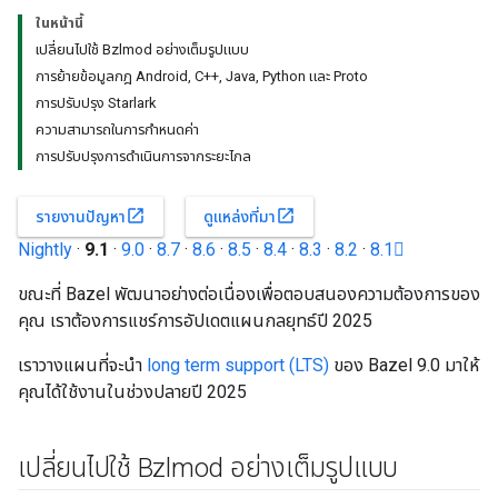
ในหน้านี้
เปลี่ยนไปใช้ Bzlmod อย่างเต็มรูปแบบ
การย้ายข้อมูลกฎ Android, C++, Java, Python และ Proto
การปรับปรุง Starlark
ความสามารถในการกำหนดค่า
การปรับปรุงการดำเนินการจากระยะไกล
open_in_new
open_in_new
รายงานปัญหา
ดูแหล่งที่มา
Nightly
·
9.1
·
9.0
·
8.7
·
8.6
·
8.5
·
8.4
·
8.3
·
8.2
·
8.1
ขณะที่ Bazel พัฒนาอย่างต่อเนื่องเพื่อตอบสนองความต้องการของ
คุณ เราต้องการแชร์การอัปเดตแผนกลยุทธ์ปี 2025
เราวางแผนที่จะนำ
long term support (LTS)
ของ Bazel 9.0 มาให้
คุณได้ใช้งานในช่วงปลายปี 2025
เปลี่ยนไปใช้ Bzlmod อย่างเต็มรูปแบบ