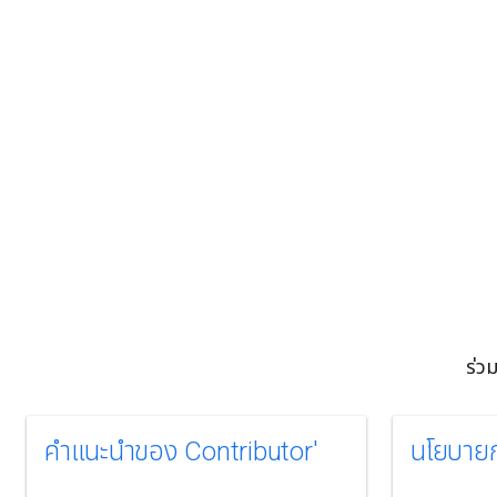
ร่ว
คําแนะนําของ Contributor'
นโยบายก