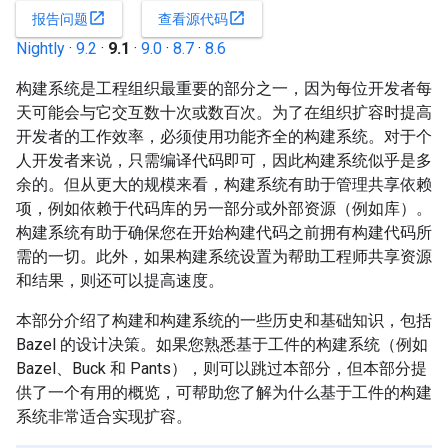
open_in_new
open_in_new
报告问题
查看源代码
Nightly
·
9.2
·
9.1
·
9.0
·
8.7
·
8.6
构建系统是工程组织最重要的部分之一，因为每位开发者每
天可能会与它交互数十次或数百次。为了在组织扩容时提高
开发者的工作效率，必须使用功能齐全的构建系统。对于个
人开发者来说，只需编译代码即可，因此构建系统似乎是多
余的。但从更大的规模来看，构建系统有助于管理共享依赖
项，例如依赖于代码库的另一部分或外部资源（例如库）。
构建系统有助于确保您在开始构建代码之前拥有构建代码所
需的一切。此外，如果构建系统设置为帮助工程师共享资源
和结果，则还可以提高速度。
本部分介绍了构建和构建系统的一些历史和基础知识，包括
Bazel 的设计决策。如果您熟悉基于工件的构建系统（例如
Bazel、Buck 和 Pants），则可以跳过本部分，但本部分提
供了一个有用的概览，可帮助您了解为什么基于工件的构建
系统非常适合实现扩容。