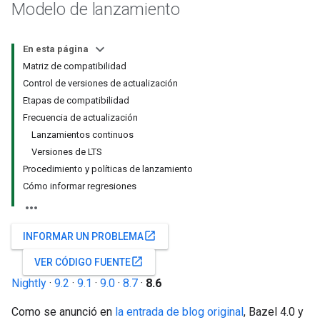
Modelo de lanzamiento
En esta página
Matriz de compatibilidad
Control de versiones de actualización
Etapas de compatibilidad
Frecuencia de actualización
Lanzamientos continuos
Versiones de LTS
Procedimiento y políticas de lanzamiento
Cómo informar regresiones
open_in_new
INFORMAR UN PROBLEMA
open_in_new
VER CÓDIGO FUENTE
Nightly
·
9.2
·
9.1
·
9.0
·
8.7
·
8.6
Como se anunció en
la entrada de blog original
, Bazel 4.0 y