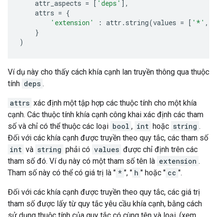
attr_aspects
=
[
'deps'
],
attrs
=
{
'extension'
:
attr
.
string
(
values
=
[
'*'
,
'
}
)
Ví dụ này cho thấy cách khía cạnh lan truyền thông qua thuộc
tính
deps
.
attrs
xác định một tập hợp các thuộc tính cho một khía
cạnh. Các thuộc tính khía cạnh công khai xác định các tham
số và chỉ có thể thuộc các loại
bool
,
int
hoặc
string
.
Đối với các khía cạnh được truyền theo quy tắc, các tham số
int
và
string
phải có
values
được chỉ định trên các
tham số đó. Ví dụ này có một tham số tên là
extension
.
Tham số này có thể có giá trị là "
*
", "
h
" hoặc "
cc
".
Đối với các khía cạnh được truyền theo quy tắc, các giá trị
tham số được lấy từ quy tắc yêu cầu khía cạnh, bằng cách
sử dụng thuộc tính của quy tắc có cùng tên và loại. (xem