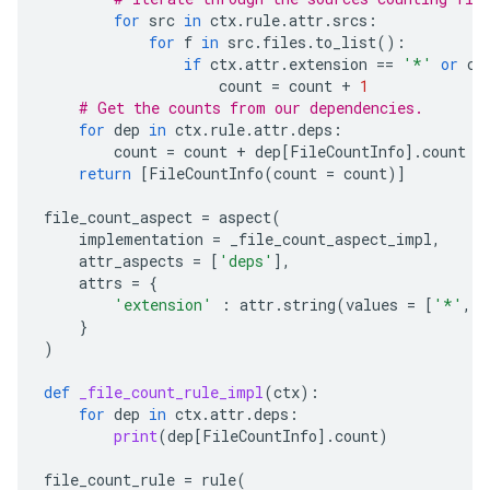
for
src
in
ctx
.
rule
.
attr
.
srcs
:
for
f
in
src
.
files
.
to_list
():
if
ctx
.
attr
.
extension
==
'*'
or
ct
count
=
count
+
1
# Get the counts from our dependencies.
for
dep
in
ctx
.
rule
.
attr
.
deps
:
count
=
count
+
dep
[
FileCountInfo
]
.
count
return
[
FileCountInfo
(
count
=
count
)]
file_count_aspect
=
aspect
(
implementation
=
_file_count_aspect_impl
,
attr_aspects
=
[
'deps'
],
attrs
=
{
'extension'
:
attr
.
string
(
values
=
[
'*'
,
'
}
)
def
_file_count_rule_impl
(
ctx
):
for
dep
in
ctx
.
attr
.
deps
:
print
(
dep
[
FileCountInfo
]
.
count
)
file_count_rule
=
rule
(