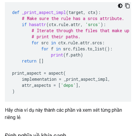
def
_print_aspect_impl
(
target
,
ctx
):
# Make sure the rule has a srcs attribute.
if
hasattr
(
ctx
.
rule
.
attr
,
'srcs'
):
# Iterate through the files that make up t
# print their paths.
for
src
in
ctx
.
rule
.
attr
.
srcs
:
for
f
in
src
.
files
.
to_list
():
print
(
f
.
path
)
return
[]
print_aspect
=
aspect
(
implementation
=
_print_aspect_impl
,
attr_aspects
=
[
'deps'
],
)
Hãy chia ví dụ này thành các phần và xem xét từng phần
riêng lẻ.
Định nghĩa về khía cạnh