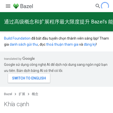
通过高级概念和扩展程序最大限度提升 Bazel’s 
Build Foundation
đã bắt đầu tuyển chọn thành viên sáng lập! Tham
gia
danh sách gửi thư
, đọc
thoả thuận tham gia
và
đăng ký
!
Google sử dụng công nghệ AI để dịch nội dung sang ngôn ngữ bạn
ưu tiên. Bản dịch bằng AI có thể có lỗi.
Bazel
扩展
概念
Khía cạnh