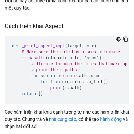
Đối số này sẽ truyền khía cạnh đến tất cả các thuộc tính của
một quy tắc.
Cách triển khai Aspect
def
_print_aspect_impl
(
target
,
ctx
):
# Make sure the rule has a srcs attribute.
if
hasattr
(
ctx
.
rule
.
attr
,
'srcs'
):
# Iterate through the files that make up t
# print their paths.
for
src
in
ctx
.
rule
.
attr
.
srcs
:
for
f
in
src
.
files
.
to_list
():
print
(
f
.
path
)
return
[]
Các hàm triển khai khía cạnh tương tự như các hàm triển khai
quy tắc. Chúng trả về
nhà cung cấp
, có thể tạo
hành động
và
nhận hai đối số: