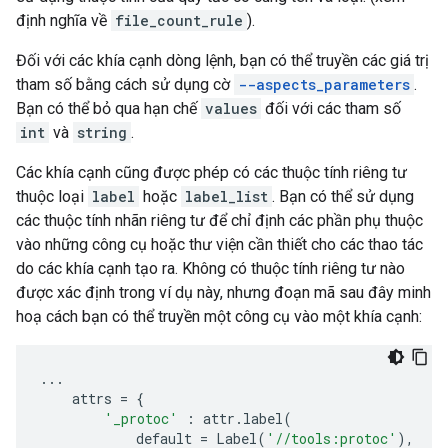
định nghĩa về
file_count_rule
).
Đối với các khía cạnh dòng lệnh, bạn có thể truyền các giá trị
tham số bằng cách sử dụng cờ
--aspects_parameters
.
Bạn có thể bỏ qua hạn chế
values
đối với các tham số
int
và
string
.
Các khía cạnh cũng được phép có các thuộc tính riêng tư
thuộc loại
label
hoặc
label_list
. Bạn có thể sử dụng
các thuộc tính nhãn riêng tư để chỉ định các phần phụ thuộc
vào những công cụ hoặc thư viện cần thiết cho các thao tác
do các khía cạnh tạo ra. Không có thuộc tính riêng tư nào
được xác định trong ví dụ này, nhưng đoạn mã sau đây minh
hoạ cách bạn có thể truyền một công cụ vào một khía cạnh:
...
attrs
=
{
'_protoc'
:
attr
.
label
(
default
=
Label
(
'//tools:protoc'
),