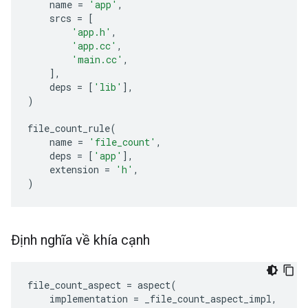
name
=
'app'
,
srcs
=
[
'app.h'
,
'app.cc'
,
'main.cc'
,
],
deps
=
[
'lib'
],
)
file_count_rule
(
name
=
'file_count'
,
deps
=
[
'app'
],
extension
=
'h'
,
)
Định nghĩa về khía cạnh
file_count_aspect
=
aspect
(
implementation
=
_file_count_aspect_impl
,