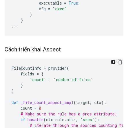
executable
=
True
,
cfg
=
"exec"
)
}
...
Cách triển khai Aspect
FileCountInfo
=
provider
(
fields
=
{
'count'
:
'number of files'
}
)
def
_file_count_aspect_impl
(
target
,
ctx
):
count
=
0
# Make sure the rule has a srcs attribute.
if
hasattr
(
ctx
.
rule
.
attr
,
'srcs'
):
# Iterate through the sources counting fil