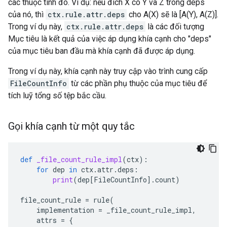
các thuộc tính đó. Ví dụ: nếu đích X có Y và Z trong deps
của nó, thì
ctx.rule.attr.deps
cho A(X) sẽ là [A(Y), A(Z)].
Trong ví dụ này,
ctx.rule.attr.deps
là các đối tượng
Mục tiêu là kết quả của việc áp dụng khía cạnh cho "deps"
của mục tiêu ban đầu mà khía cạnh đã được áp dụng.
Trong ví dụ này, khía cạnh này truy cập vào trình cung cấp
FileCountInfo
từ các phần phụ thuộc của mục tiêu để
tích luỹ tổng số tệp bắc cầu.
Gọi khía cạnh từ một quy tắc
def
_file_count_rule_impl
(
ctx
):
for
dep
in
ctx
.
attr
.
deps
:
print
(
dep
[
FileCountInfo
]
.
count
)
file_count_rule
=
rule
(
implementation
=
_file_count_rule_impl
,
attrs
=
{