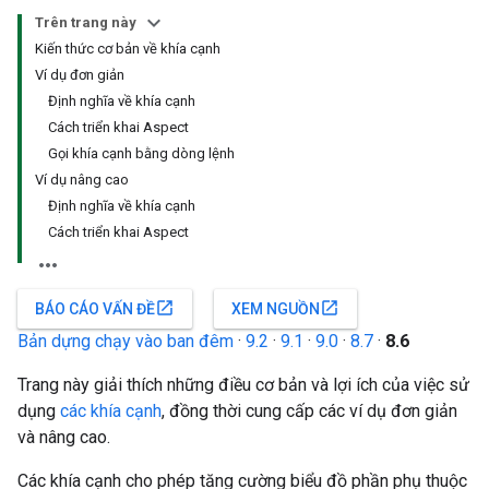
Trên trang này
Kiến thức cơ bản về khía cạnh
Ví dụ đơn giản
Định nghĩa về khía cạnh
Cách triển khai Aspect
Gọi khía cạnh bằng dòng lệnh
Ví dụ nâng cao
Định nghĩa về khía cạnh
Cách triển khai Aspect
open_in_new
open_in_new
BÁO CÁO VẤN ĐỀ
XEM NGUỒN
Bản dựng chạy vào ban đêm
·
9.2
·
9.1
·
9.0
·
8.7
·
8.6
Trang này giải thích những điều cơ bản và lợi ích của việc sử
dụng
các khía cạnh
, đồng thời cung cấp các ví dụ đơn giản
và nâng cao.
Các khía cạnh cho phép tăng cường biểu đồ phần phụ thuộc