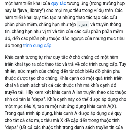
một hàm triển khai của
quy tắc
tương ứng (trong trường hợp
này là "java_library") cho mọi mục tiêu trong ví dụ trên. Các
hàm triển khai quy tắc tạo ra những thao tác tạo các cấu
phần phần mềm, chẳng hạn như tệp
.jar
và truyền thông
tin, chẳng hạn như vị trí và tên của các cấu phần phần mềm
đó, đến các phần phụ thuộc đảo ngược của những mục tiêu
đó trong
trình cung cấp
.
Khía cạnh tương tự như quy tắc ở chỗ chúng có một hàm
triển khai tạo ra các thao tác và trả về các trình cung cấp. Tuy
nhiên, sức mạnh của chúng đến từ cách biểu đồ phần phụ
thuộc được tạo cho chúng. Khía cạnh có một quá trình triển
khai và danh sách tất cả các thuộc tính mà khía cạnh đó
truyền tải. Hãy xem xét khía cạnh A lan truyền theo các thuộc
tính có tên là "deps". Khía cạnh này có thể được áp dụng cho
một mục tiêu X, tạo ra một nút ứng dụng khía cạnh A(X).
Trong quá trình áp dụng, khía cạnh A được áp dụng đệ quy
cho tất cả các mục tiêu mà X đề cập đến trong thuộc tính
"deps" (tất cả các thuộc tính trong danh sách truyền tin của