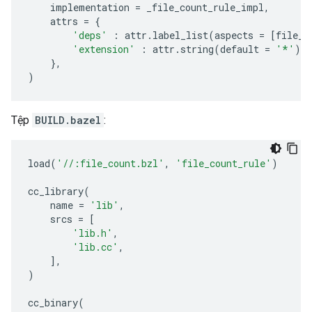
implementation
=
_file_count_rule_impl
,
attrs
=
{
'deps'
:
attr
.
label_list
(
aspects
=
[
file_c
'extension'
:
attr
.
string
(
default
=
'*'
),
},
)
Tệp
BUILD.bazel
:
load
(
'//:file_count.bzl'
,
'file_count_rule'
)
cc_library
(
name
=
'lib'
,
srcs
=
[
'lib.h'
,
'lib.cc'
,
],
)
cc_binary
(