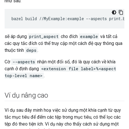
như sau:
bazel
build
//MyExample:example
--aspects
sẽ áp dụng
print_aspect
cho đích
example
và tất cả
các quy tắc đích có thể truy cập một cách đệ quy thông qua
thuộc tính
deps
.
Cờ
--aspects
nhận một đối số, đó là quy cách về khía
cạnh ở định dạng
<extension file label>%<aspect
top-level name>
.
Ví dụ nâng cao
Ví dụ sau đây minh hoạ việc sử dụng một khía cạnh từ quy
tắc mục tiêu để đếm các tệp trong mục tiêu, có thể lọc các
tệp đó theo tiện ích. Ví dụ này cho thấy cách sử dụng một