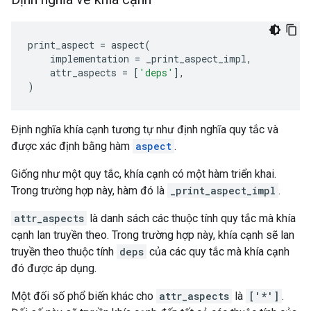
print_aspect
=
aspect
(
implementation
=
_print_aspect_impl
,
attr_aspects
=
[
'deps'
],
)
Định nghĩa khía cạnh tương tự như định nghĩa quy tắc và
được xác định bằng hàm
aspect
.
Giống như một quy tắc, khía cạnh có một hàm triển khai.
Trong trường hợp này, hàm đó là
_print_aspect_impl
.
attr_aspects
là danh sách các thuộc tính quy tắc mà khía
cạnh lan truyền theo. Trong trường hợp này, khía cạnh sẽ lan
truyền theo thuộc tính
deps
của các quy tắc mà khía cạnh
đó được áp dụng.
Một đối số phổ biến khác cho
attr_aspects
là
['*']
.