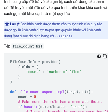
trình cung cấp để trả về các giá trị, cách sử dụng các tham
số để truyền một đối số vào quá trình triển khai khía cạnh và
cách gọi một khía cạnh từ một quy tắc.
Lưu ý:
Các khía cạnh được thêm vào thuộc tính của quy tắc
được gọi là
khía cạnh được truyền qua quy tắc
, khác với
khía cạnh
dòng lệnh
được chỉ định bằng cờ
--aspects
.
Tệp
file_count.bzl
:
FileCountInfo
=
provider
(
fields
=
{
'count'
:
'number of files'
}
)
def
_file_count_aspect_impl
(
target
,
ctx
):
count
=
0
# Make sure the rule has a srcs attribute.
if
hasattr
(
ctx
.
rule
.
attr
,
'srcs'
):
# Iterate through the sources counting fil