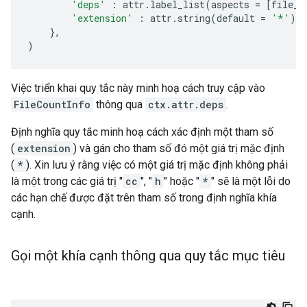
'deps'
:
attr
.
label_list
(
aspects
=
[
file_c
'extension'
:
attr
.
string
(
default
=
'*'
),
},
)
Việc triển khai quy tắc này minh hoạ cách truy cập vào
FileCountInfo
thông qua
ctx.attr.deps
.
Định nghĩa quy tắc minh hoạ cách xác định một tham số
(
extension
) và gán cho tham số đó một giá trị mặc định
(
*
). Xin lưu ý rằng việc có một giá trị mặc định không phải
là một trong các giá trị "
cc
", "
h
" hoặc "
*
" sẽ là một lỗi do
các hạn chế được đặt trên tham số trong định nghĩa khía
cạnh.
Gọi một khía cạnh thông qua quy tắc mục tiêu