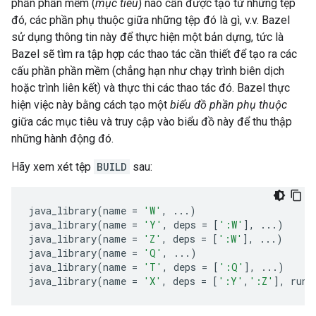
phần phần mềm (
mục tiêu
) nào cần được tạo từ những tệp
đó, các phần phụ thuộc giữa những tệp đó là gì, v.v. Bazel
sử dụng thông tin này để thực hiện một bản dựng, tức là
Bazel sẽ tìm ra tập hợp các thao tác cần thiết để tạo ra các
cấu phần phần mềm (chẳng hạn như chạy trình biên dịch
hoặc trình liên kết) và thực thi các thao tác đó. Bazel thực
hiện việc này bằng cách tạo một
biểu đồ phần phụ thuộc
giữa các mục tiêu và truy cập vào biểu đồ này để thu thập
những hành động đó.
Hãy xem xét tệp
BUILD
sau:
java_library
(
name
=
'W'
,
...
)
java_library
(
name
=
'Y'
,
deps
=
[
':W'
],
...
)
java_library
(
name
=
'Z'
,
deps
=
[
':W'
],
...
)
java_library
(
name
=
'Q'
,
...
)
java_library
(
name
=
'T'
,
deps
=
[
':Q'
],
...
)
java_library
(
name
=
'X'
,
deps
=
[
':Y'
,
':Z'
],
runt