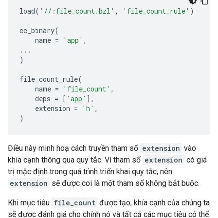
load
(
'//:file_count.bzl'
,
'file_count_rule'
)
cc_binary
(
name
=
'app'
,
...
)
file_count_rule
(
name
=
'file_count'
,
deps
=
[
'app'
],
extension
=
'h'
,
)
Điều này minh hoạ cách truyền tham số
extension
vào
khía cạnh thông qua quy tắc. Vì tham số
extension
có giá
trị mặc định trong quá trình triển khai quy tắc, nên
extension
sẽ được coi là một tham số không bắt buộc.
Khi mục tiêu
file_count
được tạo, khía cạnh của chúng ta
sẽ được đánh giá cho chính nó và tất cả các mục tiêu có thể