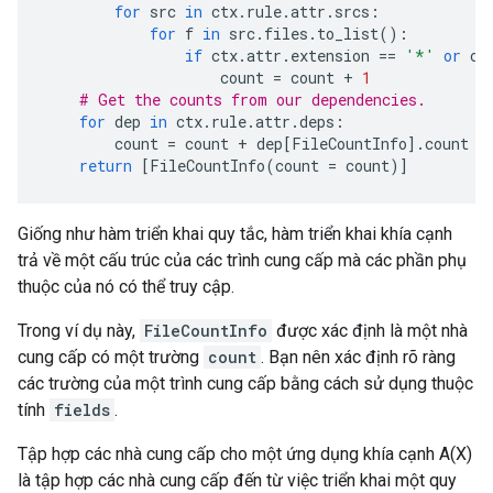
for
src
in
ctx
.
rule
.
attr
.
srcs
:
for
f
in
src
.
files
.
to_list
():
if
ctx
.
attr
.
extension
==
'*'
or
ct
count
=
count
+
1
# Get the counts from our dependencies.
for
dep
in
ctx
.
rule
.
attr
.
deps
:
count
=
count
+
dep
[
FileCountInfo
]
.
count
return
[
FileCountInfo
(
count
=
count
)]
Giống như hàm triển khai quy tắc, hàm triển khai khía cạnh
trả về một cấu trúc của các trình cung cấp mà các phần phụ
thuộc của nó có thể truy cập.
Trong ví dụ này,
FileCountInfo
được xác định là một nhà
cung cấp có một trường
count
. Bạn nên xác định rõ ràng
các trường của một trình cung cấp bằng cách sử dụng thuộc
tính
fields
.
Tập hợp các nhà cung cấp cho một ứng dụng khía cạnh A(X)
là tập hợp các nhà cung cấp đến từ việc triển khai một quy