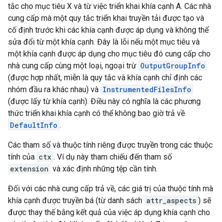
tắc cho mục tiêu X và từ việc triển khai khía cạnh A. Các nhà
cung cấp mà một quy tắc triển khai truyền tải được tạo và
cố định trước khi các khía cạnh được áp dụng và không thể
sửa đổi từ một khía cạnh. Đây là lỗi nếu một mục tiêu và
một khía cạnh được áp dụng cho mục tiêu đó cung cấp cho
nhà cung cấp cùng một loại, ngoại trừ
OutputGroupInfo
(được hợp nhất, miễn là quy tắc và khía cạnh chỉ định các
nhóm đầu ra khác nhau) và
InstrumentedFilesInfo
(được lấy từ khía cạnh). Điều này có nghĩa là các phương
thức triển khai khía cạnh có thể không bao giờ trả về
DefaultInfo
.
Các tham số và thuộc tính riêng được truyền trong các thuộc
tính của
ctx
. Ví dụ này tham chiếu đến tham số
extension
và xác định những tệp cần tính.
Đối với các nhà cung cấp trả về, các giá trị của thuộc tính mà
khía cạnh được truyền bá (từ danh sách
attr_aspects
) sẽ
được thay thế bằng kết quả của việc áp dụng khía cạnh cho