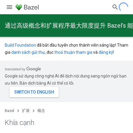
通过高级概念和扩展程序最大限度提升 Bazel’s 
Build Foundation
đã bắt đầu tuyển chọn thành viên sáng lập! Tham
gia
danh sách gửi thư
, đọc
thoả thuận tham gia
và
đăng ký
!
Google sử dụng công nghệ AI để dịch nội dung sang ngôn ngữ bạn
ưu tiên. Bản dịch bằng AI có thể có lỗi.
Bazel
扩展
概念
Khía cạnh