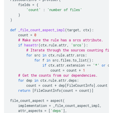
fields
=
{
'count'
:
'number of files'
}
)
def
_file_count_aspect_impl
(
target
,
ctx
):
count
=
0
# Make sure the rule has a srcs attribute.
if
hasattr
(
ctx
.
rule
.
attr
,
'srcs'
):
# Iterate through the sources counting fil
for
src
in
ctx
.
rule
.
attr
.
srcs
:
for
f
in
src
.
files
.
to_list
():
if
ctx
.
attr
.
extension
==
'*'
or
ct
count
=
count
+
1
# Get the counts from our dependencies.
for
dep
in
ctx
.
rule
.
attr
.
deps
:
count
=
count
+
dep
[
FileCountInfo
]
.
count
return
[
FileCountInfo
(
count
=
count
)]
file_count_aspect
=
aspect
(
implementation
=
_file_count_aspect_impl
,
attr_aspects
=
[
'deps'
],