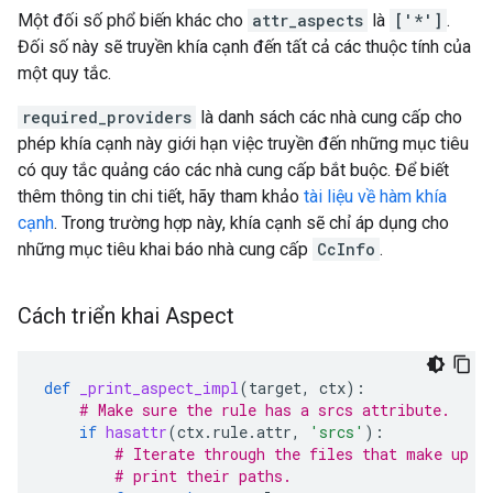
Một đối số phổ biến khác cho
attr_aspects
là
['*']
.
Đối số này sẽ truyền khía cạnh đến tất cả các thuộc tính của
một quy tắc.
required_providers
là danh sách các nhà cung cấp cho
phép khía cạnh này giới hạn việc truyền đến những mục tiêu
có quy tắc quảng cáo các nhà cung cấp bắt buộc. Để biết
thêm thông tin chi tiết, hãy tham khảo
tài liệu về hàm khía
cạnh
. Trong trường hợp này, khía cạnh sẽ chỉ áp dụng cho
những mục tiêu khai báo nhà cung cấp
CcInfo
.
Cách triển khai Aspect
def
_print_aspect_impl
(
target
,
ctx
):
# Make sure the rule has a srcs attribute.
if
hasattr
(
ctx
.
rule
.
attr
,
'srcs'
):
# Iterate through the files that make up t
# print their paths.