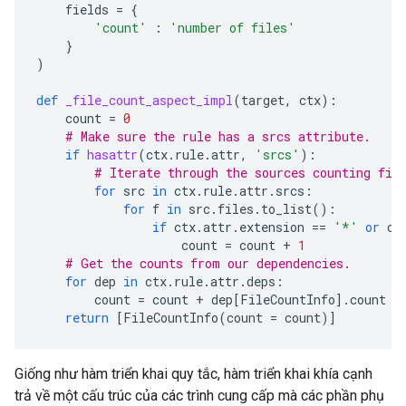
fields
=
{
'count'
:
'number of files'
}
)
def
_file_count_aspect_impl
(
target
,
ctx
):
count
=
0
# Make sure the rule has a srcs attribute.
if
hasattr
(
ctx
.
rule
.
attr
,
'srcs'
):
# Iterate through the sources counting fil
for
src
in
ctx
.
rule
.
attr
.
srcs
:
for
f
in
src
.
files
.
to_list
():
if
ctx
.
attr
.
extension
==
'*'
or
ct
count
=
count
+
1
# Get the counts from our dependencies.
for
dep
in
ctx
.
rule
.
attr
.
deps
:
count
=
count
+
dep
[
FileCountInfo
]
.
count
return
[
FileCountInfo
(
count
=
count
)]
Giống như hàm triển khai quy tắc, hàm triển khai khía cạnh
trả về một cấu trúc của các trình cung cấp mà các phần phụ