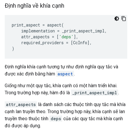
Định nghĩa về khía cạnh
print_aspect
=
aspect
(
implementation
=
_print_aspect_impl
,
attr_aspects
=
[
'deps'
],
required_providers
=
[
CcInfo
],
)
Định nghĩa khía cạnh tương tự như định nghĩa quy tắc và
được xác định bằng hàm
aspect
.
Giống như một quy tắc, khía cạnh có một hàm triển khai.
Trong trường hợp này, hàm đó là
_print_aspect_impl
.
attr_aspects
là danh sách các thuộc tính quy tắc mà khía
cạnh lan truyền theo. Trong trường hợp này, khía cạnh sẽ lan
truyền theo thuộc tính
deps
của các quy tắc mà khía cạnh
đó được áp dụng.