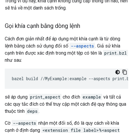
Trong ví dụ này, khía cạnh không cung cấp thông tin nào, nên
sẽ trả về một danh sách trống.
Gọi khía cạnh bằng dòng lệnh
Cách đơn giản nhất để áp dụng một khía cạnh là từ dòng
lệnh bằng cách sử dụng đối số
--aspects
. Giả sử khía
cạnh trên được xác định trong một tệp có tên là
print.bzl
như sau:
bazel
build
//MyExample:example
--aspects
sẽ áp dụng
print_aspect
cho đích
example
và tất cả
các quy tắc đích có thể truy cập một cách đệ quy thông qua
thuộc tính
deps
.
Cờ
--aspects
nhận một đối số, đó là quy cách về khía
cạnh ở định dạng
<extension file label>%<aspect