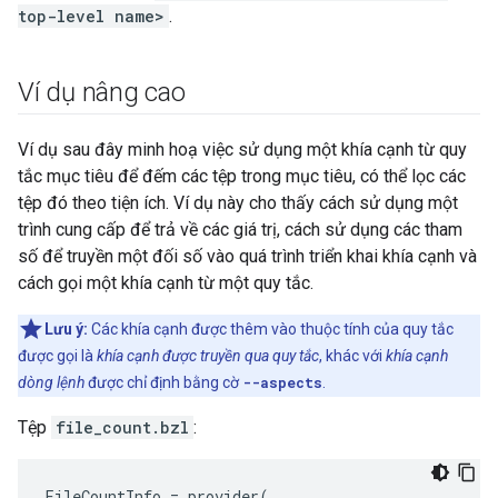
top-level name>
.
Ví dụ nâng cao
Ví dụ sau đây minh hoạ việc sử dụng một khía cạnh từ quy
tắc mục tiêu để đếm các tệp trong mục tiêu, có thể lọc các
tệp đó theo tiện ích. Ví dụ này cho thấy cách sử dụng một
trình cung cấp để trả về các giá trị, cách sử dụng các tham
số để truyền một đối số vào quá trình triển khai khía cạnh và
cách gọi một khía cạnh từ một quy tắc.
Lưu ý:
Các khía cạnh được thêm vào thuộc tính của quy tắc
được gọi là
khía cạnh được truyền qua quy tắc
, khác với
khía cạnh
dòng lệnh
được chỉ định bằng cờ
--aspects
.
Tệp
file_count.bzl
:
FileCountInfo
=
provider
(