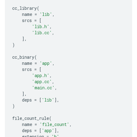
cc_library
(
name
=
'lib'
,
srcs
=
[
'lib.h'
,
'lib.cc'
,
],
)
cc_binary
(
name
=
'app'
,
srcs
=
[
'app.h'
,
'app.cc'
,
'main.cc'
,
],
deps
=
[
'lib'
],
)
file_count_rule
(
name
=
'file_count'
,
deps
=
[
'app'
],
extension
=
'h'
,