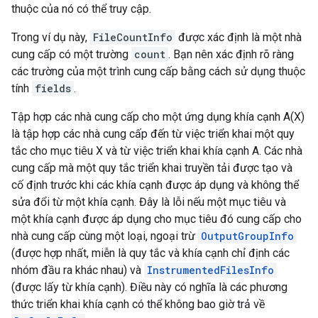
thuộc của nó có thể truy cập.
Trong ví dụ này,
FileCountInfo
được xác định là một nhà
cung cấp có một trường
count
. Bạn nên xác định rõ ràng
các trường của một trình cung cấp bằng cách sử dụng thuộc
tính
fields
.
Tập hợp các nhà cung cấp cho một ứng dụng khía cạnh A(X)
là tập hợp các nhà cung cấp đến từ việc triển khai một quy
tắc cho mục tiêu X và từ việc triển khai khía cạnh A. Các nhà
cung cấp mà một quy tắc triển khai truyền tải được tạo và
cố định trước khi các khía cạnh được áp dụng và không thể
sửa đổi từ một khía cạnh. Đây là lỗi nếu một mục tiêu và
một khía cạnh được áp dụng cho mục tiêu đó cung cấp cho
nhà cung cấp cùng một loại, ngoại trừ
OutputGroupInfo
(được hợp nhất, miễn là quy tắc và khía cạnh chỉ định các
nhóm đầu ra khác nhau) và
InstrumentedFilesInfo
(được lấy từ khía cạnh). Điều này có nghĩa là các phương
thức triển khai khía cạnh có thể không bao giờ trả về