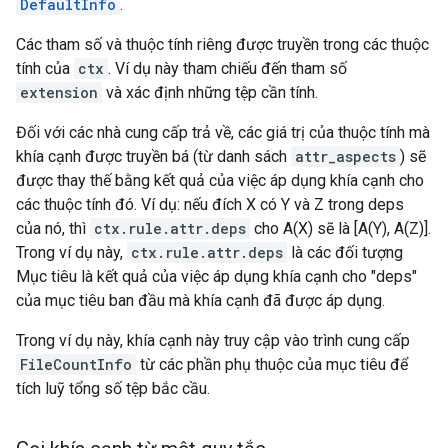
DefaultInfo
.
Các tham số và thuộc tính riêng được truyền trong các thuộc
tính của
ctx
. Ví dụ này tham chiếu đến tham số
extension
và xác định những tệp cần tính.
Đối với các nhà cung cấp trả về, các giá trị của thuộc tính mà
khía cạnh được truyền bá (từ danh sách
attr_aspects
) sẽ
được thay thế bằng kết quả của việc áp dụng khía cạnh cho
các thuộc tính đó. Ví dụ: nếu đích X có Y và Z trong deps
của nó, thì
ctx.rule.attr.deps
cho A(X) sẽ là [A(Y), A(Z)].
Trong ví dụ này,
ctx.rule.attr.deps
là các đối tượng
Mục tiêu là kết quả của việc áp dụng khía cạnh cho "deps"
của mục tiêu ban đầu mà khía cạnh đã được áp dụng.
Trong ví dụ này, khía cạnh này truy cập vào trình cung cấp
FileCountInfo
từ các phần phụ thuộc của mục tiêu để
tích luỹ tổng số tệp bắc cầu.