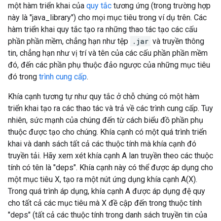
một hàm triển khai của
quy tắc
tương ứng (trong trường hợp
này là "java_library") cho mọi mục tiêu trong ví dụ trên. Các
hàm triển khai quy tắc tạo ra những thao tác tạo các cấu
phần phần mềm, chẳng hạn như tệp
.jar
và truyền thông
tin, chẳng hạn như vị trí và tên của các cấu phần phần mềm
đó, đến các phần phụ thuộc đảo ngược của những mục tiêu
đó trong
trình cung cấp
.
Khía cạnh tương tự như quy tắc ở chỗ chúng có một hàm
triển khai tạo ra các thao tác và trả về các trình cung cấp. Tuy
nhiên, sức mạnh của chúng đến từ cách biểu đồ phần phụ
thuộc được tạo cho chúng. Khía cạnh có một quá trình triển
khai và danh sách tất cả các thuộc tính mà khía cạnh đó
truyền tải. Hãy xem xét khía cạnh A lan truyền theo các thuộc
tính có tên là "deps". Khía cạnh này có thể được áp dụng cho
một mục tiêu X, tạo ra một nút ứng dụng khía cạnh A(X).
Trong quá trình áp dụng, khía cạnh A được áp dụng đệ quy
cho tất cả các mục tiêu mà X đề cập đến trong thuộc tính
"deps" (tất cả các thuộc tính trong danh sách truyền tin của