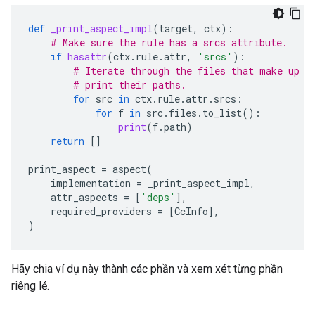
def
_print_aspect_impl
(
target
,
ctx
):
# Make sure the rule has a srcs attribute.
if
hasattr
(
ctx
.
rule
.
attr
,
'srcs'
):
# Iterate through the files that make up t
# print their paths.
for
src
in
ctx
.
rule
.
attr
.
srcs
:
for
f
in
src
.
files
.
to_list
():
print
(
f
.
path
)
return
[]
print_aspect
=
aspect
(
implementation
=
_print_aspect_impl
,
attr_aspects
=
[
'deps'
],
required_providers
=
[
CcInfo
],
)
Hãy chia ví dụ này thành các phần và xem xét từng phần
riêng lẻ.