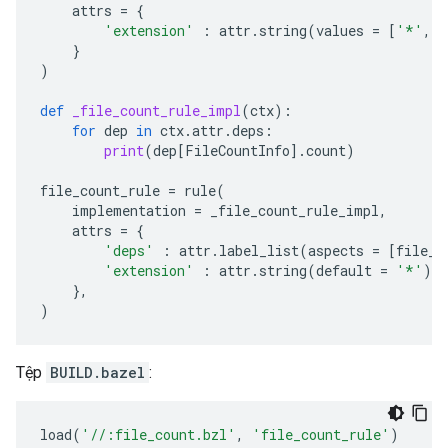
attrs
=
{
'extension'
:
attr
.
string
(
values
=
[
'*'
,
'
}
)
def
_file_count_rule_impl
(
ctx
):
for
dep
in
ctx
.
attr
.
deps
:
print
(
dep
[
FileCountInfo
]
.
count
)
file_count_rule
=
rule
(
implementation
=
_file_count_rule_impl
,
attrs
=
{
'deps'
:
attr
.
label_list
(
aspects
=
[
file_c
'extension'
:
attr
.
string
(
default
=
'*'
),
},
)
Tệp
BUILD.bazel
:
load
(
'//:file_count.bzl'
,
'file_count_rule'
)