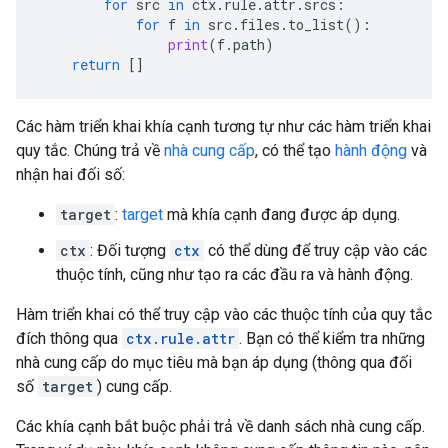
for
src
in
ctx
.
rule
.
attr
.
srcs
:
for
f
in
src
.
files
.
to_list
():
print
(
f
.
path
)
return
[]
Các hàm triển khai khía cạnh tương tự như các hàm triển khai
quy tắc. Chúng trả về
nhà cung cấp
, có thể tạo
hành động
và
nhận hai đối số:
target
:
target
mà khía cạnh đang được áp dụng.
ctx
: Đối tượng
ctx
có thể dùng để truy cập vào các
thuộc tính, cũng như tạo ra các đầu ra và hành động.
Hàm triển khai có thể truy cập vào các thuộc tính của quy tắc
đích thông qua
ctx.rule.attr
. Bạn có thể kiểm tra những
nhà cung cấp do mục tiêu mà bạn áp dụng (thông qua đối
số
target
) cung cấp.
Các khía cạnh bắt buộc phải trả về danh sách nhà cung cấp.