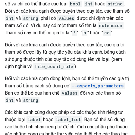
số và chỉ có thể thuộc các loại
bool
,
int
hoặc
string
.
Đối với các khía cạnh được truyền theo quy tắc, các tham số
int
và
string
phải có
values
được chỉ định trên các
tham số đó. Ví dụ này có một tham số tên là
extension
.
Tham số này có thể có giá trị là "
*
", "
h
" hoặc "
cc
".
Đối với các khía cạnh được truyền theo quy tắc, các giá trị
tham số được lấy từ quy tắc yêu cầu khía cạnh, bằng cách
sử dụng thuộc tính của quy tắc có cùng tên và loại. (xem
định nghĩa về
file_count_rule
).
Đối với các khía cạnh dòng lệnh, bạn có thể truyền các giá trị
tham số bằng cách sử dụng cờ
--aspects_parameters
.
Bạn có thể bỏ qua hạn chế
values
đối với các tham số
int
và
string
.
Các khía cạnh cũng được phép có các thuộc tính riêng tư
thuộc loại
label
hoặc
label_list
. Bạn có thể sử dụng
các thuộc tính nhãn riêng tư để chỉ định các phần phụ thuộc
vào những công cụ hoặc thư viện cần thiết cho các thao tác