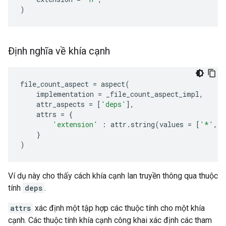
)
Định nghĩa về khía cạnh
file_count_aspect
=
aspect
(
implementation
=
_file_count_aspect_impl
,
attr_aspects
=
[
'deps'
],
attrs
=
{
'extension'
:
attr
.
string
(
values
=
[
'*'
,
'
}
)
Ví dụ này cho thấy cách khía cạnh lan truyền thông qua thuộc
tính
deps
.
attrs
xác định một tập hợp các thuộc tính cho một khía
cạnh. Các thuộc tính khía cạnh công khai xác định các tham