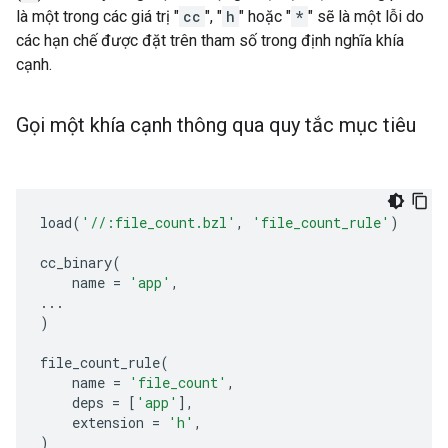
là một trong các giá trị "
cc
", "
h
" hoặc "
*
" sẽ là một lỗi do
các hạn chế được đặt trên tham số trong định nghĩa khía
cạnh.
Gọi một khía cạnh thông qua quy tắc mục tiêu
load
(
'//:file_count.bzl'
,
'file_count_rule'
)
cc_binary
(
name
=
'app'
,
...
)
file_count_rule
(
name
=
'file_count'
,
deps
=
[
'app'
],
extension
=
'h'
,
)