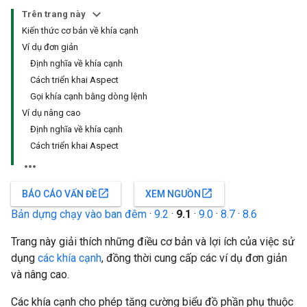
Trên trang này
Kiến thức cơ bản về khía cạnh
Ví dụ đơn giản
Định nghĩa về khía cạnh
Cách triển khai Aspect
Gọi khía cạnh bằng dòng lệnh
Ví dụ nâng cao
Định nghĩa về khía cạnh
Cách triển khai Aspect
open_in_new
open_in_new
BÁO CÁO VẤN ĐỀ
XEM NGUỒN
Bản dựng chạy vào ban đêm
·
9.2
·
9.1
·
9.0
·
8.7
·
8.6
Trang này giải thích những điều cơ bản và lợi ích của việc sử
dụng
các khía cạnh
, đồng thời cung cấp các ví dụ đơn giản
và nâng cao.
Các khía cạnh cho phép tăng cường biểu đồ phần phụ thuộc