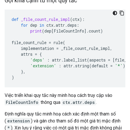
Gọi khía cạnh từ một quy tắc
def
_file_count_rule_impl
(
ctx
):
for
dep
in
ctx
.
attr
.
deps
:
print
(
dep
[
FileCountInfo
]
.
count
)
file_count_rule
=
rule
(
implementation
=
_file_count_rule_impl
,
attrs
=
{
'deps'
:
attr
.
label_list
(
aspects
=
[
file_c
'extension'
:
attr
.
string
(
default
=
'*'
),
},
)
Việc triển khai quy tắc này minh hoạ cách truy cập vào
FileCountInfo
thông qua
ctx.attr.deps
.
Định nghĩa quy tắc minh hoạ cách xác định một tham số
(
extension
) và gán cho tham số đó một giá trị mặc định
(
*
). Xin lưu ý rằng việc có một giá trị mặc định không phải