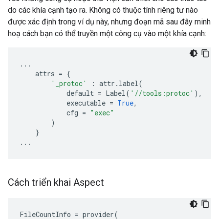
do các khía cạnh tạo ra. Không có thuộc tính riêng tư nào
được xác định trong ví dụ này, nhưng đoạn mã sau đây minh
hoạ cách bạn có thể truyền một công cụ vào một khía cạnh:
...
attrs
=
{
'_protoc'
:
attr
.
label
(
default
=
Label
(
'//tools:protoc'
),
executable
=
True
,
cfg
=
"exec"
)
}
...
Cách triển khai Aspect
FileCountInfo
=
provider
(