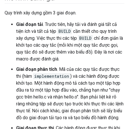
Quy trình xây dựng gồm 3 giai đoạn.
Giai đoạn tải
. Trước tiên, hãy tải và đánh giá tất cả
tiện ích và tất cả tệp
BUILD
cần thiết cho quy trình
xây dựng. Việc thực thi các tệp
BUILD
chỉ đơn giản là
khởi tạo các quy tắc (mỗi khi một quy tắc được gọi,
quy tắc đó sẽ được thêm vào biểu đồ). Đây là nơi các
macro được đánh giá.
Giai đoạn phân tích
. Mã của các quy tắc được thực
thi (hàm
implementation
) và các hành động được
khởi tạo. Một hành động mô tả cách tạo một tập hợp
đầu ra từ một tập hợp đầu vào, chẳng hạn như "chạy
gcc trên hello.c và nhận hello.o". Bạn phải liệt kê rõ
ràng những tệp sẽ được tạo trước khi thực thi các lệnh
thực tế. Nói cách khác, giai đoạn phân tích sẽ lấy biểu
đồ do giai đoạn tải tạo ra và tạo biểu đồ hành động.
Giai đoạn thực thi
. Các hành động được thực thi khi