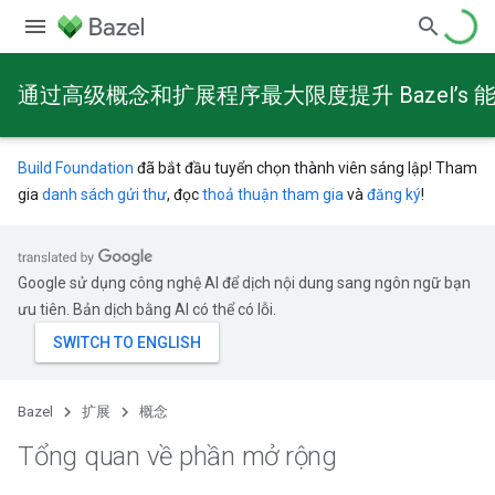
通过高级概念和扩展程序最大限度提升 Bazel’s 
Build Foundation
đã bắt đầu tuyển chọn thành viên sáng lập! Tham
gia
danh sách gửi thư
, đọc
thoả thuận tham gia
và
đăng ký
!
Google sử dụng công nghệ AI để dịch nội dung sang ngôn ngữ bạn
ưu tiên. Bản dịch bằng AI có thể có lỗi.
Bazel
扩展
概念
Tổng quan về phần mở rộng