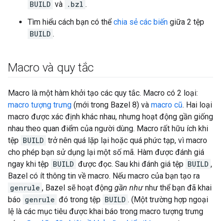
BUILD
và
.bzl
.
Tìm hiểu cách bạn có thể
chia sẻ các biến
giữa 2 tệp
BUILD
.
Macro và quy tắc
Macro là một hàm khởi tạo các quy tắc. Macro có 2 loại:
macro tượng trưng
(mới trong Bazel 8) và
macro cũ
. Hai loại
macro được xác định khác nhau, nhưng hoạt động gần giống
nhau theo quan điểm của người dùng. Macro rất hữu ích khi
tệp
BUILD
trở nên quá lặp lại hoặc quá phức tạp, vì macro
cho phép bạn sử dụng lại một số mã. Hàm được đánh giá
ngay khi tệp
BUILD
được đọc. Sau khi đánh giá tệp
BUILD
,
Bazel có ít thông tin về macro. Nếu macro của bạn tạo ra
genrule
, Bazel sẽ hoạt động
gần như
như thể bạn đã khai
báo
genrule
đó trong tệp
BUILD
. (Một trường hợp ngoại
lệ là các mục tiêu được khai báo trong macro tượng trưng