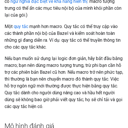
có
ngữ nghĩa đặc biệt về khả năng hiển thị
: macro tượng
trưng có thể ẩn các mục tiêu nội bộ của mình khỏi phần còn
lại của gói.)
Một
quy tắc
mạnh hơn macro. Quy tắc có thể truy cập vào
các thành phần nội bộ của Bazel và kiểm soát hoàn toàn
những gì đang diễn ra. Ví dụ: quy tắc có thể truyền thông tin
cho các quy tắc khác.
Nếu bạn muốn sử dụng lại logic đơn giản, hãy bắt đầu bằng
macro; bạn nên dùng macro tượng trưng, trừ phi bạn cần hỗ
trợ các phiên bản Bazel cũ hơn. Nếu macro trở nên phức tạp,
thì thường là bạn nên chuyển macro đó thành quy tắc. Việc
hỗ trợ ngôn ngữ mới thường được thực hiện bằng quy tắc.
Quy tắc dành cho người dùng nâng cao và hầu hết người
dùng sẽ không bao giờ phải viết quy tắc; họ sẽ chỉ tải và gọi
các quy tắc hiện có.
Mô hình đánh giá