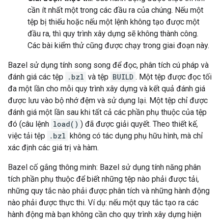
cần ít nhất một trong các đầu ra của chúng. Nếu một
tệp bị thiếu hoặc nếu một lệnh không tạo được một
đầu ra, thì quy trình xây dựng sẽ không thành công.
Các bài kiểm thử cũng được chạy trong giai đoạn này.
Bazel sử dụng tính song song để đọc, phân tích cú pháp và
đánh giá các tệp
.bzl
và tệp
BUILD
. Một tệp được đọc tối
đa một lần cho mỗi quy trình xây dựng và kết quả đánh giá
được lưu vào bộ nhớ đệm và sử dụng lại. Một tệp chỉ được
đánh giá một lần sau khi tất cả các phần phụ thuộc của tệp
đó (câu lệnh
load()
) đã được giải quyết. Theo thiết kế,
việc tải tệp
.bzl
không có tác dụng phụ hữu hình, mà chỉ
xác định các giá trị và hàm.
Bazel cố gắng thông minh: Bazel sử dụng tính năng phân
tích phần phụ thuộc để biết những tệp nào phải được tải,
những quy tắc nào phải được phân tích và những hành động
nào phải được thực thi. Ví dụ: nếu một quy tắc tạo ra các
hành động mà bạn không cần cho quy trình xây dựng hiện