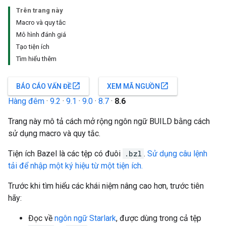
Trên trang này
Macro và quy tắc
Mô hình đánh giá
Tạo tiện ích
Tìm hiểu thêm
open_in_new
open_in_new
BÁO CÁO VẤN ĐỀ
XEM MÃ NGUỒN
Hàng đêm
·
9.2
·
9.1
·
9.0
·
8.7
·
8.6
Trang này mô tả cách mở rộng ngôn ngữ BUILD bằng cách
sử dụng macro và quy tắc.
Tiện ích Bazel là các tệp có đuôi
.bzl
.
Sử dụng câu lệnh
tải để nhập một ký hiệu từ một tiện ích.
Trước khi tìm hiểu các khái niệm nâng cao hơn, trước tiên
hãy:
Đọc về
ngôn ngữ Starlark
, được dùng trong cả tệp