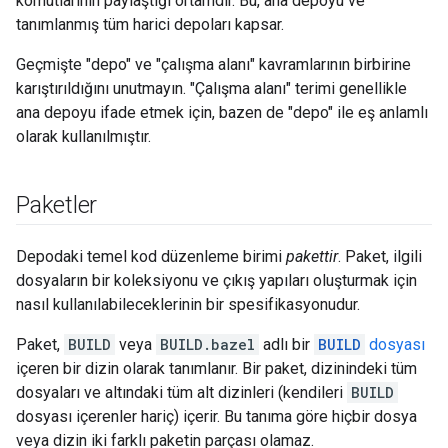
komutlarının paylaştığı ortamdır. Bu, ana depoyu ve
tanımlanmış tüm harici depoları kapsar.
Geçmişte "depo" ve "çalışma alanı" kavramlarının birbirine
karıştırıldığını unutmayın. "Çalışma alanı" terimi genellikle
ana depoyu ifade etmek için, bazen de "depo" ile eş anlamlı
olarak kullanılmıştır.
Paketler
Depodaki temel kod düzenleme birimi
pakettir
. Paket, ilgili
dosyaların bir koleksiyonu ve çıkış yapıları oluşturmak için
nasıl kullanılabileceklerinin bir spesifikasyonudur.
Paket,
BUILD
veya
BUILD.bazel
adlı bir
BUILD
dosyası
içeren bir dizin olarak tanımlanır. Bir paket, dizinindeki tüm
dosyaları ve altındaki tüm alt dizinleri (kendileri
BUILD
dosyası içerenler hariç) içerir. Bu tanıma göre hiçbir dosya
veya dizin iki farklı paketin parçası olamaz.