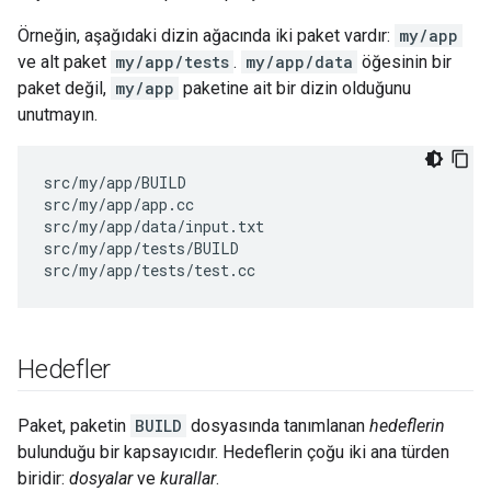
Örneğin, aşağıdaki dizin ağacında iki paket vardır:
my/app
ve alt paket
my/app/tests
.
my/app/data
öğesinin bir
paket değil,
my/app
paketine ait bir dizin olduğunu
unutmayın.
src/my/app/BUILD

src/my/app/app.cc

src/my/app/data/input.txt

src/my/app/tests/BUILD

Hedefler
Paket, paketin
BUILD
dosyasında tanımlanan
hedeflerin
bulunduğu bir kapsayıcıdır. Hedeflerin çoğu iki ana türden
biridir:
dosyalar
ve
kurallar
.