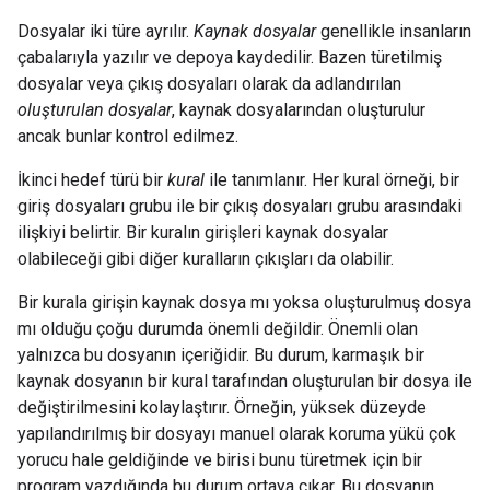
Dosyalar iki türe ayrılır.
Kaynak dosyalar
genellikle insanların
çabalarıyla yazılır ve depoya kaydedilir. Bazen türetilmiş
dosyalar veya çıkış dosyaları olarak da adlandırılan
oluşturulan dosyalar
, kaynak dosyalarından oluşturulur
ancak bunlar kontrol edilmez.
İkinci hedef türü bir
kural
ile tanımlanır. Her kural örneği, bir
giriş dosyaları grubu ile bir çıkış dosyaları grubu arasındaki
ilişkiyi belirtir. Bir kuralın girişleri kaynak dosyalar
olabileceği gibi diğer kuralların çıkışları da olabilir.
Bir kurala girişin kaynak dosya mı yoksa oluşturulmuş dosya
mı olduğu çoğu durumda önemli değildir. Önemli olan
yalnızca bu dosyanın içeriğidir. Bu durum, karmaşık bir
kaynak dosyanın bir kural tarafından oluşturulan bir dosya ile
değiştirilmesini kolaylaştırır. Örneğin, yüksek düzeyde
yapılandırılmış bir dosyayı manuel olarak koruma yükü çok
yorucu hale geldiğinde ve birisi bunu türetmek için bir
program yazdığında bu durum ortaya çıkar. Bu dosyanın