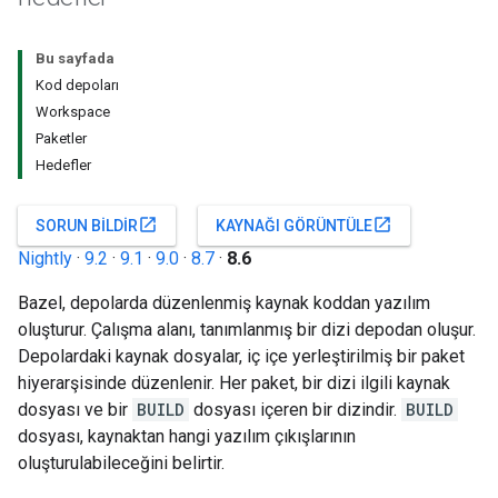
Bu sayfada
Kod depoları
Workspace
Paketler
Hedefler
open_in_new
open_in_new
SORUN BILDIR
KAYNAĞI GÖRÜNTÜLE
Nightly
·
9.2
·
9.1
·
9.0
·
8.7
·
8.6
Bazel, depolarda düzenlenmiş kaynak koddan yazılım
oluşturur. Çalışma alanı, tanımlanmış bir dizi depodan oluşur.
Depolardaki kaynak dosyalar, iç içe yerleştirilmiş bir paket
hiyerarşisinde düzenlenir. Her paket, bir dizi ilgili kaynak
dosyası ve bir
BUILD
dosyası içeren bir dizindir.
BUILD
dosyası, kaynaktan hangi yazılım çıkışlarının
oluşturulabileceğini belirtir.