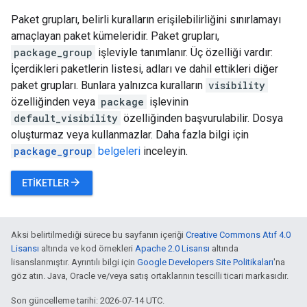
Paket grupları, belirli kuralların erişilebilirliğini sınırlamayı
amaçlayan paket kümeleridir. Paket grupları,
package_group
işleviyle tanımlanır. Üç özelliği vardır:
İçerdikleri paketlerin listesi, adları ve dahil ettikleri diğer
paket grupları. Bunlara yalnızca kuralların
visibility
özelliğinden veya
package
işlevinin
default_visibility
özelliğinden başvurulabilir. Dosya
oluşturmaz veya kullanmazlar. Daha fazla bilgi için
package_group
belgeleri
inceleyin.
arrow_forward
ETIKETLER
Aksi belirtilmediği sürece bu sayfanın içeriği
Creative Commons Atıf 4.0
Lisansı
altında ve kod örnekleri
Apache 2.0 Lisansı
altında
lisanslanmıştır. Ayrıntılı bilgi için
Google Developers Site Politikaları
'na
göz atın. Java, Oracle ve/veya satış ortaklarının tescilli ticari markasıdır.
Son güncelleme tarihi: 2026-07-14 UTC.