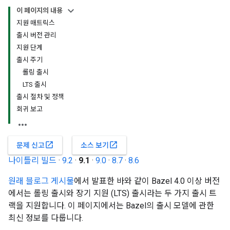
이 페이지의 내용
지원 매트릭스
출시 버전 관리
지원 단계
출시 주기
롤링 출시
LTS 출시
출시 절차 및 정책
회귀 보고
open_in_new
open_in_new
문제 신고
소스 보기
나이틀리 빌드
·
9.2
·
9.1
·
9.0
·
8.7
·
8.6
원래 블로그 게시물
에서 발표한 바와 같이 Bazel 4.0 이상 버전
에서는 롤링 출시와 장기 지원 (LTS) 출시라는 두 가지 출시 트
랙을 지원합니다. 이 페이지에서는 Bazel의 출시 모델에 관한
최신 정보를 다룹니다.