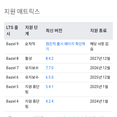
지원 매트릭스
LTS 출
지원 단
최신 버전
지원 종료
시
계
Bazel 9
순차적
점진적 출시 페이지 확인하
해당 사항 없
기
음
Bazel 8
활성
8.4.2
2027년 12월
Bazel 7
유지보수
7.7.0
2026년 12월
Bazel 6
유지보수
6.5.0
2025년 12월
Bazel 5
지원 중단
5.4.1
2025년 1월
됨
Bazel 4
지원 중단
4.2.4
2024년 1월
됨