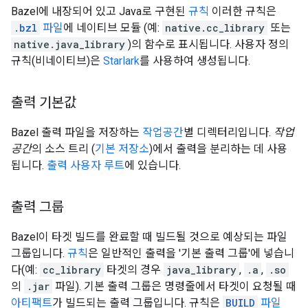
Bazel에 내장되어 있고 Java로 구현된
규칙
이러한 규칙은
.bzl
파일
에 네이티브 모듈 (예:
native.cc_library
또는
native.java_library
)의 함수로 표시됩니다. 사용자 정의
규칙(비네이티브)은
Starlark
를 사용하여 생성됩니다.
출력 기본값
Bazel 출력 파일을 저장하는
작업공간
별 디렉터리입니다.
작업
공간
의 소스 트리 (
기본 저장소
)에서 출력을 분리하는 데 사용
됩니다.
출력 사용자 루트
에 있습니다.
출력 그룹
Bazel이 타겟 빌드를 완료할 때 빌드될 것으로 예상되는 파일
그룹입니다.
규칙
은 일반적인 출력을 '기본 출력 그룹'에 넣습니
다(예:
cc_library
타겟의 경우
java_library
,
.a
,
.so
의
.jar
파일). 기본 출력 그룹은 명령줄에서 타겟이 요청될 때
아티팩트
가 빌드되는 출력 그룹입니다. 규칙은
BUILD
파일