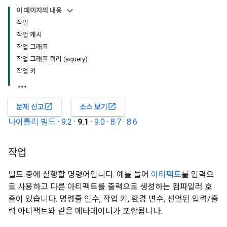
이 페이지의 내용
작업
작업 캐시
작업 그래프
작업 그래프 쿼리 (aquery)
작업 키
open_in_new
open_in_new
문제 신고
소스 보기
나이틀리 빌드
·
9.2
·
9.1
·
9.0
·
8.7
·
8.6
작업
빌드 중에 실행할 명령어입니다. 예를 들어
아티팩트
를 입력으
로 사용하고 다른 아티팩트를 출력으로 생성하는 컴파일러 호
출이 있습니다. 명령줄 인수, 작업 키, 환경 변수, 선언된 입력/출
력 아티팩트와 같은 메타데이터가 포함됩니다.