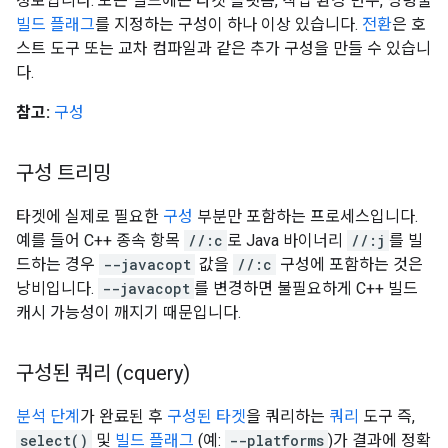
정보입니다. 모든 빌드에는 타겟 플랫폼, 작업 환경 변수, 명령줄
빌드 플래그
를 지정하는 구성이 하나 이상 있습니다.
전환
은 호
스트 도구 또는 교차 컴파일과 같은 추가 구성을 만들 수 있습니
다.
참고:
구성
구성 트리밍
타겟에 실제로 필요한
구성
부분만 포함하는 프로세스입니다.
예를 들어 C++ 종속 항목
//:c
로 Java 바이너리
//:j
를 빌
드하는 경우
--javacopt
값을
//:c
구성에 포함하는 것은
낭비입니다.
--javacopt
를 변경하면 불필요하게 C++ 빌드
캐시 가능성이 깨지기 때문입니다.
구성된 쿼리 (cquery)
분석 단계
가 완료된 후
구성된 타겟
을 쿼리하는
쿼리
도구 즉,
select()
및
빌드 플래그
(예:
--platforms
)가 결과에 정확