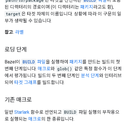
path/to/package
은 타겟을 선언하는
BUILD
파일
이 포함
된 디렉터리의 경로이며 (이 디렉터리는
패키지
라고도 함),
target
은 타겟 자체의 이름입니다. 상황에 따라 이 구문의 일
부가 생략될 수 있습니다.
참고
:
라벨
로딩 단계
Bazel이
BUILD
파일
을 실행하여
패키지
를 만드는 빌드의 첫
번째 단계입니다.
매크로
와
glob()
같은 특정 함수가 이 단계
에서 평가됩니다. 빌드의 두 번째 단계인
분석 단계
와 인터리브
되어
타겟 그래프
를 빌드합니다.
기존 매크로
일반
Starlark
함수로 선언되고
BUILD
파일 실행의 부작용으
로 실행되는
매크로
의 한 종류입니다.