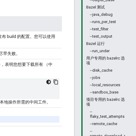
Bazel 测试
--java_debug
--runs_per_test
--test_filter
build 的配置。您可以使用
--test_output
Bazel 运行
--run_under
会尽早失败。
用户专用的 bazelrc 选
项
信号，表明您想要下载
所有
（中
--disk_cache
--jobs
--local_resources
--sandbox_base
项目专用的 bazelrc 选
及本地操作所需的中间工件。
项
--
flaky_test_attempts
--remote_cache
--
remote_download_r