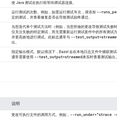
使 Java 测试在执行前等待调试器连接。
--runs
_
pe
运行测试的次数。例如，如需运行测试 N 次，请添加
定的测试，并查看修复是否会导致测试始终通过。
当您迭代单个测试方法时（例如，当您所做的更改导致测试失败
仅关注失败的特定测试，而无需重新运行测试套件中的所有测试
--test
_
output=
streame
并更高效地进行调试。此标志通常与
出。
指定输出模式。默认情况下，Bazel 会在本地日志文件中捕获测
--test
_
output=
streamed
通常需要使用
来实时查看测试输出
。
说明
--run
_
under=
"strace -
更改可执行文件的调用方式。例如，