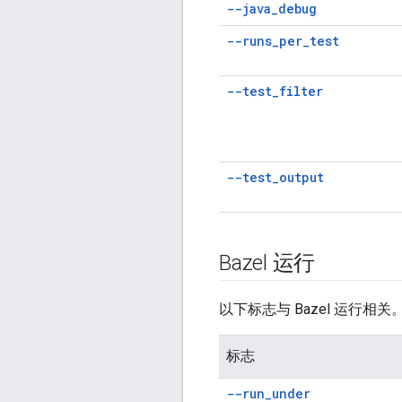
--java
_
debug
--runs
_
per
_
test
--test
_
filter
--test
_
output
Bazel 运行
以下标志与 Bazel 运行相关
标志
--run
_
under