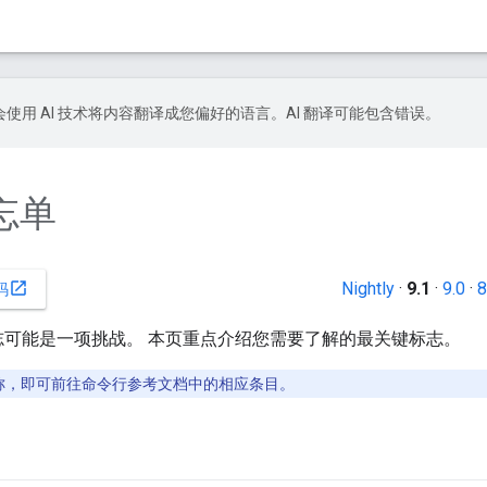
le 会使用 AI 技术将内容翻译成您偏好的语言。AI 翻译可能包含错误。
备忘单
Nightly
·
9.1
·
9.0
·
8
open_in_new
码
行标志可能是一项挑战。 本页重点介绍您需要了解的最关键标志。
称，即可前往命令行参考文档中的相应条目。