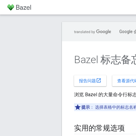
Goog
Bazel 标志
open_in_new
报告问题
查看源代
浏览 Bazel 的大量命令
提示
： 选择表格中的标志名
实用的常规选项