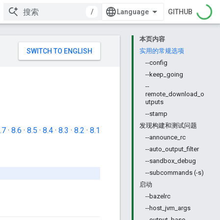
/
GITHUB
本页内容
实用的常规选项
--config
--keep_going
--
remote_download_o
utputs
--stamp
发现构建和测试问题
.7
·
8.6
·
8.5
·
8.4
·
8.3
·
8.2
·
8.1
--announce_rc
--auto_output_filter
--sandbox_debug
--subcommands (-s)
启动
--bazelrc
--host_jvm_args
--output_base