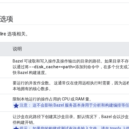
 选项
lrc
选项相关。
说明
Bazel 可读取和写入操作及操作输出的目录的路径。如果目录不
--disk
_
cache=
<path>
以通过将
添加到命令中，在多个分支或
快 Bazel 构建速度。
要运行的并发作业数。 这通常仅在使用远程执行时需要，因为远
本地拥有的核心数多。
限制本地运行的操作占用的 CPU 或 RAM 量。
注意
： 这不会影响 Bazel 服务器本身用于分析和构建编排等任务的
让沙盒在此路径下创建其沙盒目录。默认情况下，Bazel 会以沙
些构建开销。
提示
： 如果您的构建或测试有许多输入文件，请在 tmpfs 