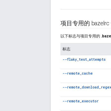
项目专用的 bazelrc
以下标志与项目专用的
.baze
标志
--flaky
_
test
_
attempts
--remote
_
cache
--remote
_
download
_
rege
--remote
_
executor