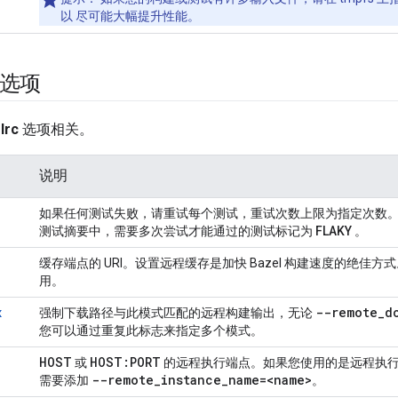
以 尽可能大幅提升性能。
 选项
lrc
选项相关。
说明
如果任何测试失败，请重试每个测试，重试次数上限为指定次数
测试摘要中，需要多次尝试才能通过的测试标记为
FLAKY
。
缓存端点的 URI。设置远程缓存是加快 Bazel 构建速度的绝佳
用。
x
--remote
_
d
强制下载路径与此模式匹配的远程构建输出，无论
您可以通过重复此标志来指定多个模式。
HOST
HOST:PORT
或
的远程执行端点。如果您使用的是远程执
--remote
_
instance
_
name=
<name>
需要添加
。