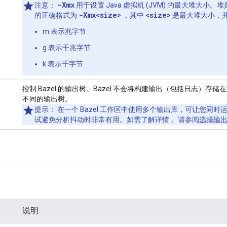
-Xmx
注意
：
用于设置 Java 虚拟机 (JVM) 的最大堆大
-Xmx<size>
<size>
的正确格式为
，其中
是最大堆大小，
m 表示兆字节
g 表示千兆字节
k 表示千字节
控制 Bazel 的输出树。Bazel 不会将构建输出（包括日志）
不同的输出树。
提示
： 在一个 Bazel 工作区中使用多个输出库，可让您同时运
试避免分析抖动时非常有用。如需了解详情， 请参阅
选择输
说明