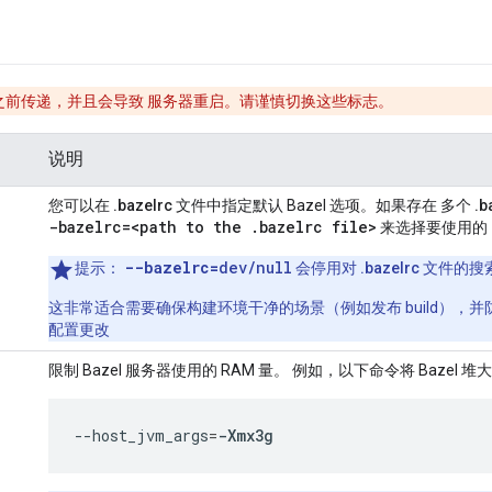
前传递，并且会导致 服务器重启。请谨慎切换这些标志。
说明
您可以在
.bazelrc
文件中指定默认 Bazel 选项。如果存在 多个
.b
-bazelrc=
<path to the
.
bazelrc file>
来选择要使用的
--bazelrc=
dev/null
提示
：
会停用对
.bazelrc
文件的搜
这非常适合需要确保构建环境干净的场景（例如发布 build），并
配置更改
限制 Bazel 服务器使用的 RAM 量。 例如，以下命令将 Bazel 
--host_jvm_args
=
-Xmx3g