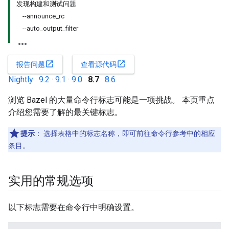
发现构建和测试问题
--announce_rc
--auto_output_filter
open_in_new
open_in_new
报告问题
查看源代码
Nightly
·
9.2
·
9.1
·
9.0
·
8.7
·
8.6
浏览 Bazel 的大量命令行标志可能是一项挑战。 本页重点
介绍您需要了解的最关键标志。
提示
： 选择表格中的标志名称，即可前往命令行参考中的相应
条目。
实用的常规选项
以下标志需要在命令行中明确设置。