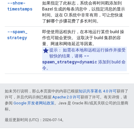
--show-
如果指定了此标志，系统会将时间戳添加到
timestamps
Bazel 生成的每条消息中，以指定消息的显示
时间。这在 CI 系统中非常有用，可让您快速
了解哪个步骤花费了多长时间。
--spawn
_
即使使用远程执行，在本地运行某些 build 操
strategy
作也可能会更快。 这取决于 build 集群的容
量、网速和网络延迟等因素。
提示
： 如需在本地和远程运行操作并接受
--
较快的结果，请将
spawn_strategy=
dynamic
添加到 build 命
令。
如未另行说明，那么本页面中的内容已根据
知识共享署名 4.0 许可
获得了
许可，并且代码示例已根据
Apache 2.0 许可
获得了许可。有关详情，请
参阅
Google 开发者网站政策
。Java 是 Oracle 和/或其关联公司的注册商
标。
最后更新时间 (UTC)：2026-07-14。