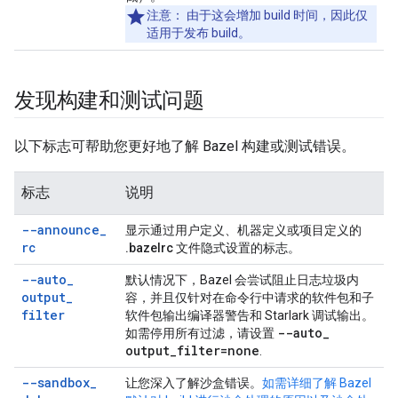
注意
： 由于这会增加 build 时间，因此仅
适用于发布 build。
发现构建和测试问题
以下标志可帮助您更好地了解 Bazel 构建或测试错误。
标志
说明
--announce
_
显示通过用户定义、机器定义或项目定义的
rc
.bazelrc
文件隐式设置的标志。
--auto
_
默认情况下，Bazel 会尝试阻止日志垃圾内
output
_
容，并且仅针对在命令行中请求的软件包和子
filter
软件包输出编译器警告和 Starlark 调试输出。
--auto
_
如需停用所有过滤，请设置
output
_
filter=
none
.
--sandbox
_
让您深入了解沙盒错误。
如需详细了解 Bazel