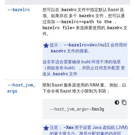
--bazelrc
您可以在
.bazelrc
文件中指定默认 Bazel 选
项。如果存在 多个
.bazelrc
文件，您可以通
--bazelrc=
<path to the
.
过添加
bazelrc file>
来选择要使用的
.bazelrc
文
件。
--bazelrc=
dev/null
提示
：
会停用对
.bazelrc
文件的搜索。
这非常适合需要确保 build 环境干净的场景
（例如发布 build），并防止任何意外配置 更
改从
.bazelrc
文件
--host
_
jvm
_
限制 Bazel 服务器使用的 RAM 量。 例如，以
args
下命令将 Bazel 堆大小限制为
3
GB：
--host_jvm_args
=
-Xmx3g
-Xmx
注意
：
用于设置 Java 虚拟机 (JVM)
的最大堆大小。堆是分配对象的内存区