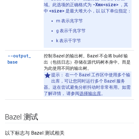
-Xmx<size>
域。此选项的正确格式为
，其
<size>
中
是最大堆大小，以 以下单位指定：
m 表示兆字节
g 表示千兆字节
k 表示千字节
--output
_
控制 Bazel 的输出树。Bazel 不会将 build 输
base
出（包括日志）存储在源代码树本身中。而是
为此使用不同的输出树。
提示
： 在一个 Bazel 工作区中使用多个输
出库，可让您同时运行多个 Bazel 服务
器。这在尝试避免分析抖动时非常有用。如需
了解详情， 请参阅
选择输出库
。
Bazel 测试
以下标志与 Bazel 测试相关