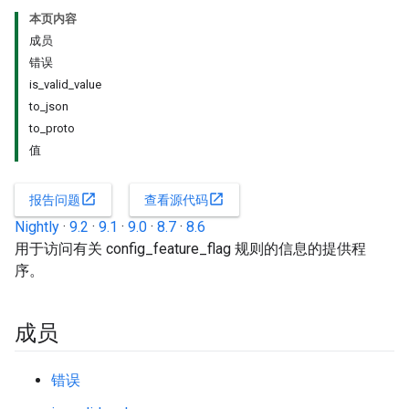
本页内容
成员
错误
is_valid_value
to_json
to_proto
值
open_in_new
open_in_new
报告问题
查看源代码
Nightly
·
9.2
·
9.1
·
9.0
·
8.7
·
8.6
用于访问有关 config_feature_flag 规则的信息的提供程
序。
成员
错误