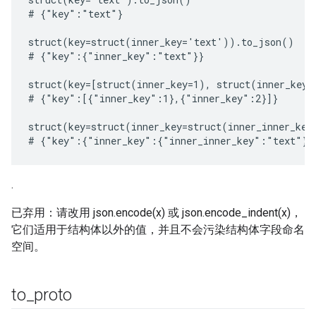
# {"key":"text"}

struct(key=struct(inner_key='text')).to_json()

# {"key":{"inner_key":"text"}}

struct(key=[struct(inner_key=1), struct(inner_key=
# {"key":[{"inner_key":1},{"inner_key":2}]}

struct(key=struct(inner_key=struct(inner_inner_key
.
已弃用：请改用 json.encode(x) 或 json.encode_indent(x)，
它们适用于结构体以外的值，并且不会污染结构体字段命名
空间。
to
_
proto