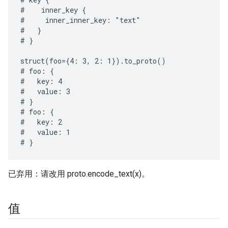
#    inner_key {

#     inner_inner_key: "text"

#   }

# }

struct(foo={4: 3, 2: 1}).to_proto()

# foo: {

#   key: 4

#   value: 3

# }

# foo: {

#   key: 2

#   value: 1

已弃用：请改用 proto.encode_text(x)。
值