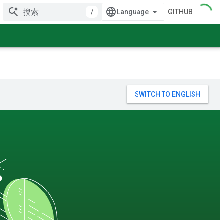
/
GITHUB