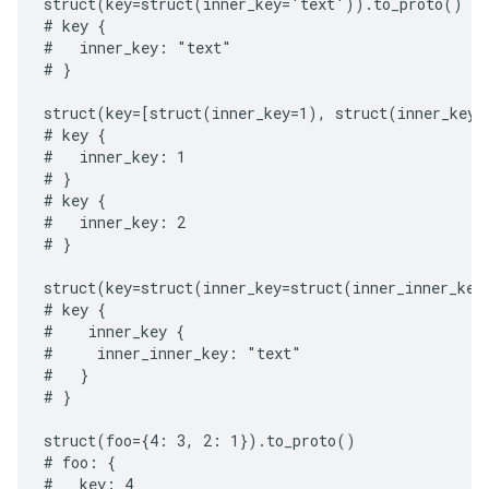
struct(key=struct(inner_key='text')).to_proto()

# key {

#   inner_key: "text"

# }

struct(key=[struct(inner_key=1), struct(inner_key=2
# key {

#   inner_key: 1

# }

# key {

#   inner_key: 2

# }

struct(key=struct(inner_key=struct(inner_inner_key
# key {

#    inner_key {

#     inner_inner_key: "text"

#   }

# }

struct(foo={4: 3, 2: 1}).to_proto()

# foo: {

#   key: 4
