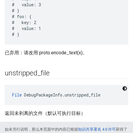
#   value: 3

# }

# foo: {

#   key: 2

#   value: 1

已弃用：请改用 proto.encode_text(x)。
unstripped
_
file
File
 DebugPackageInfo.unstripped_file
返回未剥离的文件（默认可执行目标）
如未另行说明，那么本页面中的内容已根据
知识共享署名 4.0 许可
获得了