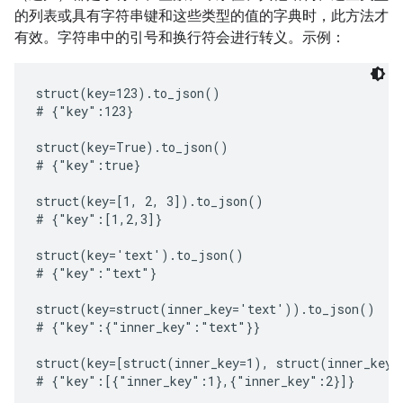
的列表或具有字符串键和这些类型的值的字典时，此方法才
有效。字符串中的引号和换行符会进行转义。示例：
struct(key=123).to_json()

# {"key":123}

struct(key=True).to_json()

# {"key":true}

struct(key=[1, 2, 3]).to_json()

# {"key":[1,2,3]}

struct(key='text').to_json()

# {"key":"text"}

struct(key=struct(inner_key='text')).to_json()

# {"key":{"inner_key":"text"}}

struct(key=[struct(inner_key=1), struct(inner_key=
# {"key":[{"inner_key":1},{"inner_key":2}]}
