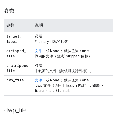
参数
参数
说明
target
_
必需
label
*_binary 目标的标签
stripped
_
None
None
文件
；或
； 默认值为
file
剥离的文件（显式“.stripped”目标）
unstripped
_
必需
file
未剥离的文件（默认可执行目标）。
dwp
_
file
None
None
文件
；或
； 默认值为
.dwp 文件（适用于 fission 构建），如果 --
fission=no，则为 null。
dwp
_
file