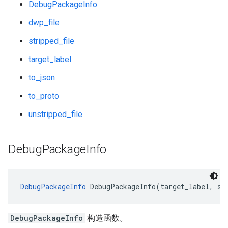
DebugPackageInfo
dwp_file
stripped_file
target_label
to_json
to_proto
unstripped_file
Debug
Package
Info
DebugPackageInfo
 DebugPackageInfo(target_label, st
DebugPackageInfo
构造函数。