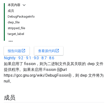
本页内容
成员
DebugPackageInfo
dwp_file
stripped_file
target_label
open_in_new
open_in_new
报告问题
查看源代码
Nightly
·
9.2
·
9.1
·
9.0
·
8.7
·
8.6
如果启用了 fission，则为二进制文件及其关联的 .dwp 文件
提供程序。如果未启用 Fission ({@url
https://gcc.gnu.org/wiki/DebugFission})，则 dwp 文件将为
null。
成员