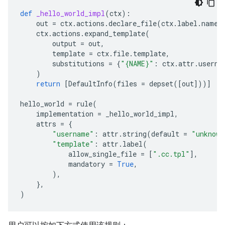
def
_hello_world_impl
(
ctx
):
out
=
ctx
.
actions
.
declare_file
(
ctx
.
label
.
name
ctx
.
actions
.
expand_template
(
output
=
out
,
template
=
ctx
.
file
.
template
,
substitutions
=
{
"
{NAME}
"
:
ctx
.
attr
.
userna
)
return
[
DefaultInfo
(
files
=
depset
([
out
]))]
hello_world
=
rule
(
implementation
=
_hello_world_impl
,
attrs
=
{
"username"
:
attr
.
string
(
default
=
"unknown
"template"
:
attr
.
label
(
allow_single_file
=
[
".cc.tpl"
],
mandatory
=
True
,
),
},
)