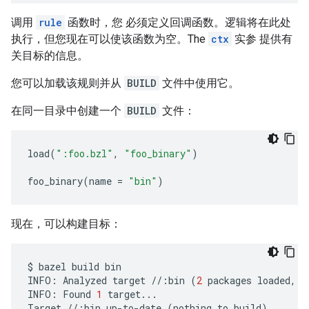
调用
rule
函数时，您 必须定义回调函数。逻辑将在此处
执行，但您现在可以使该函数为空。The
ctx
实参 提供有
关目标的信息。
您可以加载该规则并从
BUILD
文件中使用它。
在同一目录中创建一个
BUILD
文件：
load
(
":foo.bzl"
,
"foo_binary"
)
foo_binary
(
name
=
"bin"
)
现在，可以构建目标：
$
bazel
build
bin
INFO
:
Analyzed
target
//
:
bin
(
2
packages
loaded
,
1
INFO
:
Found
1
target
...
Target
//
:
bin
up
-
to
-
date
(
nothing
to
build
)