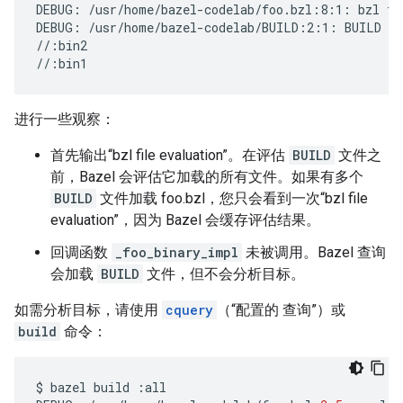
DEBUG:
/usr/home/bazel-codelab/foo.bzl:8:1:
bzl
fi
DEBUG:
/usr/home/bazel-codelab/BUILD:2:1:
BUILD
fi
//:bin2

进行一些观察：
首先输出“bzl file evaluation”。在评估
BUILD
文件之
前，Bazel 会评估它加载的所有文件。如果有多个
BUILD
文件加载 foo.bzl，您只会看到一次“bzl file
evaluation”，因为 Bazel 会缓存评估结果。
回调函数
_foo_binary_impl
未被调用。Bazel 查询
会加载
BUILD
文件，但不会分析目标。
如需分析目标，请使用
cquery
（“配置的 查询”）或
build
命令：
$
bazel
build
:
all