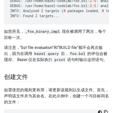
DEBUG
:
/
usr
/
home
/
bazel
-
codelab
/
foo
.
bzl
:
2
:
5
:
analyz
DEBUG
:
/
usr
/
home
/
bazel
-
codelab
/
foo
.
bzl
:
2
:
5
:
analyz
INFO
:
Analyzed
2
targets
(
0
packages
loaded
,
0
tar
INFO
:
Found
2
targets
...
如您所见，
_foo_binary_impl
现在被调用了两次，每个
目标一次。
请注意，“bzl file evaluation”和“BUILD file”都不会再次输
出，因为在调用
bazel query
后，
foo.bzl
的评估会被
缓存。 Bazel 仅在实际执行
print
语句时输出这些语句。
创建文件
如需使您的规则更有用，请更新该规则以生成文件。首先，
声明该文件并为其命名。在此示例中，创建一个与目标同名
的文件：