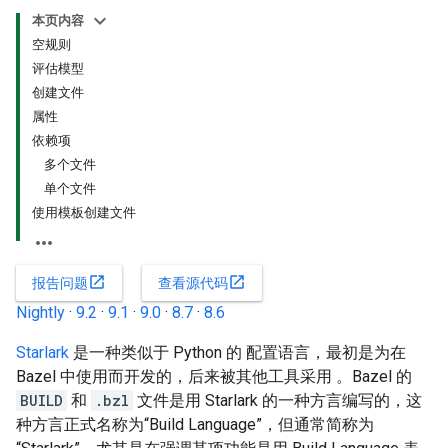
本页内容
空规则
评估模型
创建文件
属性
依赖项
多个文件
单个文件
使用模板创建文件
open_in_new
open_in_new
报告问题
查看源代码
Nightly
·
9.2
·
9.1
·
9.0
·
8.7
·
8.6
Starlark
是一种类似于 Python 的 配置语言，最初是为在
Bazel 中使用而开发的，后来被其他工具采用 。Bazel 的
BUILD
和
.bzl
文件是用 Starlark 的一种方言编写的，这
种方言正式名称为“Build Language”，但通常简称为